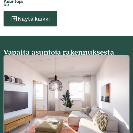
Asuntoja
65
Näytä kaikki
Vapaita asuntoja rakennuksesta