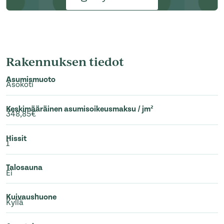
Rakennuksen tiedot
Asumismuoto
Asokoti
Keskimääräinen asumisoikeusmaksu / jm²
348,85€
Hissit
1
Talosauna
Ei
Kuivaushuone
Kyllä