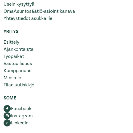
Usein kysyttyä
OmaAsuntosäätiö-asiointikanava
Yhteystiedot asukkaille
YRITYS
Esittely
Ajankohtaista
Työpaikat
Vastuullisuus
Kumppanuus
Medialle
Tilaa uutiskirje
SOME
Facebook
Instagram
LinkedIn