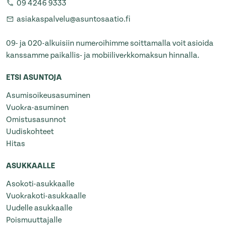
09 4246 9333
asiakaspalvelu@asuntosaatio.fi
09- ja 020-alkuisiin numeroihimme soittamalla voit asioida
kanssamme paikallis- ja mobiiliverkkomaksun hinnalla.
ETSI ASUNTOJA
Asumisoikeusasuminen
Vuokra-asuminen
Omistusasunnot
Uudiskohteet
Hitas
ASUKKAALLE
Asokoti-asukkaalle
Vuokrakoti-asukkaalle
Uudelle asukkaalle
Poismuuttajalle