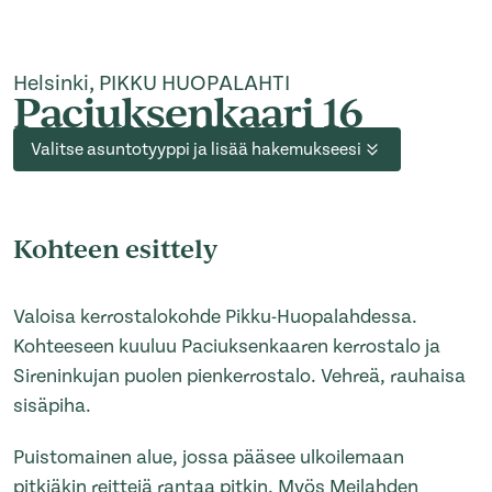
Helsinki, PIKKU HUOPALAHTI
Paciuksenkaari 16
Valitse asuntotyyppi ja lisää hakemukseesi
Kohteen esittely
Valoisa kerrostalokohde Pikku-Huopalahdessa.
Kohteeseen kuuluu Paciuksenkaaren kerrostalo ja
Sireninkujan puolen pienkerrostalo. Vehreä, rauhaisa
sisäpiha.
Puistomainen alue, jossa pääsee ulkoilemaan
pitkiäkin reittejä rantaa pitkin. Myös Meilahden