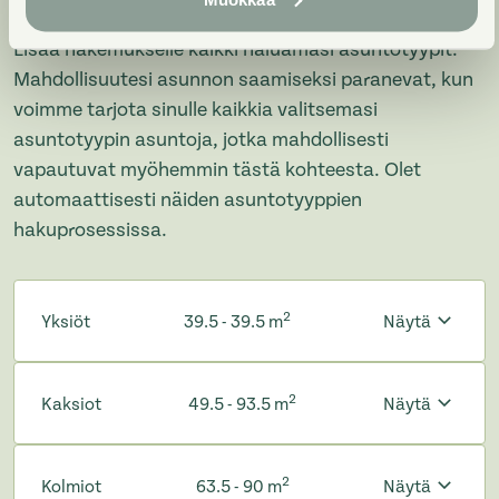
Lisää hakemukselle kaikki haluamasi asuntotyypit.
Mahdollisuutesi asunnon saamiseksi paranevat, kun
voimme tarjota sinulle kaikkia valitsemasi
asuntotyypin asuntoja, jotka mahdollisesti
vapautuvat myöhemmin tästä kohteesta. Olet
automaattisesti näiden asuntotyyppien
hakuprosessissa.
2
Yksiöt
39.5 - 39.5 m
Näytä
2
Kaksiot
49.5 - 93.5 m
Näytä
2
Kolmiot
63.5 - 90 m
Näytä