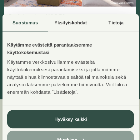
Paciuksenkaari 16 A 50
Helsinki, Pikku huopalahti
Suostumus
Yksityiskohdat
Tietoja
Lisää ha
2
67,5
m
Asumisoikeuskoti
3H+KK+S
,
Kerrostalo
Käyttövastike/kk
:
1286,21€
Käytämme evästeitä parantaaksemme
Asumisoikeusmaksu
:
25677,51€
Rakennusvuosi
:
1997
Kerros
:
6/7
käyttökokemustasi
Käytämme verkkosivuillamme evästeitä
käyttökokemuksesi parantamiseksi ja jotta voimme
Heti vapaa
näyttää sinua kiinnostavaa sisältöä tai mainoksia sekä
analysoidaksemme palvelumme toimivuutta. Voit lukea
enemmän kohdasta "Lisätietoja".
Hyväksy kaikki
Huoneistot ja pohjakuvat:
Paciuksenkaari 16, Piharakennus,
Kerrostalo
Muokkaa