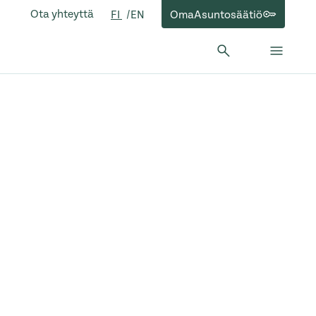
Ota yhteyttä
OmaAsuntosäätiö
FI
EN
Hae:
Hae
Sulje 