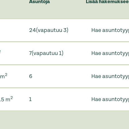
Asuntoja
Lisää hakemuksee
24
(vapautuu 3)
Hae asuntotyy
2
7
(vapautuu 1)
Hae asuntotyy
2
6
Hae asuntotyy
 m
2
1
Hae asuntotyy
8.5 m