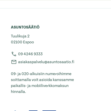
ASUNTOSÄÄTIÖ
Tuulikuja 2
02100 Espoo
09 4246 9333
asiakaspalvelu@asuntosaatio.fi
09- ja 020-alkuisiin numeroihimme
soittamalla voit asioida kanssamme
paikallis- ja mobiiliverkkomaksun
hinnalla.