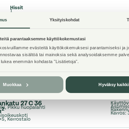
Hissit
1
mus
Yksityiskohdat
T
Talosauna
Ei
eitä parantaaksemme käyttökokemustasi
osivuillamme evästeitä käyttökokemuksesi parantamiseksi ja j
iinnostavaa sisältöä tai mainoksia sekä analysoidaksemme pal
t lukea enemmän kohdasta "Lisätietoja".
Muokkaa
Hyväksy kaikki
nnuksesta
ankatu 27 C 36
Käyttöv
Asumis
nki, Pikku huopalahti
2
Rakennu
m
Kerros
:
soikeuskoti
+S
,
Kerrostalo