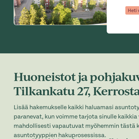
Heti
Huoneistot ja pohjakuv
Tilkankatu 27, Kerrost
Lisää hakemukselle kaikki haluamasi asuntot
paranevat, kun voimme tarjota sinulle kaikkia
mahdollisesti vapautuvat myöhemmin tästä k
asuntotyyppien hakuprosessissa.