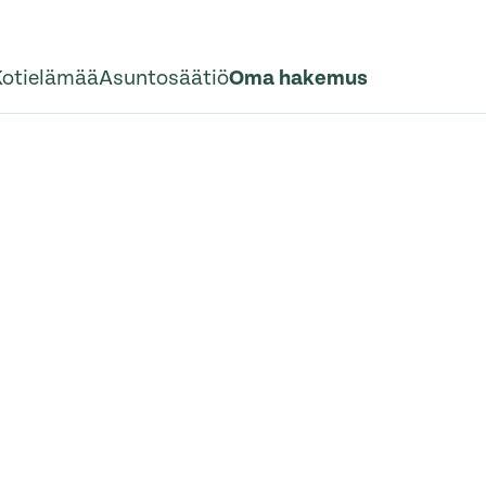
Kotielämää
Asuntosäätiö
Oma hakemus