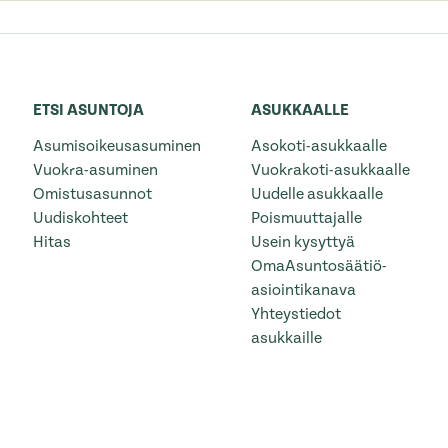
ETSI ASUNTOJA
ASUKKAALLE
Asumisoikeusasuminen
Asokoti-asukkaalle
Vuokra-asuminen
Vuokrakoti-asukkaalle
Omistusasunnot
Uudelle asukkaalle
Uudiskohteet
Poismuuttajalle
Hitas
Usein kysyttyä
OmaAsuntosäätiö-
asiointikanava
Yhteystiedot
asukkaille