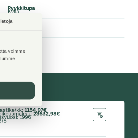
Pyykkitupa
Kyllä
ietoja
Kuivaushuone
Kyllä
otta voimme
velumme
astike/kk
:
1154,97€
oikeusmaksu
:
23632,98€
svuosi
:
1996
Lisää hakemukseen
3/5