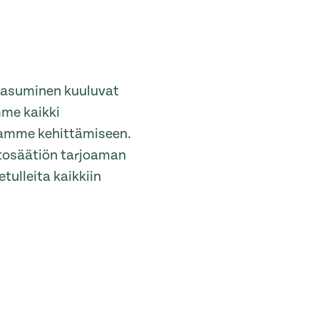
s asuminen kuuluvat
mme kaikki
ntamme kehittämiseen.
ntosäätiön tarjoaman
tulleita kaikkiin