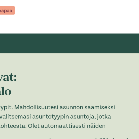
 vapaa
at:
alo
yypit. Mahdollisuutesi asunnon saamiseksi
 valitsemasi asuntotyypin asuntoja, jotka
ohteesta. Olet automaattisesti näiden