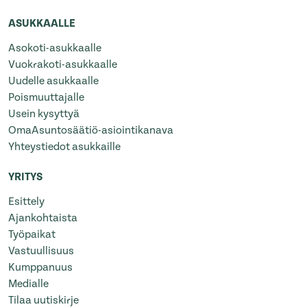
ASUKKAALLE
Asokoti-asukkaalle
Vuokrakoti-asukkaalle
Uudelle asukkaalle
Poismuuttajalle
Usein kysyttyä
OmaAsuntosäätiö-asiointikanava
Yhteystiedot asukkaille
YRITYS
Esittely
Ajankohtaista
Työpaikat
Vastuullisuus
Kumppanuus
Medialle
Tilaa uutiskirje