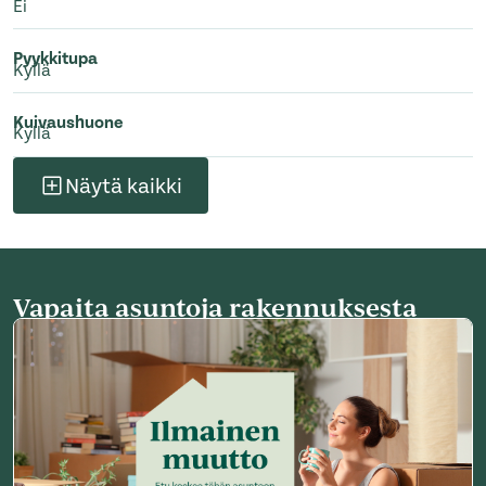
Ei
Pyykkitupa
Kyllä
Kuivaushuone
Kyllä
Näytä kaikki
Vapaita asuntoja rakennuksesta