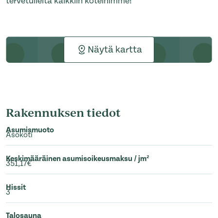
tervetulleita kaikkiin koteihimme!
Näytä kartta
Rakennuksen tiedot
Asumismuoto
Asokoti
Keskimääräinen asumisoikeusmaksu / jm²
351,17€
Hissit
3
Talosauna