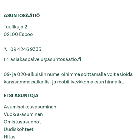
ASUNTOSÄÄTIÖ
Tuulikuja 2
02100 Espoo
09 4246 9333
asiakaspalvelu@asuntosaatio.fi
09- ja 020-alkuisiin numeroihimme soittamalla voit asioida
kanssamme paikallis- ja mobiiliverkkomaksun hinnalla.
ETSI ASUNTOJA
Asumisoikeusasuminen
Vuokra-asuminen
Omistusasunnot
Uudiskohteet
Hitas