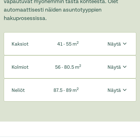
vapautuvat myöhemmin tästä kohteesta. Olet
automaattisesti näiden asuntotyyppien
hakuprosessissa.
2
Kaksiot
41 - 55 m
Näytä
2
Kolmiot
56 - 80.5 m
Näytä
2
Neliöt
87.5 - 89 m
Näytä