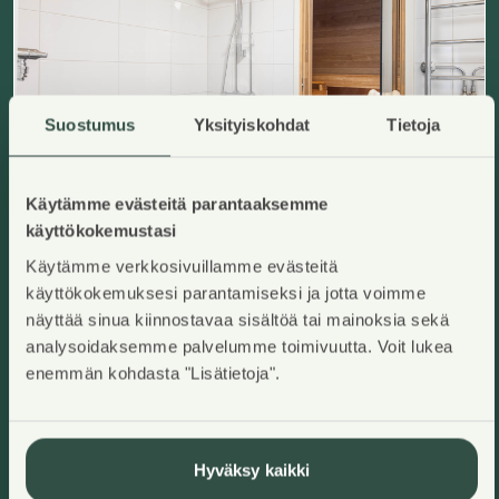
Suostumus
Yksityiskohdat
Tietoja
Käytämme evästeitä parantaaksemme
käyttökokemustasi
Käytämme verkkosivuillamme evästeitä
Pohjavedenkuja 3 B 29
Helsinki, Vuosaari
käyttökokemuksesi parantamiseksi ja jotta voimme
Lisää ha
2
50,5
m
näyttää sinua kiinnostavaa sisältöä tai mainoksia sekä
Asumisoikeuskoti
analysoidaksemme palvelumme toimivuutta. Voit lukea
2H+KK+S
,
Kerrostalo
Käyttövastike/kk
:
837,40€
enemmän kohdasta "Lisätietoja".
Asumisoikeusmaksu
:
18981,10€
Rakennusvuosi
:
1998
Kerros
:
4/6
Hyväksy kaikki
Heti vapaa