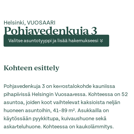
Helsinki, VUOSAARI
Pohjavedenkuja 3
Valitse asuntotyyppi ja lisää hakemukseesi
Kohteen esittely
Pohjavedenkuja 3 on kerrostalokohde kauniissa
pihapiirissä Helsingin Vuosaaressa. Kohteessa on 52
asuntoa, joiden koot vaihtelevat kaksioista neljän
huoneen asuntoihin, 41–89 m². Asukkailla on
käytössään pyykkitupa, kuivaushuone sekä
askarteluhuone. Kohteessa on kaukolämmitys.