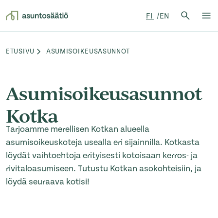
Hae:
FI
EN
Hae
Su
Siirry sisältöön
ETUSIVU
ASUMISOIKEUSASUNNOT
Browse:
Asumisoikeusasunnot
Kotka
Tarjoamme merellisen Kotkan alueella
asumisoikeuskoteja usealla eri sijainnilla. Kotkasta
löydät vaihtoehtoja erityisesti kotoisaan kerros- ja
rivitaloasumiseen. Tutustu Kotkan asokohteisiin, ja
löydä seuraava kotisi!