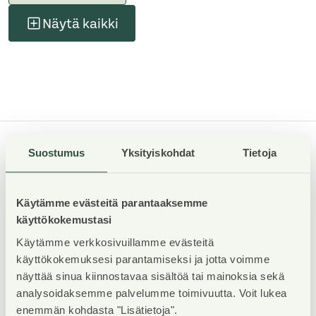
Näytä kaikki
Suostumus
Yksityiskohdat
Tietoja
ASUNTOSÄÄTIÖ
Tuulikuja 2
Käytämme evästeitä parantaaksemme
02100 Espoo
käyttökokemustasi
09 4246 9333
Käytämme verkkosivuillamme evästeitä
käyttökokemuksesi parantamiseksi ja jotta voimme
asiakaspalvelu@asuntosaatio.fi
näyttää sinua kiinnostavaa sisältöä tai mainoksia sekä
analysoidaksemme palvelumme toimivuutta. Voit lukea
09- ja 020-alkuisiin numeroihimme soittamalla voit asioida
enemmän kohdasta "Lisätietoja".
kanssamme paikallis- ja mobiiliverkkomaksun hinnalla.