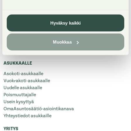
ETSI ASUNTOJA
Asumisoikeusasuminen
Hyväksy kaikki
Vuokra-asuminen
Omistusasunnot
Muokkaa
Uudiskohteet
Hitas
ASUKKAALLE
Asokoti-asukkaalle
Vuokrakoti-asukkaalle
Uudelle asukkaalle
Poismuuttajalle
Usein kysyttyä
OmaAsuntosäätiö-asiointikanava
Yhteystiedot asukkaille
YRITYS