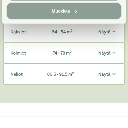
2
Yksiöt
40.5 - 40.5 m
Näytä
Muokkaa
2
Kaksiot
54 - 54 m
Näytä
2
Kolmiot
74 - 78 m
Näytä
2
Neliöt
86.5 - 91.5 m
Näytä