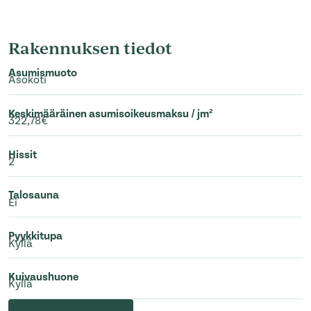
Rakennuksen tiedot
Asumismuoto
Asokoti
Keskimääräinen asumisoikeusmaksu / jm²
322,78€
Hissit
2
Talosauna
Ei
Pyykkitupa
Kyllä
Kuivaushuone
Kyllä