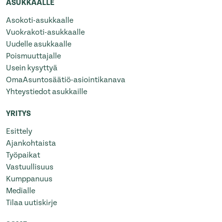
ASUKKAALLE
Asokoti-asukkaalle
Vuokrakoti-asukkaalle
Uudelle asukkaalle
Poismuuttajalle
Usein kysyttyä
OmaAsuntosäätiö-asiointikanava
Yhteystiedot asukkaille
YRITYS
Esittely
Ajankohtaista
Työpaikat
Vastuullisuus
Kumppanuus
Medialle
Tilaa uutiskirje