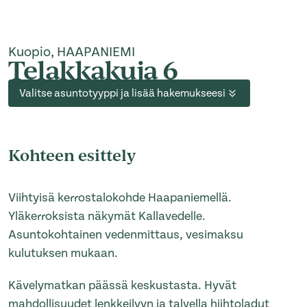
Kuopio, HAAPANIEMI
Telakkakuja 6
Valitse asuntotyyppi ja lisää hakemukseesi
Kohteen esittely
Viihtyisä kerrostalokohde Haapaniemellä.
Yläkerroksista näkymät Kallavedelle.
Asuntokohtainen vedenmittaus, vesimaksu
kulutuksen mukaan.
Kävelymatkan päässä keskustasta. Hyvät
mahdollisuudet lenkkeilyyn ja talvella hiihtoladut