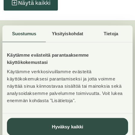
Näytä kaikki
Suostumus
Yksityiskohdat
Tietoja
Huoneistot ja pohjakuvat:
Telakkakuja 6, Kerrostalo,
Käytämme evästeitä parantaaksemme
Piharakennus
käyttökokemustasi
Käytämme verkkosivuillamme evästeitä
Lisää hakemukselle kaikki haluamasi asuntotyypit.
käyttökokemuksesi parantamiseksi ja jotta voimme
Mahdollisuutesi asunnon saamiseksi paranevat, kun
näyttää sinua kiinnostavaa sisältöä tai mainoksia sekä
voimme tarjota sinulle kaikkia valitsemasi
analysoidaksemme palvelumme toimivuutta. Voit lukea
asuntotyypin asuntoja, jotka mahdollisesti
enemmän kohdasta "Lisätietoja".
vapautuvat myöhemmin tästä kohteesta. Olet
automaattisesti näiden asuntotyyppien
hakuprosessissa.
Hyväksy kaikki