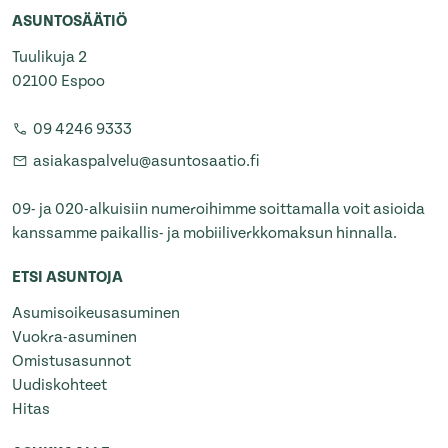
ASUNTOSÄÄTIÖ
Tuulikuja 2
02100 Espoo
09 4246 9333
asiakaspalvelu@asuntosaatio.fi
09- ja 020-alkuisiin numeroihimme soittamalla voit asioida
kanssamme paikallis- ja mobiiliverkkomaksun hinnalla.
ETSI ASUNTOJA
Asumisoikeusasuminen
Vuokra-asuminen
Omistusasunnot
Uudiskohteet
Hitas