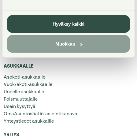
ETSI ASUNTOJA
Asumisoikeusasuminen
Hyväksy kaikki
Vuokra-asuminen
Omistusasunnot
Muokkaa
Uudiskohteet
Hitas
ASUKKAALLE
Asokoti-asukkaalle
Vuokrakoti-asukkaalle
Uudelle asukkaalle
Poismuuttajalle
Usein kysyttyä
OmaAsuntosäätiö-asiointikanava
Yhteystiedot asukkaille
YRITYS