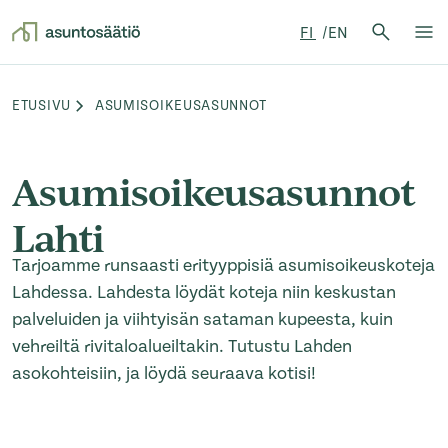
Hae:
FI
EN
Hae
Su
Siirry sisältöön
ETUSIVU
ASUMISOIKEUSASUNNOT
Browse:
Asumisoikeusasunnot
Lahti
Tarjoamme runsaasti erityyppisiä asumisoikeuskoteja
Lahdessa. Lahdesta löydät koteja niin keskustan
palveluiden ja viihtyisän sataman kupeesta, kuin
vehreiltä rivitaloalueiltakin. Tutustu Lahden
asokohteisiin, ja löydä seuraava kotisi!