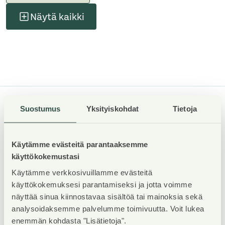
Näytä kaikki
Suostumus
Yksityiskohdat
Tietoja
ASUNTOSÄÄTIÖ
Tuulikuja 2
Käytämme evästeitä parantaaksemme
02100 Espoo
käyttökokemustasi
09 4246 9333
Käytämme verkkosivuillamme evästeitä
käyttökokemuksesi parantamiseksi ja jotta voimme
asiakaspalvelu@asuntosaatio.fi
näyttää sinua kiinnostavaa sisältöä tai mainoksia sekä
analysoidaksemme palvelumme toimivuutta. Voit lukea
09- ja 020-alkuisiin numeroihimme soittamalla voit asioida
enemmän kohdasta "Lisätietoja".
kanssamme paikallis- ja mobiiliverkkomaksun hinnalla.