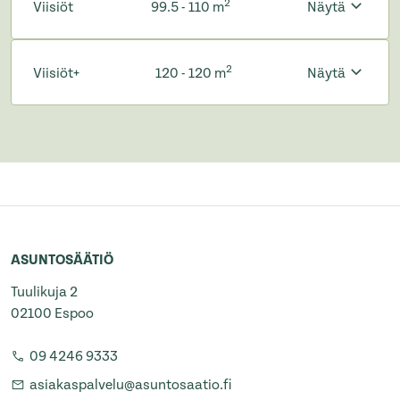
2
Viisiöt
99.5 - 110 m
Näytä
2
Viisiöt+
120 - 120 m
Näytä
ASUNTOSÄÄTIÖ
Tuulikuja 2
02100 Espoo
09 4246 9333
asiakaspalvelu@asuntosaatio.fi