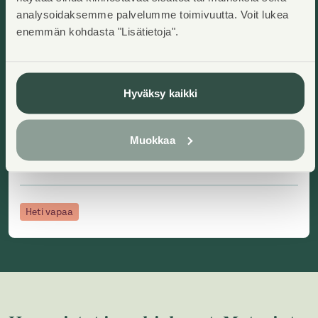
analysoidaksemme palvelumme toimivuutta. Voit lukea
enemmän kohdasta "Lisätietoja".
Matarinkuja 13 R 18
Vantaa, Matari
Hyväksy kaikki
Lisää ha
2
110
m
Asumisoikeuskoti
5H+K+S
,
Omakotitalo
Muokkaa
Käyttövastike/kk
:
1381,28€
Asumisoikeusmaksu
:
41857,47€
Rakennusvuosi
:
1998
Kerros
:
1/1
Heti vapaa