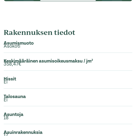
Rakennuksen tiedot
Asumismuoto
Asokoti
Keskimääräinen asumisoikeusmaksu / jm²
358,47€
Hissit
Ei
Talosauna
Ei
Asuntoja
18
Asuinrakennuksia
17