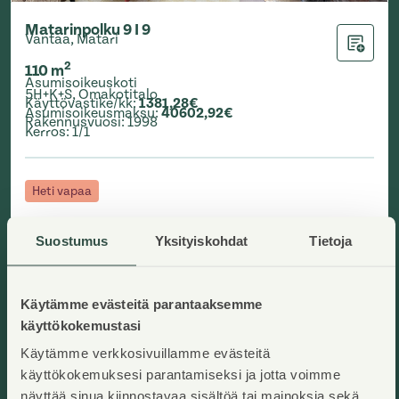
Matarinpolku 9 I 9
Vantaa, Matari
Lisää ha
2
110
m
Asumisoikeuskoti
5H+K+S
,
Omakotitalo
Käyttövastike/kk
:
1381,28€
Asumisoikeusmaksu
:
40602,92€
Rakennusvuosi
:
1998
Kerros
:
1/1
Heti vapaa
Suostumus
Yksityiskohdat
Tietoja
Käytämme evästeitä parantaaksemme
käyttökokemustasi
Käytämme verkkosivuillamme evästeitä
käyttökokemuksesi parantamiseksi ja jotta voimme
näyttää sinua kiinnostavaa sisältöä tai mainoksia sekä