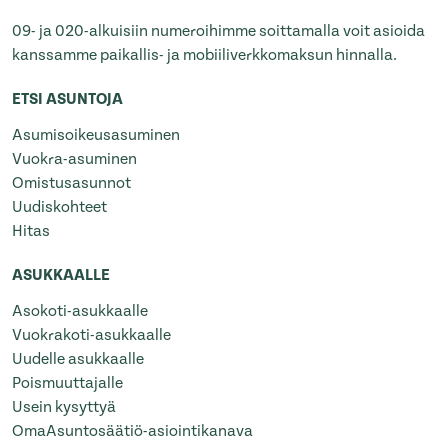
09- ja 020-alkuisiin numeroihimme soittamalla voit asioida
kanssamme paikallis- ja mobiiliverkkomaksun hinnalla.
ETSI ASUNTOJA
Asumisoikeusasuminen
Vuokra-asuminen
Omistusasunnot
Uudiskohteet
Hitas
ASUKKAALLE
Asokoti-asukkaalle
Vuokrakoti-asukkaalle
Uudelle asukkaalle
Poismuuttajalle
Usein kysyttyä
OmaAsuntosäätiö-asiointikanava