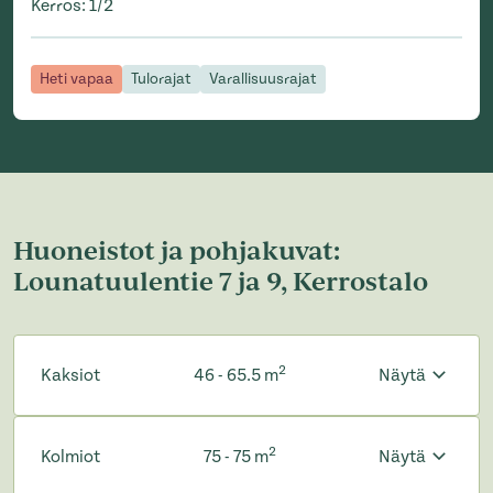
Kerros
:
1/2
Heti vapaa
Tulorajat
Varallisuusrajat
Huoneistot ja pohjakuvat:
Lounatuulentie 7 ja 9, Kerrostalo
2
Kaksiot
46 - 65.5 m
Näytä
2
Kolmiot
75 - 75 m
Näytä