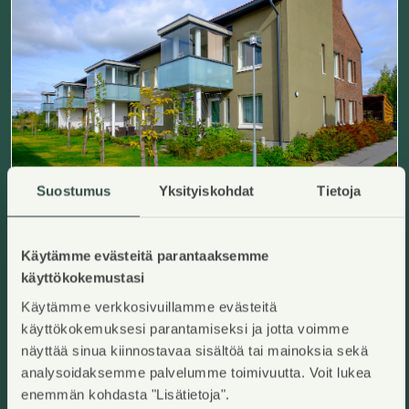
Suostumus
Yksityiskohdat
Tietoja
Lounatuulentie 7 A 12
Käytämme evästeitä parantaaksemme
Tuusula, Klaavonkallio
Lisää ha
käyttökokemustasi
2
90,5
m
Vuokrakoti
Käytämme verkkosivuillamme evästeitä
4h+k+s+parv
,
Kerrostalo
Vuokra/kk
:
1268,61€
käyttökokemuksesi parantamiseksi ja jotta voimme
Rakennusvuosi
:
2013
Kerros
:
2/2
näyttää sinua kiinnostavaa sisältöä tai mainoksia sekä
analysoidaksemme palvelumme toimivuutta. Voit lukea
enemmän kohdasta "Lisätietoja".
Heti vapaa
Tulorajat
Varallisuusrajat