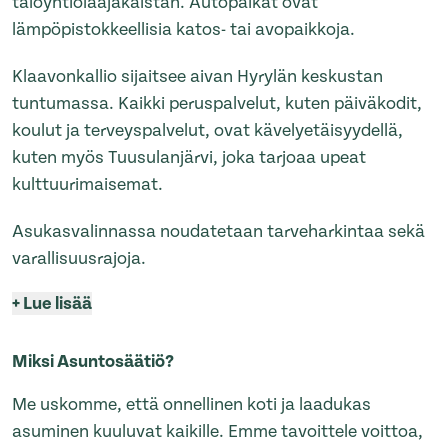
taloyhtiölaajakaistan. Autopaikat ovat
lämpöpistokkeellisia katos- tai avopaikkoja.
Klaavonkallio sijaitsee aivan Hyrylän keskustan
tuntumassa. Kaikki peruspalvelut, kuten päiväkodit,
koulut ja terveyspalvelut, ovat kävelyetäisyydellä,
kuten myös Tuusulanjärvi, joka tarjoaa upeat
kulttuurimaisemat.
Asukasvalinnassa noudatetaan tarveharkintaa sekä
varallisuusrajoja.
+
Lue lisää
Miksi Asuntosäätiö?
Me uskomme, että onnellinen koti ja laadukas
asuminen kuuluvat kaikille. Emme tavoittele voittoa,