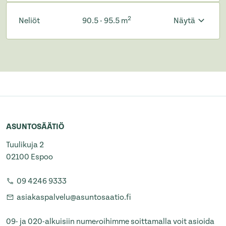
2
Neliöt
90.5 - 95.5 m
Näytä
ASUNTOSÄÄTIÖ
Tuulikuja 2
02100 Espoo
09 4246 9333
asiakaspalvelu@asuntosaatio.fi
09- ja 020-alkuisiin numeroihimme soittamalla voit asioida