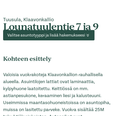
Tuusula, Klaavonkallio
Lounatuulentie 7 ja 9
Valitse asuntotyyppi ja lisää hakemukseesi
Kohteen esittely
Valoisia vuokrakoteja Klaavonkallion rauhallisella
alueella. Asuintilojen lattiat ovat laminaattia,
kylpyhuone laatoitettu. Keittiössä on mm.
astianpesukone, keraaminen liesi ja kalusteuuni.
Useimmissa maantasohuoneistoissa on asuntopiha,
muissa on lasitettu parveke. Vuokra sisältää 25M