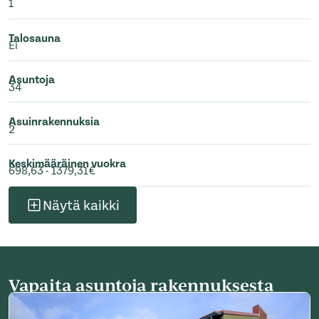
1
Talosauna
Ei
Asuntoja
34
Asuinrakennuksia
2
Keskimääräinen vuokra
698,63 - 1379,31€
Näytä kaikki
Vapaita asuntoja rakennuksesta