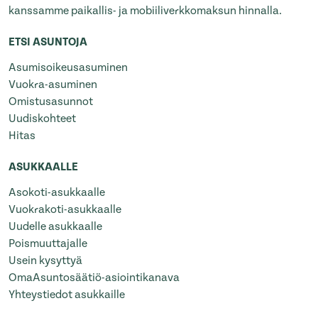
kanssamme paikallis- ja mobiiliverkkomaksun hinnalla.
ETSI ASUNTOJA
Asumisoikeusasuminen
Vuokra-asuminen
Omistusasunnot
Uudiskohteet
Hitas
ASUKKAALLE
Asokoti-asukkaalle
Vuokrakoti-asukkaalle
Uudelle asukkaalle
Poismuuttajalle
Usein kysyttyä
OmaAsuntosäätiö-asiointikanava
Yhteystiedot asukkaille