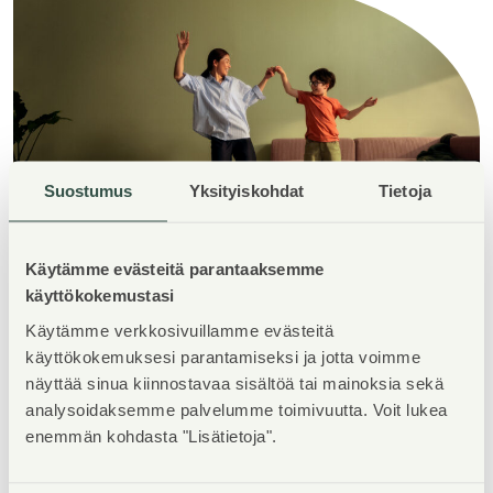
Suostumus
Yksityiskohdat
Tietoja
Käytämme evästeitä parantaaksemme
käyttökokemustasi
Lataa esite Kajuuttakujan
Käytämme verkkosivuillamme evästeitä
käyttökokemuksesi parantamiseksi ja jotta voimme
kohteestamme
näyttää sinua kiinnostavaa sisältöä tai mainoksia sekä
analysoidaksemme palvelumme toimivuutta. Voit lukea
Esite Kajuuttakuja 5
enemmän kohdasta "Lisätietoja".