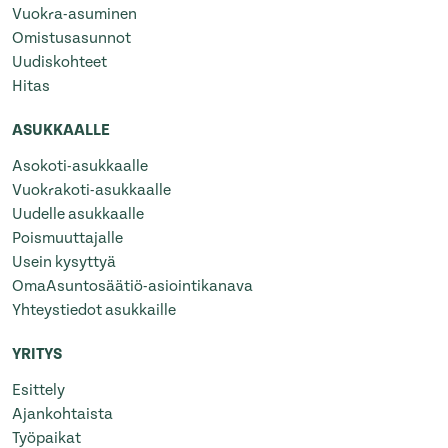
Vuokra-asuminen
Omistusasunnot
Uudiskohteet
Hitas
ASUKKAALLE
Asokoti-asukkaalle
Vuokrakoti-asukkaalle
Uudelle asukkaalle
Poismuuttajalle
Usein kysyttyä
OmaAsuntosäätiö-asiointikanava
Yhteystiedot asukkaille
YRITYS
Esittely
Ajankohtaista
Työpaikat