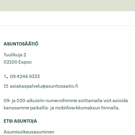
ASUNTOSÄÄTIÖ
Tuulikuja 2
02100 Espoo
09 4246 9333
asiakaspalvelu@asuntosaatio.fi
09- ja 020-alkuisiin numeroihimme soittamalla voit asioida
kanssamme paikallis- ja mobiiliverkkomaksun hinnalla.
ETSI ASUNTOJA
Asumisoikeusasuminen