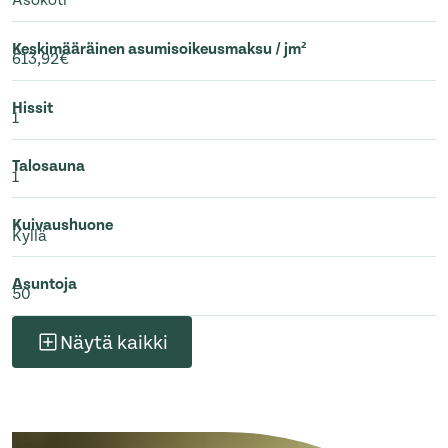
Asokoti
Keskimääräinen asumisoikeusmaksu / jm²
613,92€
Hissit
1
Talosauna
1
Kuivaushuone
Kyllä
Asuntoja
50
Näytä kaikki