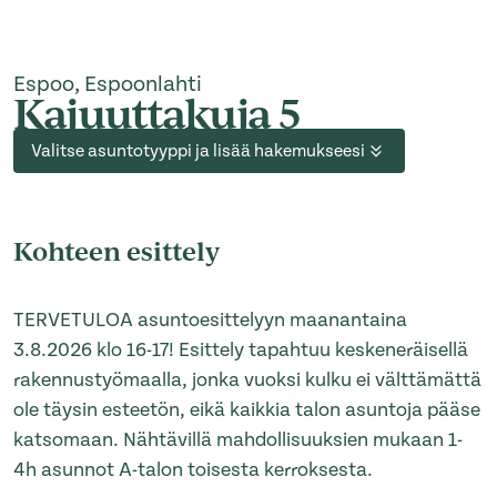
Espoo, Espoonlahti
Kajuuttakuja 5
Valitse asuntotyyppi ja lisää hakemukseesi
Kohteen esittely
TERVETULOA asuntoesittelyyn maanantaina
3.8.2026 klo 16-17! Esittely tapahtuu keskeneräisellä
rakennustyömaalla, jonka vuoksi kulku ei välttämättä
ole täysin esteetön, eikä kaikkia talon asuntoja pääse
katsomaan. Nähtävillä mahdollisuuksien mukaan 1-
4h asunnot A-talon toisesta kerroksesta.