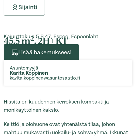
Sijainti
Kajuuttakuja 5 B 47, Espoo, Espoonlahti
2
45,5 m
, 2H+KT
Lisää hakemukseesi
Asuntomyyjä
Karita Koppinen
karita.koppinen@asuntosaatio.fi
Hissitalon kuudennen kerroksen kompakti ja
monikäyttöinen kaksio.
Keittiö ja olohuone ovat yhtenäistä tilaa, johon
mahtuu mukavasti ruokailu- ja sohvaryhmä. Ikkunat