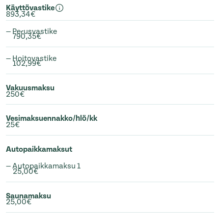
Käyttövastike
893,34€
— Perusvastike
790,35€
— Hoitovastike
102,99€
Vakuusmaksu
250€
Vesimaksuennakko/hlö/kk
25€
Autopaikkamaksut
— Autopaikkamaksu 1
25,00€
Saunamaksu
25,00€