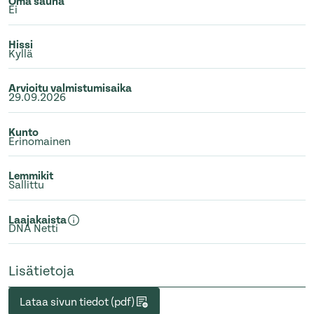
Oma sauna
Ei
Hissi
Kyllä
Arvioitu valmistumisaika
29.09.2026
Kunto
Erinomainen
Lemmikit
Sallittu
Laajakaista
DNA Netti
Lisätietoja
Lataa sivun tiedot (pdf)