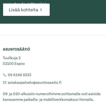
vapautuu tarjottavaksi.
Lisää kohteita
ASUNTOSÄÄTIÖ
Tuulikuja 2
02100 Espoo
09 4246 9333
asiakaspalvelu@asuntosaatio.fi
09- ja 020-alkuisiin numeroihimme soittamalla voit asioida
kanssamme paikallis- ja mobiiliverkkomaksun hinnalla.