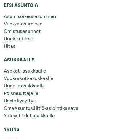
ETSI ASUNTOJA
Asumisoikeusasuminen
Vuokra-asuminen
Omistusasunnot
Uudiskohteet
Hitas
ASUKKAALLE
Asokoti-asukkaalle
Vuokrakoti-asukkaalle
Uudelle asukkaalle
Poismuuttajalle
Usein kysyttyä
OmaAsuntosäätiö-asiointikanava
Yhteystiedot asukkaille
YRITYS