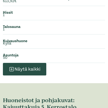
613,92€
Hissit
1
Talosauna
1
Kuivaushuone
Kyllä
Asuntoja
50
Näytä kaikki
Huoneistot ja pohjakuvat:
Kajuuttakuja 5, Kerrostalo