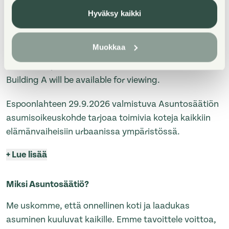
take place at a construction site that is still under
Hyväksy kaikki
development. Therefore, access may not be fully
barrier-free, and it is not possible to view all
Muokkaa
apartments in the building. Subject to site conditions,
1–4 room apartments located on the second floor of
Building A will be available for viewing.
Espoonlahteen 29.9.2026 valmistuva Asuntosäätiön
asumisoikeuskohde tarjoaa toimivia koteja kaikkiin
elämänvaiheisiin urbaanissa ympäristössä.
+
Lue lisää
Miksi Asuntosäätiö?
Me uskomme, että onnellinen koti ja laadukas
asuminen kuuluvat kaikille. Emme tavoittele voittoa,