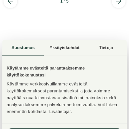
1
/
5
Kohteen esittely
Suostumus
Yksityiskohdat
Tietoja
TERVETULOA asuntoesittelyyn maanantaina
Käytämme evästeitä parantaaksemme
3.8.2026 klo 16-17! Esittely tapahtuu keskeneräisellä
käyttökokemustasi
rakennustyömaalla, jonka vuoksi kulku ei välttämättä
Käytämme verkkosivuillamme evästeitä
ole täysin esteetön, eikä kaikkia talon asuntoja pääse
käyttökokemuksesi parantamiseksi ja jotta voimme
näyttää sinua kiinnostavaa sisältöä tai mainoksia sekä
katsomaan. Nähtävillä mahdollisuuksien mukaan 1-
analysoidaksemme palvelumme toimivuutta. Voit lukea
4h asunnot A-talon toisesta kerroksesta.
enemmän kohdasta "Lisätietoja".
WELCOME to the apartment viewing on Monday, July
13, 2026, from 4:00 PM to 5:00 PM! The viewing will