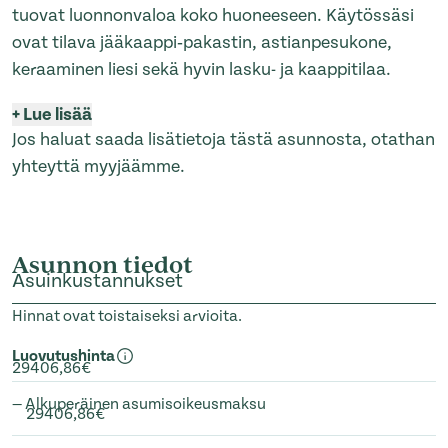
tuovat luonnonvaloa koko huoneeseen. Käytössäsi
ovat tilava jääkaappi‑pakastin, astianpesukone,
keraaminen liesi sekä hyvin lasku- ja kaappitilaa.
+
Lue lisää
Jos haluat saada lisätietoja tästä asunnosta, otathan
yhteyttä myyjäämme.
Asunnon tiedot
Asuinkustannukset
Hinnat ovat toistaiseksi arvioita.
Luovutushinta
29406,86€
— Alkuperäinen asumisoikeusmaksu
29406,86€