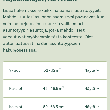
Lisää hakemukselle kaikki haluamasi asuntotyypit.
Mahdollisuutesi asunnon saamiseksi paranevat, kun
voimme tarjota sinulle kaikkia valitsemasi
asuntotyypin asuntoja, jotka mahdollisesti
vapautuvat myöhemmin tästä kohteesta. Olet
automaattisesti näiden asuntotyyppien
hakuprosessissa.
2
Yksiöt
32 - 32 m
Näytä
2
Kaksiot
43 - 46.5 m
Näytä
2
Kolmiot
59 - 68.5 m
Näytä