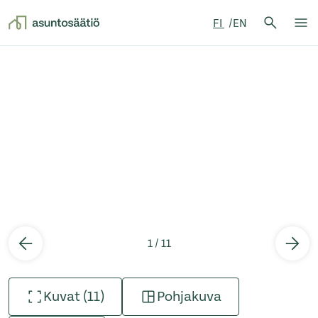
Hae:
FI
EN
Hae
Su
Siirry sisältöön
1 / 11
Kuvat (11)
Pohjakuva