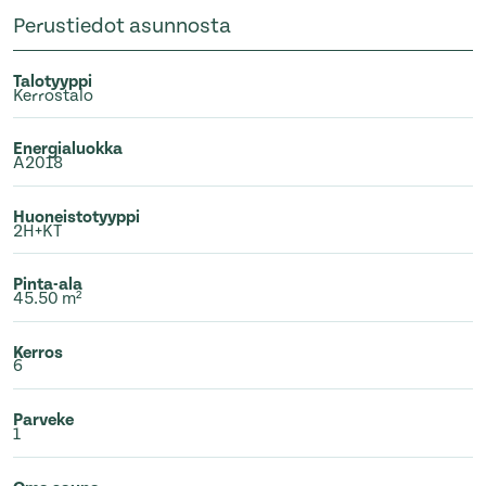
Perustiedot asunnosta
Talotyyppi
Kerrostalo
Energialuokka
A2018
Huoneistotyyppi
2H+KT
Pinta-ala
45.50 m²
Kerros
6
Parveke
1