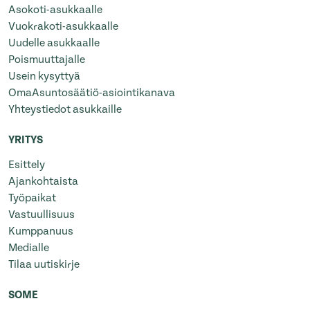
Asokoti-asukkaalle
Vuokrakoti-asukkaalle
Uudelle asukkaalle
Poismuuttajalle
Usein kysyttyä
OmaAsuntosäätiö-asiointikanava
Yhteystiedot asukkaille
YRITYS
Esittely
Ajankohtaista
Työpaikat
Vastuullisuus
Kumppanuus
Medialle
Tilaa uutiskirje
SOME