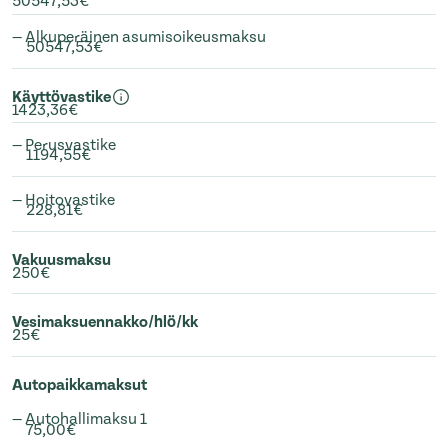
50547,53€
— Alkuperäinen asumisoikeusmaksu
50547,53€
Käyttövastike
1423,36€
— Perusvastike
1194,55€
— Hoitovastike
228,81€
Vakuusmaksu
250€
Vesimaksuennakko/hlö/kk
25€
Autopaikkamaksut
— Autohallimaksu 1
75,00€