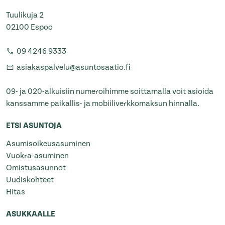
Tuulikuja 2
02100 Espoo
09 4246 9333
asiakaspalvelu@asuntosaatio.fi
09- ja 020-alkuisiin numeroihimme soittamalla voit asioida
kanssamme paikallis- ja mobiiliverkkomaksun hinnalla.
ETSI ASUNTOJA
Asumisoikeusasuminen
Vuokra-asuminen
Omistusasunnot
Uudiskohteet
Hitas
ASUKKAALLE