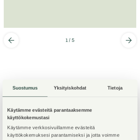
1
/
5
Suostumus
Yksityiskohdat
Tietoja
Kohteen esittely
Käytämme evästeitä parantaaksemme
TERVETULOA ESITTELYYN MAANANTAINA 3.8.2026
käyttökokemustasi
KLO 18-19.30! Esittelyssä pääset katsomaan kaikkia
Käytämme verkkosivuillamme evästeitä
vapaana olevia asuntoja, voit ilmoittaa etukäteen
käyttökokemuksesi parantamiseksi ja jotta voimme
saapumisestasi: karita.koppinen@asuntosaatio.fi