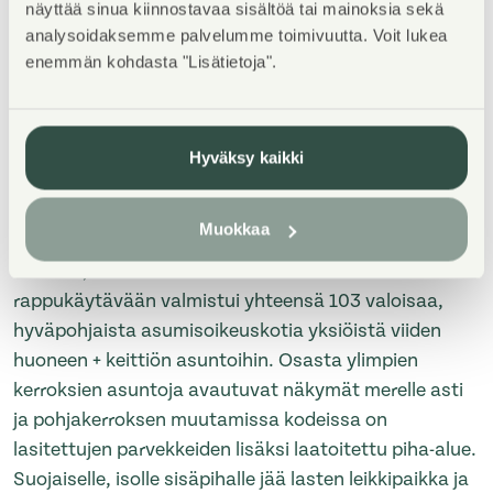
näyttää sinua kiinnostavaa sisältöä tai mainoksia sekä
analysoidaksemme palvelumme toimivuutta. Voit lukea
WELCOME TO THE VIEWING ON MONDAY 3.8.2026
enemmän kohdasta "Lisätietoja".
FROM 18:00 TO 19:30! At the viewing, you will have
the opportunity to explore all available apartments,
you can notify your arrival in advance:
Hyväksy kaikki
karita.koppinen@asuntosaatio.fi
04/2026 valmistunut Finnoonkartanonkatu 17
Muokkaa
sijaitsee aivan Finnoon lintualtaita vastapäätä.
Vaalean, kahdeksankerroksisen talon kahteen
rappukäytävään valmistui yhteensä 103 valoisaa,
hyväpohjaista asumisoikeuskotia yksiöistä viiden
huoneen + keittiön asuntoihin. Osasta ylimpien
kerroksien asuntoja avautuvat näkymät merelle asti
ja pohjakerroksen muutamissa kodeissa on
lasitettujen parvekkeiden lisäksi laatoitettu piha-alue.
Suojaiselle, isolle sisäpihalle jää lasten leikkipaikka ja