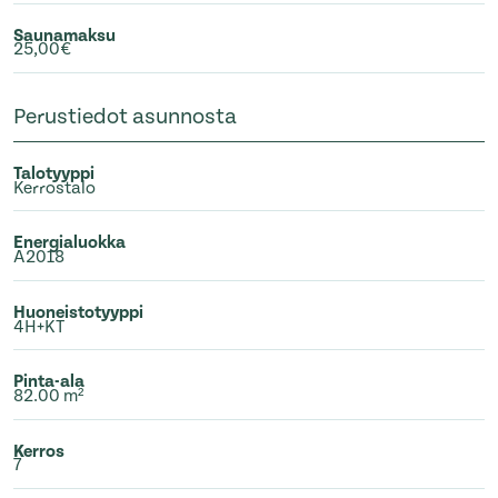
Saunamaksu
25,00€
Perustiedot asunnosta
Talotyyppi
Kerrostalo
Energialuokka
A2018
Huoneistotyyppi
4H+KT
Pinta-ala
82.00 m²
Kerros
7