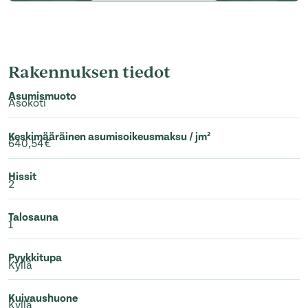
Rakennuksen tiedot
Asumismuoto
Asokoti
Keskimääräinen asumisoikeusmaksu / jm²
640,54€
Hissit
2
Talosauna
1
Pyykkitupa
Kyllä
Kuivaushuone
Kyllä