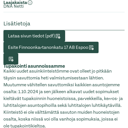
Laajakaista
DNA Netti
Lisätietoja
Lataa sivun tiedot (pdf)
Esite Finnoonkartanonkatu 17 AB Espoo
Tupakointi asunnoissamme
Kaikki uudet asuinkiinteistömme ovat olleet jo pitkään
täysin savuttomia heti valmistumisestaan lähtien.
Muutumme vähitellen savuttomiksi kaikkien asuntojemme
osalta: 1.10.2024 ja sen jälkeen alkavat uudet sopimukset
kieltävät tupakoinnin huoneistoissa, parvekkeilla, kerros- ja
luhtitalojen asuntopihoilla sekä luhtitalojen luhtikäytävillä.
Kiinteistö ei ole välttämättä savuton muiden huoneistojen
osalta, koska niissä voi olla vanhoja sopimuksia, joissa ei
ole tupakointikieltoa.