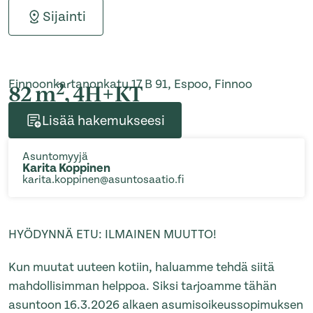
Sijainti
Finnoonkartanonkatu 17 B 91, Espoo, Finnoo
2
82 m
, 4H+KT
Lisää hakemukseesi
Asuntomyyjä
Karita Koppinen
karita.koppinen@asuntosaatio.fi
HYÖDYNNÄ ETU: ILMAINEN MUUTTO!
Kun muutat uuteen kotiin, haluamme tehdä siitä
mahdollisimman helppoa. Siksi tarjoamme tähän
asuntoon 16.3.2026 alkaen asumisoikeussopimuksen