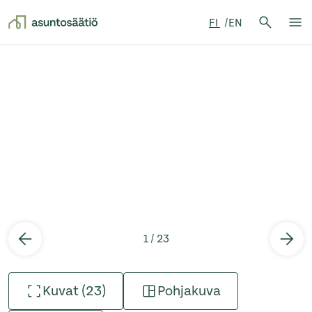
Hae:
FI
EN
Hae
Su
Siirry sisältöön
1 / 23
Kuvat (23)
Pohjakuva