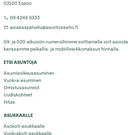
02100 Espoo
09 4246 9333
asiakaspalvelu@asuntosaatio.fi
09- ja 020-alkuisiin numeroihimme soittamalla voit asioida
kanssamme paikallis- ja mobiiliverkkomaksun hinnalla.
ETSI ASUNTOJA
Asumisoikeusasuminen
Vuokra-asuminen
Omistusasunnot
Uudiskohteet
Hitas
ASUKKAALLE
Asokoti-asukkaalle
Vuokrakoti-asukkaalle