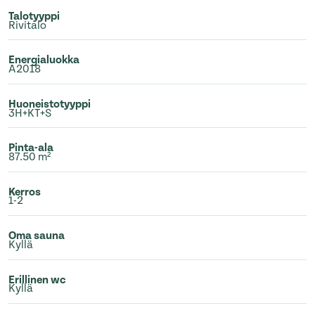
Talotyyppi
Rivitalo
Energialuokka
A2018
Huoneistotyyppi
3H+KT+S
Pinta-ala
87.50 m²
Kerros
1-2
Oma sauna
Kyllä
Erillinen wc
Kyllä