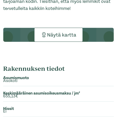
tarjoaman kodin. Tiesithän, että myös lemmikit ovat
tervetulleita kaikkiin koteihimme!
Näytä kartta
Rakennuksen tiedot
Asumismuoto
Asokoti
Keskimääräinen asumisoikeusmaksu / jm²
655,13€
Hissit
Ei