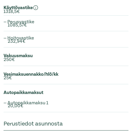
Käyttövastike
1318,5€
— Perusvastike
1085,57€
— Hoitovastike
232,94€
Vakuusmaksu
250€
Vesimaksuennakko/hlö/kk
25€
Autopaikkamaksut
— Autopaikkamaksu 1
20,00€
Perustiedot asunnosta