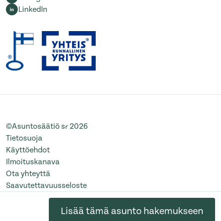
LinkedIn
©Asuntosäätiö sr 2026
Tietosuoja
Käyttöehdot
Ilmoituskanava
Ota yhteyttä
Saavutettavuusseloste
Muuta evästeasetuksia
Lisää tämä asunto hakemukseen