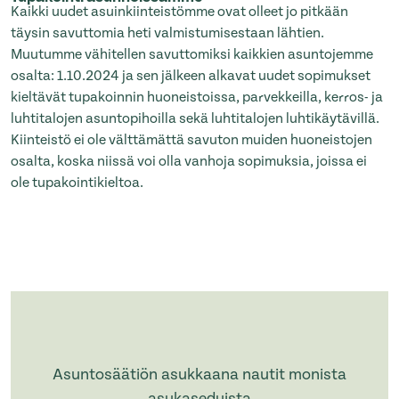
Kaikki uudet asuinkiinteistömme ovat olleet jo pitkään
täysin savuttomia heti valmistumisestaan lähtien.
Muutumme vähitellen savuttomiksi kaikkien asuntojemme
osalta: 1.10.2024 ja sen jälkeen alkavat uudet sopimukset
kieltävät tupakoinnin huoneistoissa, parvekkeilla, kerros- ja
luhtitalojen asuntopihoilla sekä luhtitalojen luhtikäytävillä.
Kiinteistö ei ole välttämättä savuton muiden huoneistojen
osalta, koska niissä voi olla vanhoja sopimuksia, joissa ei
ole tupakointikieltoa.
Asuntosäätiön asukkaana nautit monista
asukaseduista