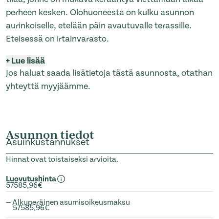
perheen kesken. Olohuoneesta on kulku asunnon
aurinkoiselle, etelään päin avautuvalle terassille.
Eteisessä on irtainvarasto.
+
Lue lisää
Jos haluat saada lisätietoja tästä asunnosta, otathan
yhteyttä myyjäämme.
Asunnon tiedot
Asuinkustannukset
Hinnat ovat toistaiseksi arvioita.
Luovutushinta
57585,96€
— Alkuperäinen asumisoikeusmaksu
57585,96€