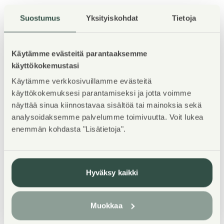
Suostumus
Yksityiskohdat
Tietoja
Kohteen esittely
Käytämme evästeitä parantaaksemme
TERVETULOA asuntoesittelyyn maanantaina
käyttökokemustasi
3.8.2026 klo 14-15! Esittelyssä pääset tutustumaan
Käytämme verkkosivuillamme evästeitä
kaikkiin vapaisiin asuntoihin, voit jättää
käyttökokemuksesi parantamiseksi ja jotta voimme
asuntohakemuksen asuntosaatio.fi nettisivujen
näyttää sinua kiinnostavaa sisältöä tai mainoksia sekä
kautta.
analysoidaksemme palvelumme toimivuutta. Voit lukea
enemmän kohdasta "Lisätietoja".
Piilipuuntien uudet kodit tarjoavat turvallista
asumisoikeusasumista perheille, jotka arvostavat
luonnonläheisyyttä ja tilaa, tinkimättä kuitenkaan
Hyväksy kaikki
palvelujen läheisyydestä. Modernit, vaaleat rivitalot
on varustettu energiatehokkain aurinkopaneelein.
Muokkaa
Hyvin suunnitellut kodit ovat valoisia,