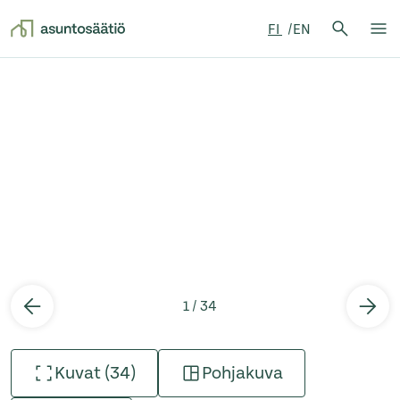
Hae:
FI
EN
Hae
Su
Siirry sisältöön
1 / 34
Kuvat (34)
Pohjakuva