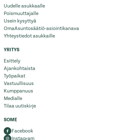
Uudelle asukkaalle
Poismuuttajalle
Usein kysyttyä
OmaAsuntosäätiö-asiointikanava
Yhteystiedot asukkaille
YRITYS
Esittely
Ajankohtaista
Työpaikat
Vastuullisuus
Kumppanuus
Medialle
Tilaa uutiskirje
SOME
Facebook
Instagram