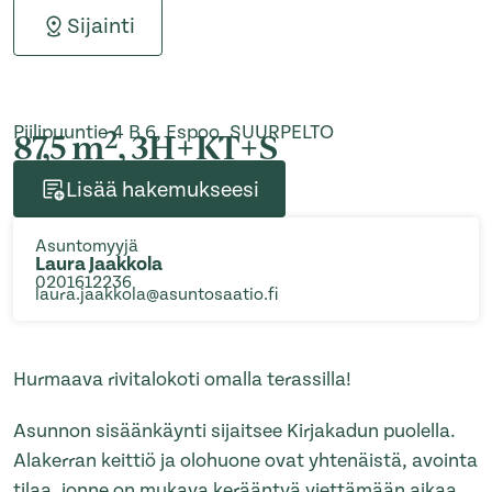
Sijainti
Piilipuuntie 4 B 6, Espoo, SUURPELTO
2
87,5 m
, 3H+KT+S
Lisää hakemukseesi
Asuntomyyjä
Laura Jaakkola
0201612236
laura.jaakkola@asuntosaatio.fi
Hurmaava rivitalokoti omalla terassilla!
Asunnon sisäänkäynti sijaitsee Kirjakadun puolella.
Alakerran keittiö ja olohuone ovat yhtenäistä, avointa
tilaa, jonne on mukava kerääntyä viettämään aikaa