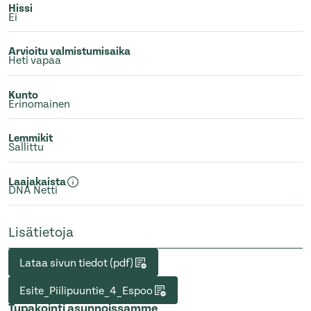
Hissi
Ei
Arvioitu valmistumisaika
Heti vapaa
Kunto
Erinomainen
Lemmikit
Sallittu
Laajakaista
DNA Netti
Lisätietoja
Lataa sivun tiedot (pdf)
Esite_Piilipuuntie_4_Espoo
Tupakointi asunnoissamme