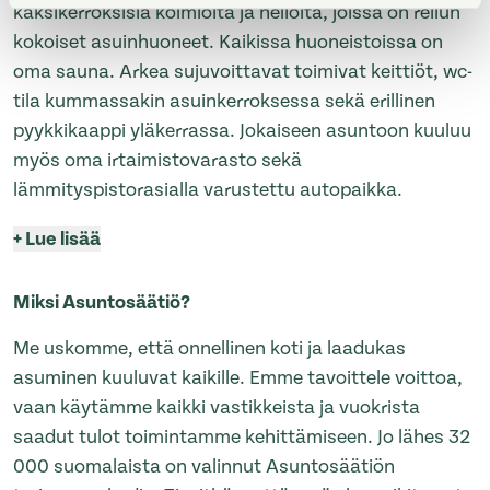
kaksikerroksisia kolmioita ja neliöitä, joissa on reilun
kokoiset asuinhuoneet. Kaikissa huoneistoissa on
oma sauna. Arkea sujuvoittavat toimivat keittiöt, wc-
tila kummassakin asuinkerroksessa sekä erillinen
pyykkikaappi yläkerrassa. Jokaiseen asuntoon kuuluu
myös oma irtaimistovarasto sekä
lämmityspistorasialla varustettu autopaikka.
+
Lue lisää
Miksi Asuntosäätiö?
Me uskomme, että onnellinen koti ja laadukas
asuminen kuuluvat kaikille. Emme tavoittele voittoa,
vaan käytämme kaikki vastikkeista ja vuokrista
saadut tulot toimintamme kehittämiseen. Jo lähes 32
000 suomalaista on valinnut Asuntosäätiön