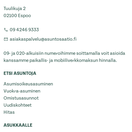
Tuulikuja 2
02100 Espoo
09 4246 9333
asiakaspalvelu@asuntosaatio.fi
09- ja 020-alkuisiin numeroihimme soittamalla voit asioida
kanssamme paikallis- ja mobiiliverkkomaksun hinnalla.
ETSI ASUNTOJA
Asumisoikeusasuminen
Vuokra-asuminen
Omistusasunnot
Uudiskohteet
Hitas
ASUKKAALLE