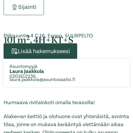
Sijainti
Piilipuuntie 4 C 16, Espoo, SUURPELTO
2
101 m
, 4H+KT+S
Lisää hakemukseesi
Asuntomyyjä
Laura Jaakkola
0201612236
laura.jaakkola@asuntosaatio.fi
Hurmaava rivitalokoti omalla terassilla!
Alakerran keittiö ja olohuone ovat yhtenäistä, avointa
tilaa, jonne on mukava kerääntyä viettämään aikaa
perheen kesken. Olohuoneesta on kulku asunnon