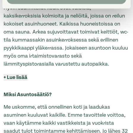
Hyvin suunnitellut kodit ovat valoisia,
kaksikerroksisia kolmioita ja neliöitä, joissa on reilun
kokoiset asuinhuoneet. Kaikissa huoneistoissa on
oma sauna. Arkea sujuvoittavat toimivat keittiöt, wc-
tila kummassakin asuinkerroksessa sekä erillinen
pyykkikaappi yläkerrassa. Jokaiseen asuntoon kuuluu
myös oma irtaimistovarasto sekä
lämmityspistorasialla varustettu autopaikka.
+
Lue lisää
Miksi Asuntosäätiö?
Me uskomme, että onnellinen koti ja laadukas
asuminen kuuluvat kaikille. Emme tavoittele voittoa,
vaan käytämme kaikki vastikkeista ja vuokrista
saadut tulot toimintamme kehittämiseen. Jo lähes 32