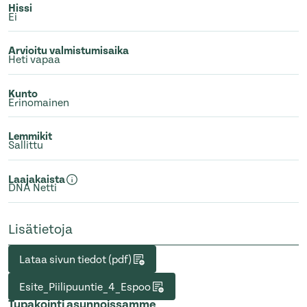
Hissi
Ei
Arvioitu valmistumisaika
Heti vapaa
Kunto
Erinomainen
Lemmikit
Sallittu
Laajakaista
DNA Netti
Lisätietoja
Lataa sivun tiedot (pdf)
Esite_Piilipuuntie_4_Espoo
Tupakointi asunnoissamme