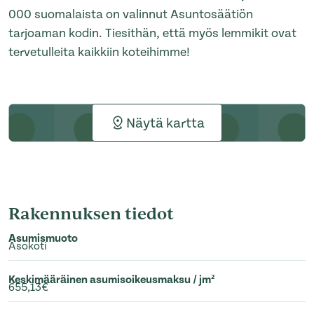
000 suomalaista on valinnut Asuntosäätiön
tarjoaman kodin. Tiesithän, että myös lemmikit ovat
tervetulleita kaikkiin koteihimme!
Näytä kartta
Rakennuksen tiedot
Asumismuoto
Asokoti
Keskimääräinen asumisoikeusmaksu / jm²
655,13€