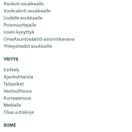
Asokoti-asukkaalle
Vuokrakoti-asukkaalle
Uudelle asukkaalle
Poismuuttajalle
Usein kysyttyä
OmaAsuntosäätiö-asiointikanava
Yhteystiedot asukkaille
YRITYS
Esittely
Ajankohtaista
Työpaikat
Vastuullisuus
Kumppanuus
Medialle
Tilaa uutiskirje
SOME