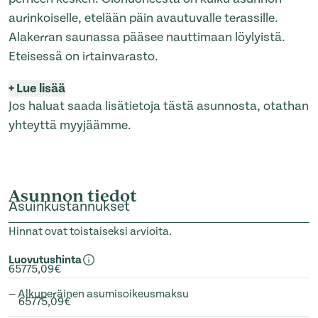
aurinkoiselle, etelään päin avautuvalle terassille.
Alakerran saunassa pääsee nauttimaan löylyistä.
Eteisessä on irtainvarasto.
+
Lue lisää
Jos haluat saada lisätietoja tästä asunnosta, otathan
yhteyttä myyjäämme.
Asunnon tiedot
Asuinkustannukset
Hinnat ovat toistaiseksi arvioita.
Luovutushinta
65775,09€
— Alkuperäinen asumisoikeusmaksu
65775,09€