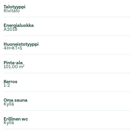
Talotyyppi
Rivitalo
Energialuokka
A2018
Huoneistotyyppi
4H+KT+S
Pinta-ala
101.00 m²
Kerros
1-2
Oma sauna
Kyllä
Erillinen wc
Kyllä