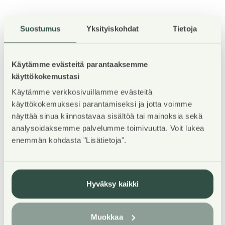
Suostumus
Yksityiskohdat
Tietoja
Kohteen esittely
Käytämme evästeitä parantaaksemme
käyttökokemustasi
TERVETULOA asuntoesittelyyn maanantaina
Käytämme verkkosivuillamme evästeitä
3.8.2026 klo 14-15! Esittelyssä pääset tutustumaan
käyttökokemuksesi parantamiseksi ja jotta voimme
kaikkiin vapaisiin asuntoihin, voit jättää
näyttää sinua kiinnostavaa sisältöä tai mainoksia sekä
asuntohakemuksen asuntosaatio.fi nettisivujen
analysoidaksemme palvelumme toimivuutta. Voit lukea
kautta.
enemmän kohdasta "Lisätietoja".
Piilipuuntien uudet kodit tarjoavat turvallista
asumisoikeusasumista perheille, jotka arvostavat
Hyväksy kaikki
luonnonläheisyyttä ja tilaa, tinkimättä kuitenkaan
palvelujen läheisyydestä. Modernit, vaaleat rivitalot
on varustettu energiatehokkain aurinkopaneelein.
Muokkaa