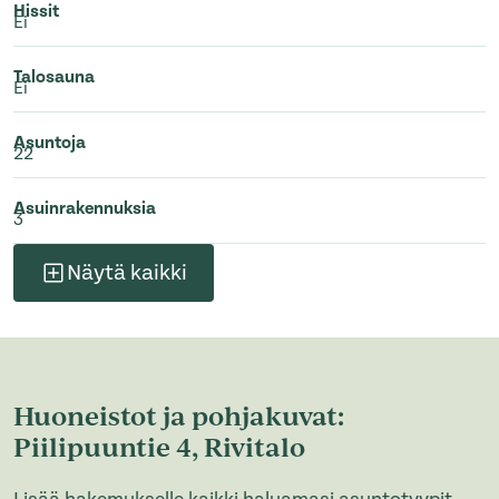
Hissit
Ei
Talosauna
Ei
Asuntoja
22
Asuinrakennuksia
3
Näytä kaikki
Huoneistot ja pohjakuvat:
Piilipuuntie 4, Rivitalo