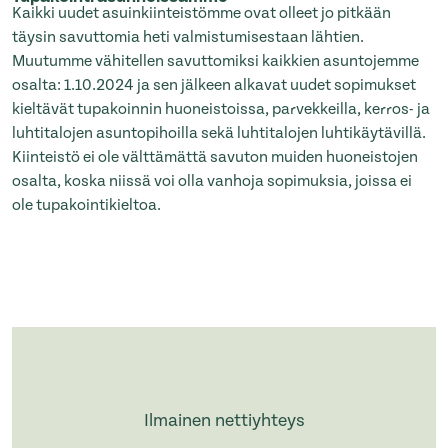
Kaikki uudet asuinkiinteistömme ovat olleet jo pitkään
täysin savuttomia heti valmistumisestaan lähtien.
Muutumme vähitellen savuttomiksi kaikkien asuntojemme
osalta: 1.10.2024 ja sen jälkeen alkavat uudet sopimukset
kieltävät tupakoinnin huoneistoissa, parvekkeilla, kerros- ja
luhtitalojen asuntopihoilla sekä luhtitalojen luhtikäytävillä.
Kiinteistö ei ole välttämättä savuton muiden huoneistojen
osalta, koska niissä voi olla vanhoja sopimuksia, joissa ei
ole tupakointikieltoa.
Ilmainen nettiyhteys