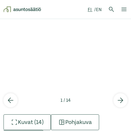
Hae:
FI
EN
Hae
Su
Siirry sisältöön
1 / 14
Kuvat (14)
Pohjakuva