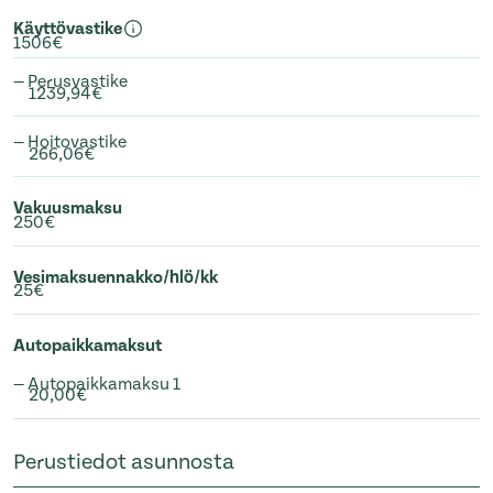
Käyttövastike
1506€
— Perusvastike
1239,94€
— Hoitovastike
266,06€
Vakuusmaksu
250€
Vesimaksuennakko/hlö/kk
25€
Autopaikkamaksut
— Autopaikkamaksu 1
20,00€
Perustiedot asunnosta