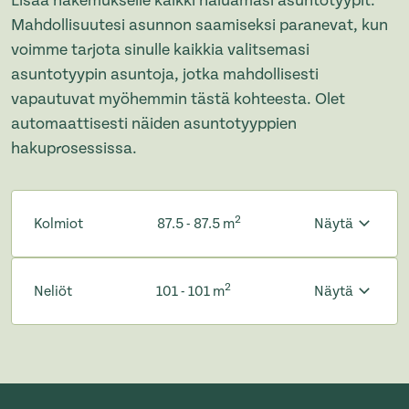
Lisää hakemukselle kaikki haluamasi asuntotyypit.
Mahdollisuutesi asunnon saamiseksi paranevat, kun
voimme tarjota sinulle kaikkia valitsemasi
asuntotyypin asuntoja, jotka mahdollisesti
vapautuvat myöhemmin tästä kohteesta. Olet
automaattisesti näiden asuntotyyppien
hakuprosessissa.
2
Kolmiot
87.5 - 87.5 m
Näytä
2
Neliöt
101 - 101 m
Näytä