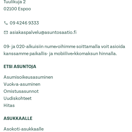
Tuulikuja 2
02100 Espoo
09 4246 9333
asiakaspalvelu@asuntosaatio.fi
09- ja 020-alkuisiin numeroihimme soittamalla voit asioida
kanssamme paikallis- ja mobiiliverkkomaksun hinnalla.
ETSI ASUNTOJA
Asumisoikeusasuminen
Vuokra-asuminen
Omistusasunnot
Uudiskohteet
Hitas
ASUKKAALLE
Asokoti-asukkaalle