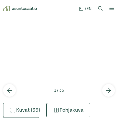
Hae:
FI
EN
Hae
Su
Siirry sisältöön
1 / 35
Kuvat (35)
Pohjakuva