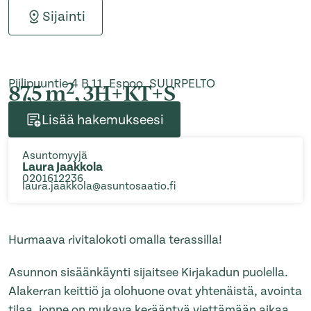
Sijainti
Piilipuuntie 4 B 11, Espoo, SUURPELTO
2
87,5 m
, 3H+KT+S
Lisää hakemukseesi
Asuntomyyjä
Laura Jaakkola
0201612236
laura.jaakkola@asuntosaatio.fi
Hurmaava rivitalokoti omalla terassilla!
Asunnon sisäänkäynti sijaitsee Kirjakadun puolella.
Alakerran keittiö ja olohuone ovat yhtenäistä, avointa
tilaa, jonne on mukava kerääntyä viettämään aikaa