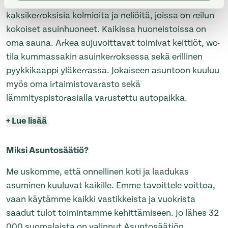
Hyvin suunnitellut kodit ovat valoisia,
kaksikerroksisia kolmioita ja neliöitä, joissa on reilun
kokoiset asuinhuoneet. Kaikissa huoneistoissa on
oma sauna. Arkea sujuvoittavat toimivat keittiöt, wc-
tila kummassakin asuinkerroksessa sekä erillinen
pyykkikaappi yläkerrassa. Jokaiseen asuntoon kuuluu
myös oma irtaimistovarasto sekä
lämmityspistorasialla varustettu autopaikka.
+
Lue lisää
Miksi Asuntosäätiö?
Me uskomme, että onnellinen koti ja laadukas
asuminen kuuluvat kaikille. Emme tavoittele voittoa,
vaan käytämme kaikki vastikkeista ja vuokrista
saadut tulot toimintamme kehittämiseen. Jo lähes 32
000 suomalaista on valinnut Asuntosäätiön