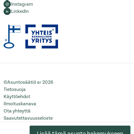
Instagram
LinkedIn
©Asuntosäätiö sr 2026
Tietosuoja
Käyttöehdot
Ilmoituskanava
Ota yhteyttä
Saavutettavuusseloste
Muuta evästeasetuksia
Lisää tämä asunto hakemukseen