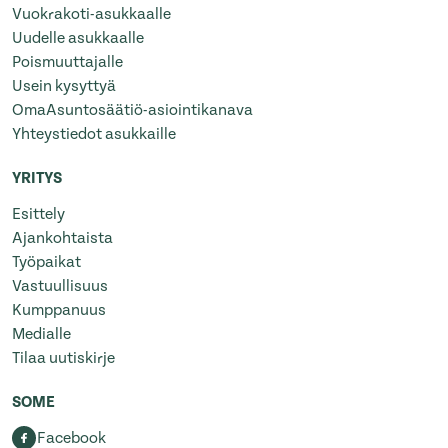
Vuokrakoti-asukkaalle
Uudelle asukkaalle
Poismuuttajalle
Usein kysyttyä
OmaAsuntosäätiö-asiointikanava
Yhteystiedot asukkaille
YRITYS
Esittely
Ajankohtaista
Työpaikat
Vastuullisuus
Kumppanuus
Medialle
Tilaa uutiskirje
SOME
Facebook