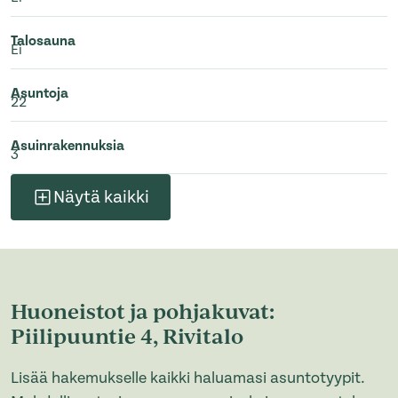
Talosauna
Ei
Asuntoja
22
Asuinrakennuksia
3
Näytä kaikki
Huoneistot ja pohjakuvat:
Piilipuuntie 4, Rivitalo
Lisää hakemukselle kaikki haluamasi asuntotyypit.