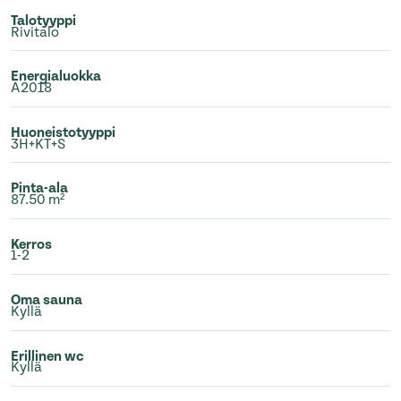
Talotyyppi
Rivitalo
Energialuokka
A2018
Huoneistotyyppi
3H+KT+S
Pinta-ala
87.50 m²
Kerros
1-2
Oma sauna
Kyllä
Erillinen wc
Kyllä