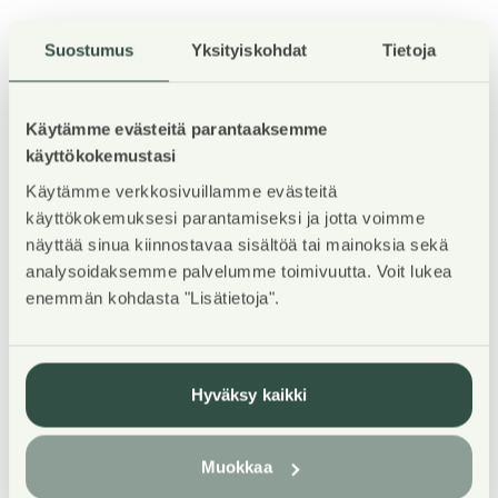
Suostumus
Yksityiskohdat
Tietoja
Kohteen esittely
Käytämme evästeitä parantaaksemme
TERVETULOA asuntoesittelyyn maanantaina
käyttökokemustasi
3.8.2026 klo 14-15! Esittelyssä pääset tutustumaan
Käytämme verkkosivuillamme evästeitä
kaikkiin vapaisiin asuntoihin, voit jättää
käyttökokemuksesi parantamiseksi ja jotta voimme
näyttää sinua kiinnostavaa sisältöä tai mainoksia sekä
asuntohakemuksen asuntosaatio.fi nettisivujen
analysoidaksemme palvelumme toimivuutta. Voit lukea
kautta.
enemmän kohdasta "Lisätietoja".
Piilipuuntien uudet kodit tarjoavat turvallista
asumisoikeusasumista perheille, jotka arvostavat
luonnonläheisyyttä ja tilaa, tinkimättä kuitenkaan
Hyväksy kaikki
palvelujen läheisyydestä. Modernit, vaaleat rivitalot
on varustettu energiatehokkain aurinkopaneelein.
Muokkaa