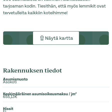
tarjoaman kodin. Tiesithän, että myös lemmikit ovat
tervetulleita kaikkiin koteihimme!
Näytä kartta
Rakennuksen tiedot
Asumismuoto
Asokoti
Keskimääräinen asumisoikeusmaksu / jm²
655,13€
Hissit
Ei