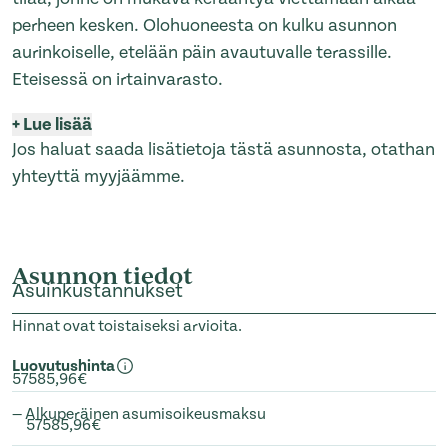
perheen kesken. Olohuoneesta on kulku asunnon
aurinkoiselle, etelään päin avautuvalle terassille.
Eteisessä on irtainvarasto.
+
Lue lisää
Jos haluat saada lisätietoja tästä asunnosta, otathan
yhteyttä myyjäämme.
Asunnon tiedot
Asuinkustannukset
Hinnat ovat toistaiseksi arvioita.
Luovutushinta
57585,96€
— Alkuperäinen asumisoikeusmaksu
57585,96€