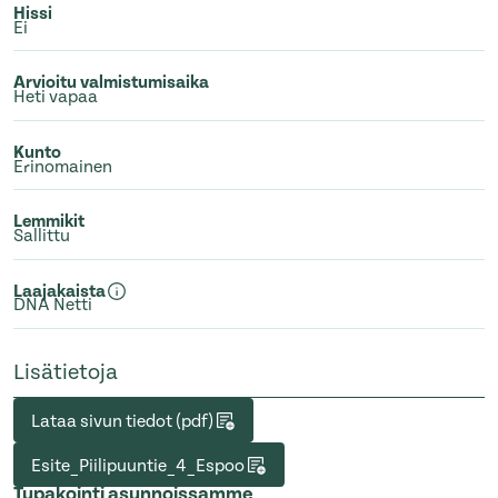
Hissi
Ei
Arvioitu valmistumisaika
Heti vapaa
Kunto
Erinomainen
Lemmikit
Sallittu
Laajakaista
DNA Netti
Lisätietoja
Lataa sivun tiedot (pdf)
Esite_Piilipuuntie_4_Espoo
Tupakointi asunnoissamme