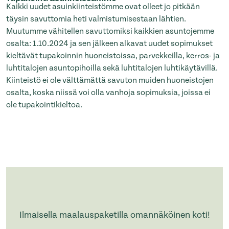
Kaikki uudet asuinkiinteistömme ovat olleet jo pitkään
täysin savuttomia heti valmistumisestaan lähtien.
Muutumme vähitellen savuttomiksi kaikkien asuntojemme
osalta: 1.10.2024 ja sen jälkeen alkavat uudet sopimukset
kieltävät tupakoinnin huoneistoissa, parvekkeilla, kerros- ja
luhtitalojen asuntopihoilla sekä luhtitalojen luhtikäytävillä.
Kiinteistö ei ole välttämättä savuton muiden huoneistojen
osalta, koska niissä voi olla vanhoja sopimuksia, joissa ei
ole tupakointikieltoa.
Ilmaisella maalauspaketilla omannäköinen koti!