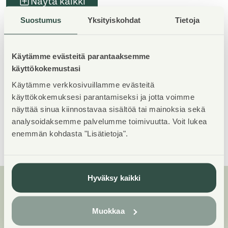
Näytä kaikki
Suostumus
Yksityiskohdat
Tietoja
Käytämme evästeitä parantaaksemme
Tutustu Atlantinkadun
käyttökokemustasi
esitteeseen.
Käytämme verkkosivuillamme evästeitä
käyttökokemuksesi parantamiseksi ja jotta voimme
Asuntosaatio_Esite_Atlantinka
näyttää sinua kiinnostavaa sisältöä tai mainoksia sekä
tu8
analysoidaksemme palvelumme toimivuutta. Voit lukea
enemmän kohdasta "Lisätietoja".
Hyväksy kaikki
Huoneistot ja pohjakuvat:
Muokkaa
Atlantinkatu 8, Kerrostalo