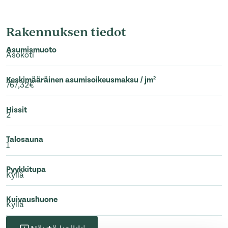
Rakennuksen tiedot
Asumismuoto
Asokoti
Keskimääräinen asumisoikeusmaksu / jm²
767,32€
Hissit
2
Talosauna
1
Pyykkitupa
Kyllä
Kuivaushuone
Kyllä