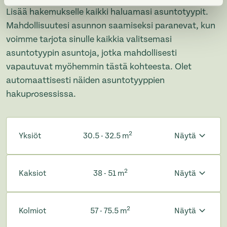
Lisää hakemukselle kaikki haluamasi asuntotyypit.
Mahdollisuutesi asunnon saamiseksi paranevat, kun
voimme tarjota sinulle kaikkia valitsemasi
asuntotyypin asuntoja, jotka mahdollisesti
vapautuvat myöhemmin tästä kohteesta. Olet
automaattisesti näiden asuntotyyppien
hakuprosessissa.
2
Yksiöt
30.5 - 32.5 m
Näytä
2
Kaksiot
38 - 51 m
Näytä
2
Kolmiot
57 - 75.5 m
Näytä