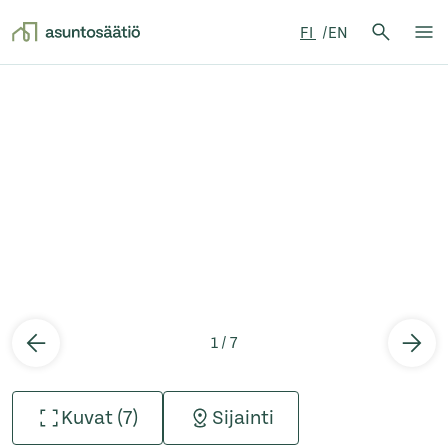
Hae:
FI
EN
Hae
Su
Siirry sisältöön
1 / 7
Kuvat (7)
Sijainti