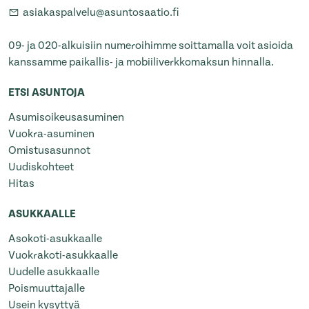
asiakaspalvelu@asuntosaatio.fi
09- ja 020-alkuisiin numeroihimme soittamalla voit asioida
kanssamme paikallis- ja mobiiliverkkomaksun hinnalla.
ETSI ASUNTOJA
Asumisoikeusasuminen
Vuokra-asuminen
Omistusasunnot
Uudiskohteet
Hitas
ASUKKAALLE
Asokoti-asukkaalle
Vuokrakoti-asukkaalle
Uudelle asukkaalle
Poismuuttajalle
Usein kysyttyä