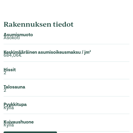
Rakennuksen tiedot
Asumismuoto
Asokoti
Keskimääräinen asumisoikeusmaksu / jm²
684,06€
Hissit
2
Talosauna
2
Pyykkitupa
Kyllä
Kuivaushuone
Kyllä