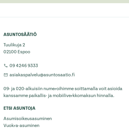
ASUNTOSÄÄTIÖ
Tuulikuja 2
02100 Espoo
09 4246 9333
asiakaspalvelu@asuntosaatio.fi
09- ja 020-alkuisiin numeroihimme soittamalla voit asioida
kanssamme paikallis- ja mobiiliverkkomaksun hinnalla.
ETSI ASUNTOJA
Asumisoikeusasuminen
Vuokra-asuminen