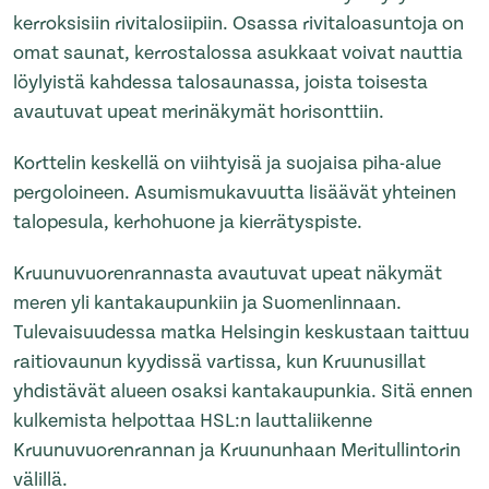
kerroksisiin rivitalosiipiin. Osassa rivitaloasuntoja on
omat saunat, kerrostalossa asukkaat voivat nauttia
löylyistä kahdessa talosaunassa, joista toisesta
avautuvat upeat merinäkymät horisonttiin.
Korttelin keskellä on viihtyisä ja suojaisa piha-alue
pergoloineen. Asumismukavuutta lisäävät yhteinen
talopesula, kerhohuone ja kierrätyspiste.
Kruunuvuorenrannasta avautuvat upeat näkymät
meren yli kantakaupunkiin ja Suomenlinnaan.
Tulevaisuudessa matka Helsingin keskustaan taittuu
raitiovaunun kyydissä vartissa, kun Kruunusillat
yhdistävät alueen osaksi kantakaupunkia. Sitä ennen
kulkemista helpottaa HSL:n lauttaliikenne
Kruunuvuorenrannan ja Kruununhaan Meritullintorin
välillä.