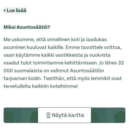
+
Lue lisää
Miksi Asuntosäätiö?
Me uskomme, että onnellinen koti ja laadukas
asuminen kuuluvat kaikille. Emme tavoittele voittoa,
vaan käytämme kaikki vastikkeista ja vuokrista
saadut tulot toimintamme kehittämiseen. Jo lähes 32
000 suomalaista on valinnut Asuntosäätiön
tarjoaman kodin. Tiesithän, että myös lemmikit ovat
tervetulleita kaikkiin koteihimme!
Näytä kartta