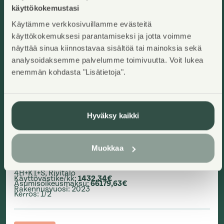
käyttökokemustasi
Käytämme verkkosivuillamme evästeitä
käyttökokemuksesi parantamiseksi ja jotta voimme
näyttää sinua kiinnostavaa sisältöä tai mainoksia sekä
analysoidaksemme palvelumme toimivuutta. Voit lukea
enemmän kohdasta "Lisätietoja".
Hyväksy kaikki
Pojamankatu 12 B 2
Helsinki, Kruunuvuorenranta
Muokkaa
Lisää ha
2
94,5
m
Asumisoikeuskoti
4H+KT+S
,
Rivitalo
Käyttövastike/kk
:
1432,34€
Asumisoikeusmaksu
:
66179,63€
Rakennusvuosi
:
2023
Kerros
:
1/2