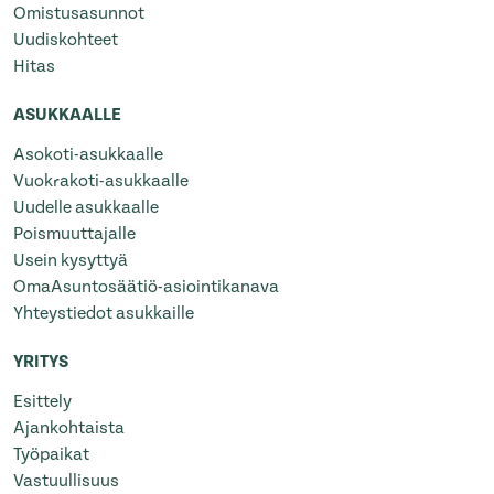
Omistusasunnot
Uudiskohteet
Hitas
ASUKKAALLE
Asokoti-asukkaalle
Vuokrakoti-asukkaalle
Uudelle asukkaalle
Poismuuttajalle
Usein kysyttyä
OmaAsuntosäätiö-asiointikanava
Yhteystiedot asukkaille
YRITYS
Esittely
Ajankohtaista
Työpaikat
Vastuullisuus