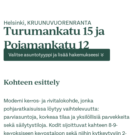
Helsinki, KRUUNUVUORENRANTA
Turumankatu 15 ja
Pojamankatu 12
Valitse asuntotyyppi ja lisää hakemukseesi
Kohteen esittely
Moderni kerros- ja rivitalokohde, jonka
pohjaratkaisuissa löytyy vaihtelevuutta:
parviasuntoja, korkeaa tilaa ja yksilöllisiä parvekkeita
sekä säilytystiloja. Kodit sijoittuvat kahteen 8-9-
kerroksiseen kerrostaloon sekä niihin kytkeytyviin 2-