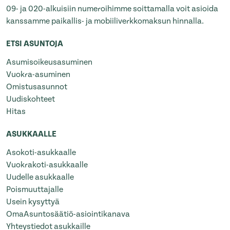
09- ja 020-alkuisiin numeroihimme soittamalla voit asioida
kanssamme paikallis- ja mobiiliverkkomaksun hinnalla.
ETSI ASUNTOJA
Asumisoikeusasuminen
Vuokra-asuminen
Omistusasunnot
Uudiskohteet
Hitas
ASUKKAALLE
Asokoti-asukkaalle
Vuokrakoti-asukkaalle
Uudelle asukkaalle
Poismuuttajalle
Usein kysyttyä
OmaAsuntosäätiö-asiointikanava
Yhteystiedot asukkaille