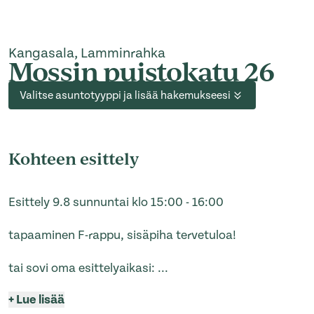
Kangasala, Lamminrahka
Mossin puistokatu 26
Valitse asuntotyyppi ja lisää hakemukseesi
Kohteen esittely
Esittely 9.8 sunnuntai klo 15:00 - 16:00
tapaaminen F-rappu, sisäpiha tervetuloa!
tai sovi oma esittelyaikasi:
...
+
Lue lisää