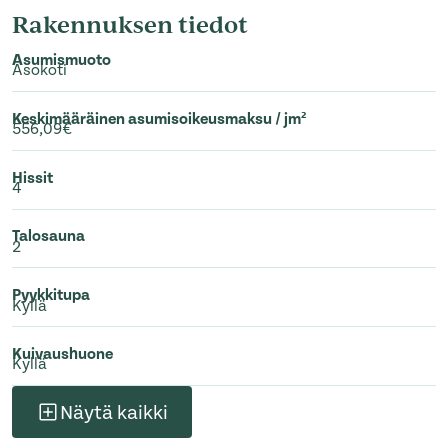
Rakennuksen tiedot
Asumismuoto
Asokoti
Keskimääräinen asumisoikeusmaksu / jm²
556,09€
Hissit
4
Talosauna
2
Pyykkitupa
Kyllä
Kuivaushuone
Kyllä
Näytä kaikki