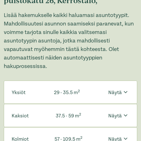
puistokatu 26, Kerrostalo,
Lisää hakemukselle kaikki haluamasi asuntotyypit.
Mahdollisuutesi asunnon saamiseksi paranevat, kun
voimme tarjota sinulle kaikkia valitsemasi
asuntotyypin asuntoja, jotka mahdollisesti
vapautuvat myöhemmin tästä kohteesta. Olet
automaattisesti näiden asuntotyyppien
hakuprosessissa.
2
Yksiöt
29 - 35.5 m
Näytä
2
Kaksiot
37.5 - 59 m
Näytä
2
Kolmiot
57 - 109.5 m
Näytä