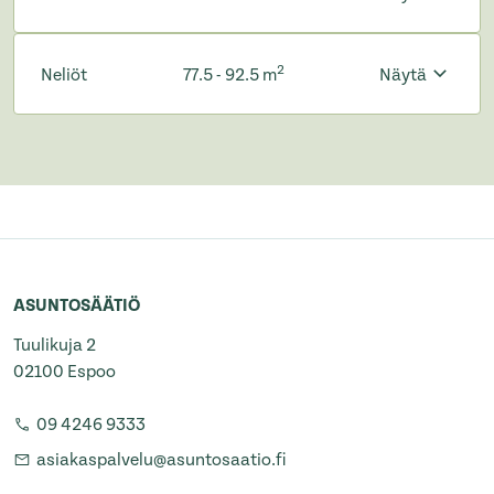
2
Neliöt
77.5 - 92.5 m
Näytä
ASUNTOSÄÄTIÖ
Tuulikuja 2
02100 Espoo
09 4246 9333
asiakaspalvelu@asuntosaatio.fi