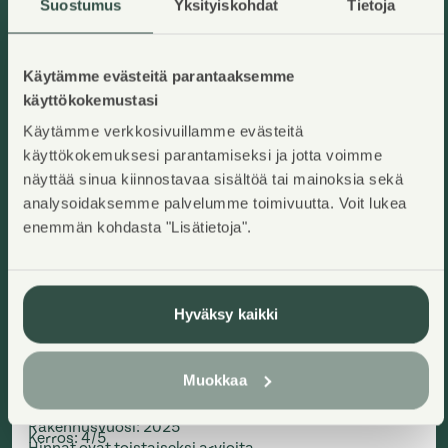
Suostumus
Yksityiskohdat
Tietoja
Käytämme evästeitä parantaaksemme
käyttökokemustasi
Käytämme verkkosivuillamme evästeitä
käyttökokemuksesi parantamiseksi ja jotta voimme
näyttää sinua kiinnostavaa sisältöä tai mainoksia sekä
analysoidaksemme palvelumme toimivuutta. Voit lukea
enemmän kohdasta "Lisätietoja".
Hyväksy kaikki
Mossin puistokatu 26 F 14
Kangasala, Lamminrahka
Lisää ha
2
30,5
m
Muokkaa
Asumisoikeuskoti
1H+KT
,
Kerrostalo
Käyttövastike/kk
:
487,89€
Asumisoikeusmaksu
:
19728,94€
Rakennusvuosi
:
2025
Kerros
:
4/5