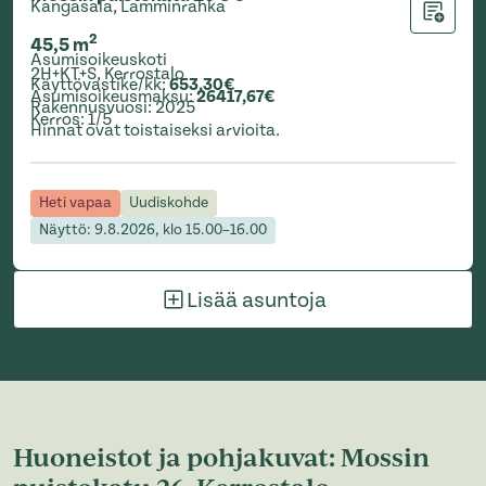
Kangasala, Lamminrahka
Lisää ha
2
45,5
m
Asumisoikeuskoti
2H+KT+S
,
Kerrostalo
Käyttövastike/kk
:
653,30€
Asumisoikeusmaksu
:
26417,67€
Rakennusvuosi
:
2025
Kerros
:
1/5
Hinnat ovat toistaiseksi arvioita.
Heti vapaa
Uudiskohde
Näyttö: 9.8.2026, klo 15.00–16.00
Lisää asuntoja
Huoneistot ja pohjakuvat: Mossin