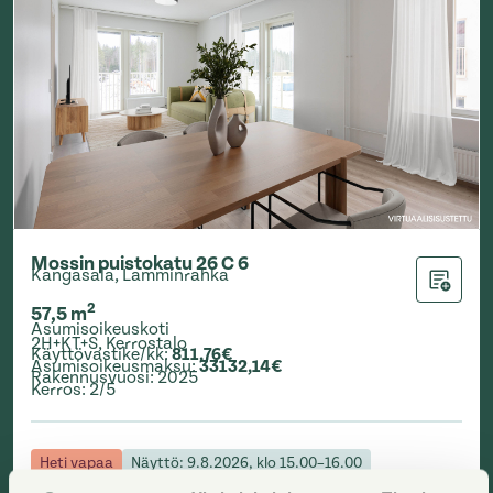
Mossin puistokatu 26 C 6
Kangasala, Lamminrahka
Lisää ha
2
57,5
m
Asumisoikeuskoti
2H+KT+S
,
Kerrostalo
Käyttövastike/kk
:
811,76€
Asumisoikeusmaksu
:
33132,14€
Rakennusvuosi
:
2025
Kerros
:
2/5
Heti vapaa
Näyttö: 9.8.2026, klo 15.00–16.00