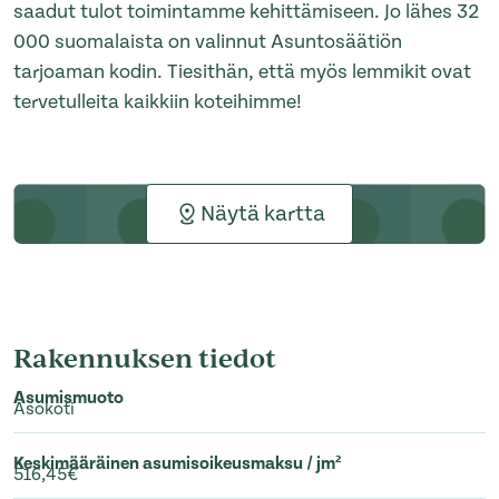
saadut tulot toimintamme kehittämiseen. Jo lähes 32
000 suomalaista on valinnut Asuntosäätiön
tarjoaman kodin. Tiesithän, että myös lemmikit ovat
tervetulleita kaikkiin koteihimme!
Näytä kartta
Rakennuksen tiedot
Asumismuoto
Asokoti
Keskimääräinen asumisoikeusmaksu / jm²
516,45€