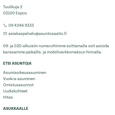
Tuulikuja 2
02100 Espoo
09 4246 9333
asiakaspalvelu@asuntosaatio.fi
09- ja 020-alkuisiin numeroihimme soittamalla voit asioida
kanssamme paikallis- ja mobiiliverkkomaksun hinnalla.
ETSI ASUNTOJA
Asumisoikeusasuminen
Vuokra-asuminen
Omistusasunnot
Uudiskohteet
Hitas
ASUKKAALLE