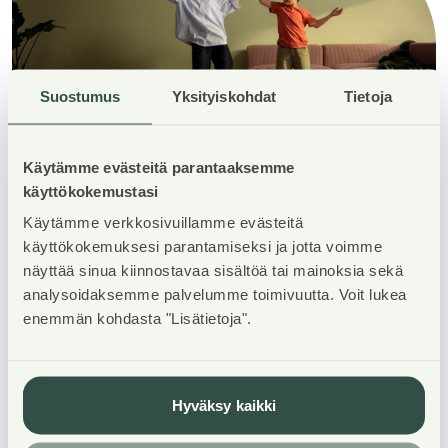
Suostumus
Yksityiskohdat
Tietoja
Käytämme evästeitä parantaaksemme
käyttökokemustasi
Lisätietoja Annilankadun
Käytämme verkkosivuillamme evästeitä
kohteestamme
käyttökokemuksesi parantamiseksi ja jotta voimme
näyttää sinua kiinnostavaa sisältöä tai mainoksia sekä
Alustava hinnasto Annilankatu
analysoidaksemme palvelumme toimivuutta. Voit lukea
enemmän kohdasta "Lisätietoja".
1 Nokia
Asuntosaatio_Esite_Annilankat
Hyväksy kaikki
u_1_Nokia