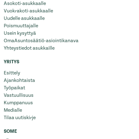
Asokoti-asukkaalle
Vuokrakoti-asukkaalle
Uudelle asukkaalle
Poismuuttajalle
Usein kysyttyä
OmaAsuntosäätiö-asiointikanava
Yhteystiedot asukkaille
YRITYS
Esittely
Ajankohtaista
Työpaikat
Vastuullisuus
Kumppanuus
Medialle
Tilaa uutiskirje
SOME