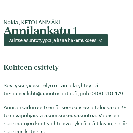
Nokia, KETOLANMÄKI
Annilankatu 1
Valitse asuntotyyppi ja lisää hakemukseesi
Kohteen esittely
Sovi yksityisesittelyn ottamalla yhteyttä:
tarja.seeslahti@asuntosaatio.fi, puh 0400 910 479
Annilankadun seitsemänkerroksisessa talossa on 38
toimivapohjaista asumisoikeusasuntoa. Valoisien
huoneistojen koot vaihtelevat yksiöistä tilaviin, neljän
huoneen koteihin.