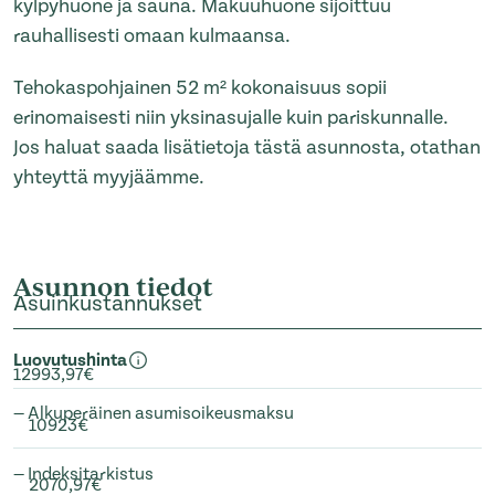
kylpyhuone ja sauna. Makuuhuone sijoittuu
rauhallisesti omaan kulmaansa.
Tehokaspohjainen 52 m² kokonaisuus sopii
erinomaisesti niin yksinasujalle kuin pariskunnalle.
Jos haluat saada lisätietoja tästä asunnosta, otathan
yhteyttä myyjäämme.
Asunnon tiedot
Asuinkustannukset
Luovutushinta
12993,97€
— Alkuperäinen asumisoikeusmaksu
10923€
— Indeksitarkistus
2070,97€