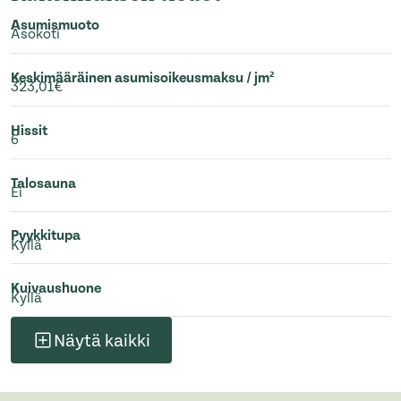
Asumismuoto
Asokoti
Keskimääräinen asumisoikeusmaksu / jm²
323,01€
Hissit
6
Talosauna
Ei
Pyykkitupa
Kyllä
Kuivaushuone
Kyllä
Näytä kaikki