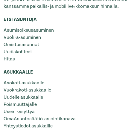
kanssamme paikallis- ja mobiiliverkkomaksun hinnalla.
ETSI ASUNTOJA
Asumisoikeusasuminen
Vuokra-asuminen
Omistusasunnot
Uudiskohteet
Hitas
ASUKKAALLE
Asokoti-asukkaalle
Vuokrakoti-asukkaalle
Uudelle asukkaalle
Poismuuttajalle
Usein kysyttyä
OmaAsuntosäätiö-asiointikanava
Yhteystiedot asukkaille