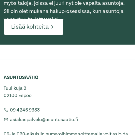
myös taloja, joissa ei juuri nyt ole vapaita asuntoja.
Silloin olet mukana hakuprosessissa, kun asuntoja
vapautuu tarjottavaksi.
Lisää kohteita
ASUNTOSÄÄTIÖ
Tuulikuja 2
02100 Espoo
09 4246 9333
asiakaspalvelu@asuntosaatio.fi
09- ja 020-alkuisiin numeroihimme soittamalla voit asioida