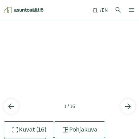
Hae:
FI
EN
Hae
Su
Siirry sisältöön
1 / 16
Kuvat (16)
Pohjakuva