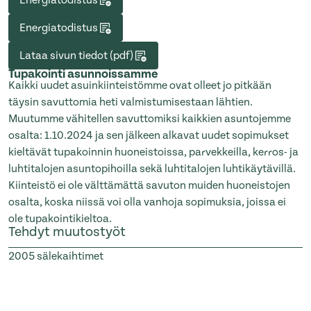
Energiatodistus
Energiatodistus
Lataa sivun tiedot (pdf)
Tupakointi asunnoissamme
Kaikki uudet asuinkiinteistömme ovat olleet jo pitkään
täysin savuttomia heti valmistumisestaan lähtien.
Muutumme vähitellen savuttomiksi kaikkien asuntojemme
osalta: 1.10.2024 ja sen jälkeen alkavat uudet sopimukset
kieltävät tupakoinnin huoneistoissa, parvekkeilla, kerros- ja
luhtitalojen asuntopihoilla sekä luhtitalojen luhtikäytävillä.
Kiinteistö ei ole välttämättä savuton muiden huoneistojen
osalta, koska niissä voi olla vanhoja sopimuksia, joissa ei
ole tupakointikieltoa.
Tehdyt muutostyöt
2005
sälekaihtimet