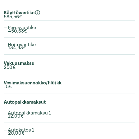
Käyttövastike
585,56€
— Perusvastike
450,63€
— Hoitovastike
134,93€
Vakuusmaksu
250€
Vesimaksuennakko/hlö/kk
15€
Autopaikkamaksut
— Autopaikkamaksu 1
12,00€
— Autokatos 1
20,00€