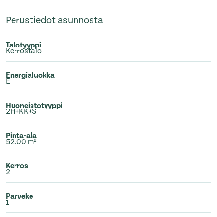
Perustiedot asunnosta
Talotyyppi
Kerrostalo
Energialuokka
E
Huoneistotyyppi
2H+KK+S
Pinta-ala
52.00 m²
Kerros
2
Parveke
1