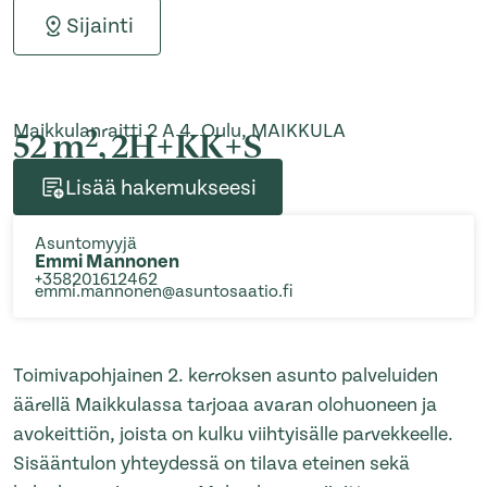
Sijainti
Maikkulanraitti 2 A 4, Oulu, MAIKKULA
2
52 m
, 2H+KK+S
Lisää hakemukseesi
Asuntomyyjä
Emmi Mannonen
+358201612462
emmi.mannonen@asuntosaatio.fi
Toimivapohjainen 2. kerroksen asunto palveluiden
äärellä Maikkulassa tarjoaa avaran olohuoneen ja
avokeittiön, joista on kulku viihtyisälle parvekkeelle.
Sisääntulon yhteydessä on tilava eteinen sekä