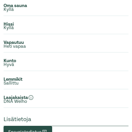
Oma sauna
Kyllä
Hissi
Kyllä
Vapautuu
Heti vapaa
Kunto
Hyvä
Lemmikit
Sallittu
Laajakaista
DNA Welho
Lisätietoja