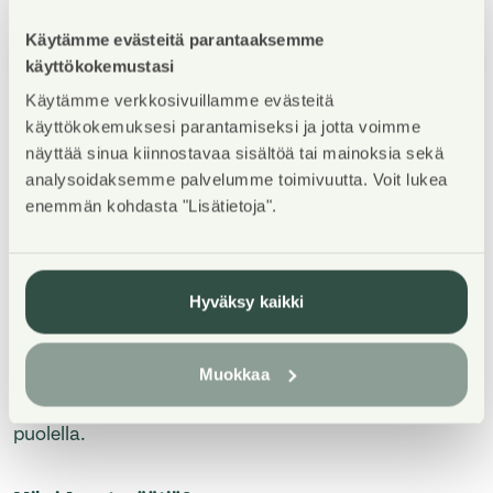
Käytämme evästeitä parantaaksemme
1
/
5
käyttökokemustasi
Käytämme verkkosivuillamme evästeitä
käyttökokemuksesi parantamiseksi ja jotta voimme
näyttää sinua kiinnostavaa sisältöä tai mainoksia sekä
analysoidaksemme palvelumme toimivuutta. Voit lukea
enemmän kohdasta "Lisätietoja".
Kohteen esittely
Hyväksy kaikki
Kohteeseen kuuluu kuusi 3-kerroksista kerrostaloa
metsäisillä näkymillä. Turvallinen sisäpiha, jossa on
lasten leikkialueita. Lähellä päiväkoteja, koulut ja
Muokkaa
kirjasto. Ruokakauppa ja apteekki heti tien toisella
puolella.