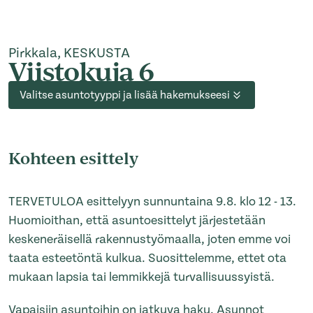
Pirkkala, KESKUSTA
Viistokuja 6
Valitse asuntotyyppi ja lisää hakemukseesi
Kohteen esittely
TERVETULOA esittelyyn sunnuntaina 9.8. klo 12 - 13.
Huomioithan, että asuntoesittelyt järjestetään
keskeneräisellä rakennustyömaalla, joten emme voi
taata esteetöntä kulkua. Suosittelemme, ettet ota
mukaan lapsia tai lemmikkejä turvallisuussyistä.
Vapaisiin asuntoihin on jatkuva haku. Asunnot