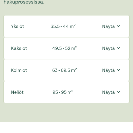
hakuprosessissa.
2
Yksiöt
35.5 - 44 m
Näytä
2
Kaksiot
49.5 - 52 m
Näytä
2
Kolmiot
63 - 69.5 m
Näytä
2
Neliöt
95 - 95 m
Näytä