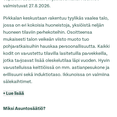
valmistuvat 27.8.2026.
Pirkkalan keskustaan rakentuu tyylikäs vaalea talo,
jossa on eri kokoisia huoneistoja, yksiöistä neljän
huoneen tilaviin perhekoteihin. Osoitteensa
mukaisesti talon veikeän viisto muoto tuo
pohjaratkaisuihin hauskaa persoonallisuutta. Kaikki
kodit on varustettu tilavilla lasitetuilla parvekkeilla,
jotka tarjoavat lisää oleskelutilaa läpi vuoden. Hyvin
varustelluissa keittiöissä on mm. astianpesukone ja
erillisuuni sekä induktiotaso. Ikkunoissa on valmiina
sälekaihtimet.
+
Lue lisää
Miksi Asuntosäätiö?