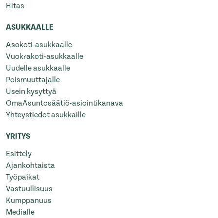
Hitas
ASUKKAALLE
Asokoti-asukkaalle
Vuokrakoti-asukkaalle
Uudelle asukkaalle
Poismuuttajalle
Usein kysyttyä
OmaAsuntosäätiö-asiointikanava
Yhteystiedot asukkaille
YRITYS
Esittely
Ajankohtaista
Työpaikat
Vastuullisuus
Kumppanuus
Medialle