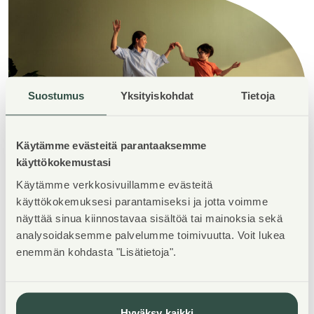
Suostumus
Yksityiskohdat
Tietoja
Käytämme evästeitä parantaaksemme
käyttökokemustasi
Käytämme verkkosivuillamme evästeitä
käyttökokemuksesi parantamiseksi ja jotta voimme
Lataa esite Viistokujan
näyttää sinua kiinnostavaa sisältöä tai mainoksia sekä
kohteestamme
analysoidaksemme palvelumme toimivuutta. Voit lukea
enemmän kohdasta "Lisätietoja".
Esite Viistokuja 6 Pirkkala
Hyväksy kaikki