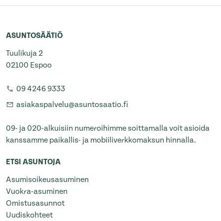
ASUNTOSÄÄTIÖ
Tuulikuja 2
02100 Espoo
09 4246 9333
asiakaspalvelu@asuntosaatio.fi
09- ja 020-alkuisiin numeroihimme soittamalla voit asioida
kanssamme paikallis- ja mobiiliverkkomaksun hinnalla.
ETSI ASUNTOJA
Asumisoikeusasuminen
Vuokra-asuminen
Omistusasunnot
Uudiskohteet