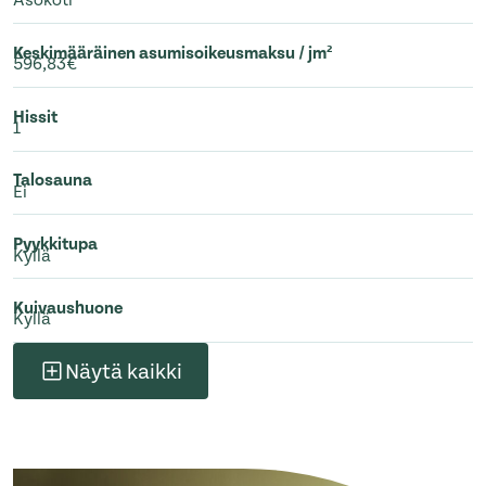
Asokoti
Keskimääräinen asumisoikeusmaksu / jm²
596,83€
Hissit
1
Talosauna
Ei
Pyykkitupa
Kyllä
Kuivaushuone
Kyllä
Näytä kaikki