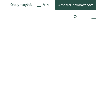
Ota yhteyttä
OmaAsuntosäätiö
FI
EN
Hae:
Hae
Sulje 