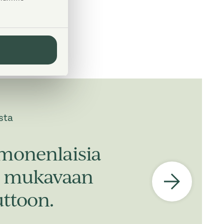
sta
monenlaisia
n, mukavaan
ttoon.