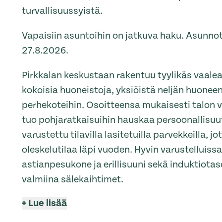
turvallisuussyistä.
Vapaisiin asuntoihin on jatkuva haku. Asunno
27.8.2026.
Pirkkalan keskustaan rakentuu tyylikäs vaalea 
kokoisia huoneistoja, yksiöistä neljän huoneen 
perhekoteihin. Osoitteensa mukaisesti talon 
tuo pohjaratkaisuihin hauskaa persoonallisuut
varustettu tilavilla lasitetuilla parvekkeilla, jo
oleskelutilaa läpi vuoden. Hyvin varustelluiss
astianpesukone ja erillisuuni sekä induktiotas
valmiina sälekaihtimet.
+
Lue lisää