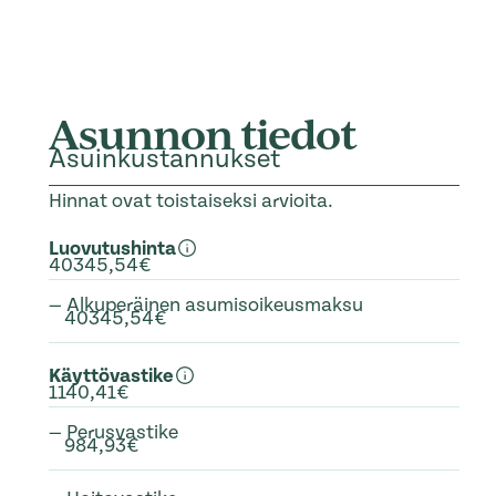
Asunnon tiedot
Asuinkustannukset
Hinnat ovat toistaiseksi arvioita.
Luovutushinta
40345,54€
— Alkuperäinen asumisoikeusmaksu
40345,54€
Käyttövastike
1140,41€
— Perusvastike
984,93€