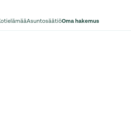
Kotielämää
Asuntosäätiö
Oma hakemus