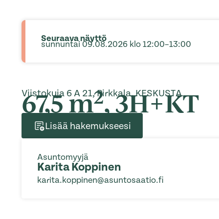
Seuraava näyttö
sunnuntai 09.08.2026 klo 12:00–13:00
2
67,5 m
, 3H+KT
Viistokuja 6 A 21, Pirkkala, KESKUSTA
Lisää hakemukseesi
Asuntomyyjä
Karita Koppinen
karita.koppinen@asuntosaatio.fi