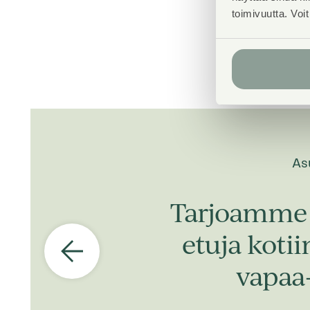
toimivuutta. Voi
As
Tarjoamme 
etuja koti
vapaa