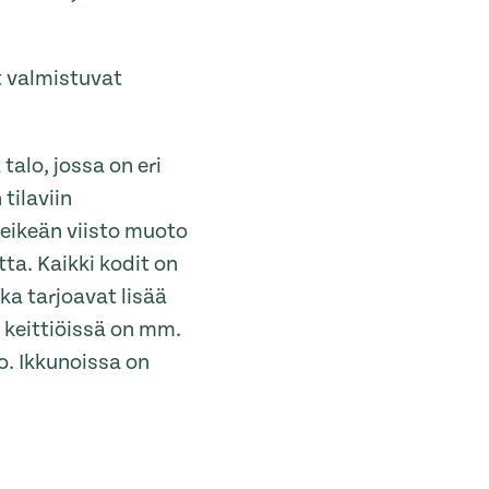
t valmistuvat
talo, jossa on eri
tilaviin
veikeän viisto muoto
ta. Kaikki kodit on
tka tarjoavat lisää
a keittiöissä on mm.
o. Ikkunoissa on