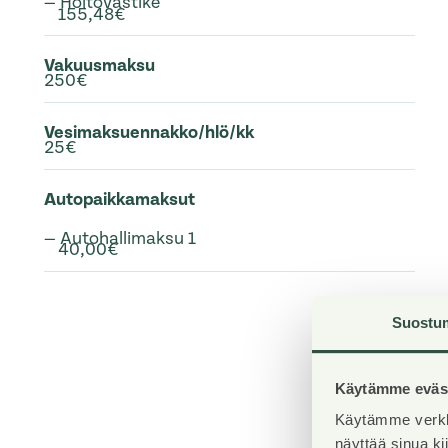
— Hoitovastike
155,48€
Vakuusmaksu
250€
Vesimaksuennakko/hlö/kk
25€
Autopaikkamaksut
— Autohallimaksu 1
40,00€
Suostu
Käytämme eväst
Käytämme verkk
näyttää sinua k