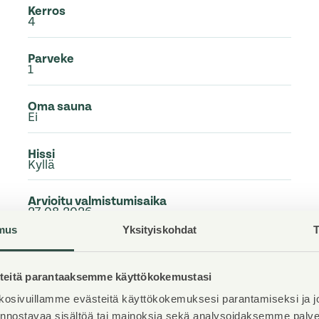
Kerros
4
Parveke
1
Oma sauna
Ei
Hissi
Kyllä
Arvioitu valmistumisaika
27.08.2026
mus
Yksityiskohdat
T
Kunto
Erinomainen
eitä parantaaksemme käyttökokemustasi
Lemmikit
osivuillamme evästeitä käyttökokemuksesi parantamiseksi ja j
Sallittu
iinnostavaa sisältöä tai mainoksia sekä analysoidaksemme pal