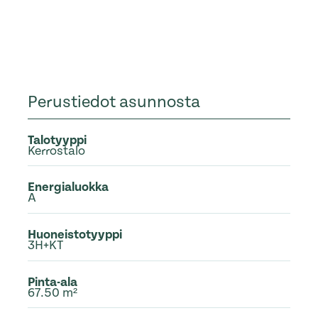
Perustiedot asunnosta
Talotyyppi
Kerrostalo
Energialuokka
A
Huoneistotyyppi
3H+KT
Pinta-ala
67.50 m²