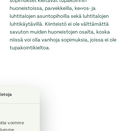
sopimukset kieltävät tupakoinnin
huoneistoissa, parvekkeilla, kerros- ja
luhtitalojen asuntopihoilla sekä luhtitalojen
luhtikäytävillä. Kiinteistö ei ole välttämättä
savuton muiden huoneistojen osalta, koska
niissä voi olla vanhoja sopimuksia, joissa ei ole
tupakointikieltoa.
ietoja
otta voimme
velumme