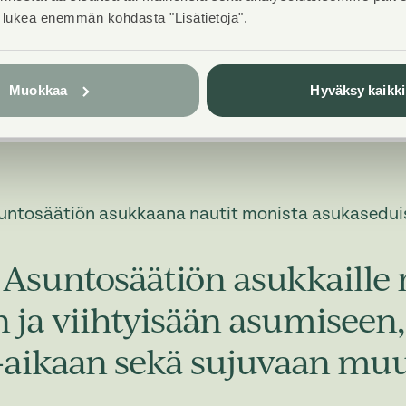
t lukea enemmän kohdasta "Lisätietoja".
Muokkaa
Hyväksy kaikki
untosäätiön asukkaana nautit monista asukasedui
Asuntosäätiön asukkaille 
in ja viihtyisään asumisee
-aikaan sekä sujuvaan muu