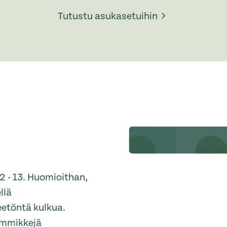
Tutustu asukasetuihin
2 - 13. Huomioithan,
llä
eetöntä kulkua.
emmikkejä