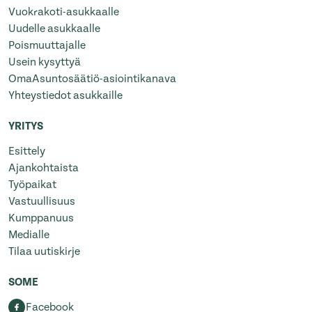
Vuokrakoti-asukkaalle
Uudelle asukkaalle
Poismuuttajalle
Usein kysyttyä
OmaAsuntosäätiö-asiointikanava
Yhteystiedot asukkaille
YRITYS
Esittely
Ajankohtaista
Työpaikat
Vastuullisuus
Kumppanuus
Medialle
Tilaa uutiskirje
SOME
Facebook