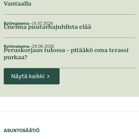
Vantaalla
Kotimaisema
—
14.07.2026
Unelma puutarhajuhlista elää
Kotimaisema
—
29.06.2026
Peruskorjaus tulossa – pitääkö oma terassi
purkaa?
Näytä kaikki
ASUNTOSÄÄTIÖ