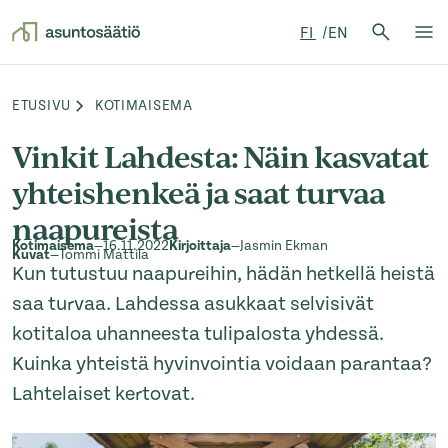
Hae:
FI
EN
Hae
Su
Siirry sisältöön
ETUSIVU
KOTIMAISEMA
Browse:
Vinkit Lahdesta: Näin kasvatat
yhteishenkeä ja saat turvaa
naapureista
Kotimaisema
—
16.11.2022
Kirjoittaja
—
Jasmin Ekman
Kuvat
—
Tommi Mattila
Kun tutustuu naapureihin, hädän hetkellä heistä
saa turvaa. Lahdessa asukkaat selvisivät
kotitaloa uhanneesta tulipalosta yhdessä.
Kuinka yhteistä hyvinvointia voidaan parantaa?
Lahtelaiset kertovat.