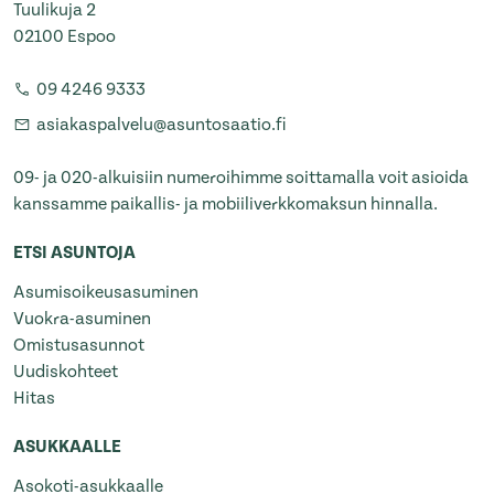
Tuulikuja 2
02100 Espoo
09 4246 9333
asiakaspalvelu@asuntosaatio.fi
09- ja 020-alkuisiin numeroihimme soittamalla voit asioida
kanssamme paikallis- ja mobiiliverkkomaksun hinnalla.
ETSI ASUNTOJA
Asumisoikeusasuminen
Vuokra-asuminen
Omistusasunnot
Uudiskohteet
Hitas
ASUKKAALLE
Asokoti-asukkaalle