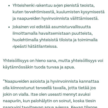
Yhteishenki rakentuu arjen pienistä teoista,
kuten tervehtimisestä, kuulumisten kysymisestä
ja naapureiden hyvinvoinnista välittämisestä.
Jokainen voi edistää asumisturvallisuutta
ilmoittamalla havaitsemistaan puutteista,
huolehtimalla yhteisistä tiloista ja toimimalla
ripeästi hätätilanteissa.
Yhteisöllisyys on hieno sana, mutta yhteisöllisyys voi
käytännössäkin tuoda turvaa ja apua.
”Naapureiden asioista ja hyvinvoinnista kannattaa
olla kiinnostunut terveellä tavalla, jotta tietää jos
jokin on vialla. Itse olen useasti mennyt avuksi
naapuriin, kun palohälytin on soinut, koska tiesin
naapurini tarvitsevan apua arjessa. Kerran tilanne