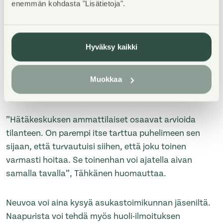
enemmän kohdasta "Lisätietoja".
kompastua tai liukastua”, Lumme kertoo.
Uskalla soittaa hätänumeroon
Hyväksy kaikki
Sairaanhoitajana työskentelevä Tähkänen kannustaa
Muokkaa
soittamaan matalalla kynnyksellä hätänumeroon.
”Hätäkeskuksen ammattilaiset osaavat arvioida
tilanteen. On parempi itse tarttua puhelimeen sen
sijaan, että turvautuisi siihen, että joku toinen
varmasti hoitaa. Se toinenhan voi ajatella aivan
samalla tavalla”, Tähkänen huomauttaa.
Neuvoa voi aina kysyä asukastoimikunnan jäseniltä.
Naapurista voi tehdä myös huoli-ilmoituksen