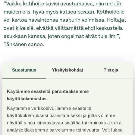
”Vaikka kotihoito kävisi avustamassa, niin meidän
muiden olisi hyvä myös katsoa perään. Kotihoidolle
voi kertoa havaintonsa naapurin voinnissa. Hoitajat
ovat kiireisiä, eivätkä välttämättä ehdi keskustella
asukkaan kanssa, joten ongelmat eivät tule ilmi”,
Tähkänen sanoo.
Ilmoita palvelunumeroon
Suostumus
Yksityiskohdat
Tietoja
Onnettomuuksien riski pienenee, kun jokainen
Käytämme evästeitä parantaaksemme
noudattaa sääntöjä ja kantaa vastuuta.
käyttökokemustasi
Käytämme verkkosivuillamme evästeitä
”Asuntosäätiön
palvelunumeroon
kannattaa aina
käyttökokemuksesi parantamiseksi ja jotta voimme
ilmoittaa, jos huomaa jonkin olevan rempallaan.
näyttää sinua kiinnostavaa sisältöä tai mainoksia sekä
Jokainen voi myös huolehtia, että rapun ovet ovat
analysoidaksemme palvelumme toimivuutta. Voit lukea
lukossa ja katsoa, ettei siellä ole mitään mihin