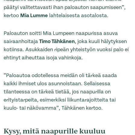
päätyi valitettavasti ihan paloauton saapumiseen”,
kertoo
Mia Lumme
lahtelaisesta asotalosta.
Paloauton soitti Mia Lumpeen naapurissa asuva
sairaanhoitaja
Timo Tähkänen
, joka kuuli hälytyksen
kotiinsa. Asukkaiden ripeän yhteistyön vuoksi palo ei
ehtinyt aiheuttaa isoja vahinkoja.
”Paloautoa odotellessa meidän oli tärkeä saada
kaikki ihmiset ulos asunnoistaan. Sellaisessa
tilanteessa on tärkeä tietää, jos naapurilla on
erityistarpeita, esimerkiksi liikuntarajoitteita tai
kuulo- tai näkövamma”, Tähkänen kertoo.
Kysy, mitä naapurille kuuluu