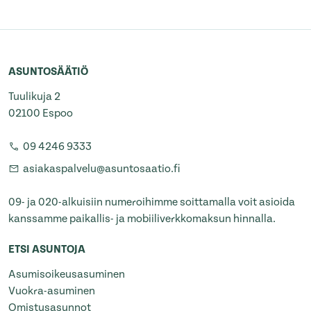
ASUNTOSÄÄTIÖ
Tuulikuja 2
02100 Espoo
09 4246 9333
asiakaspalvelu@asuntosaatio.fi
09- ja 020-alkuisiin numeroihimme soittamalla voit asioida
kanssamme paikallis- ja mobiiliverkkomaksun hinnalla.
ETSI ASUNTOJA
Asumisoikeusasuminen
Vuokra-asuminen
Omistusasunnot