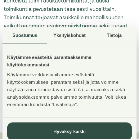
kohteista toimii asukastoimikunta, ja uusia
toimikuntia perustetaan tasaisesti vuosittain.
Toimikunnat tarjoavat asukkaille mahdollisuuden
vaikuttaa omaan asuinympäristöönsä sekä tuovat
esiin arjen tarpeita ja kehittämisideoita suoraan
Suostumus
Yksityiskohdat
Tietoja
Asuntosäätiön suuntaan.
Käytämme evästeitä parantaaksemme
Vuoden asukastoimikunta -tunnustuksen tavoitteena
käyttökokemustasi
on tehdä näkyväksi asukastoimikuntien arvokasta
Käytämme verkkosivuillamme evästeitä
työtä. Asuntosäätiö jakaa tunnustuksen jatkossa
käyttökokemuksesi parantamiseksi ja jotta voimme
vuosittain.
näyttää sinua kiinnostavaa sisältöä tai mainoksia sekä
analysoidaksemme palvelumme toimivuutta. Voit lukea
enemmän kohdasta "Lisätietoja".
Yhteystiedot medialle
Hyväksy kaikki