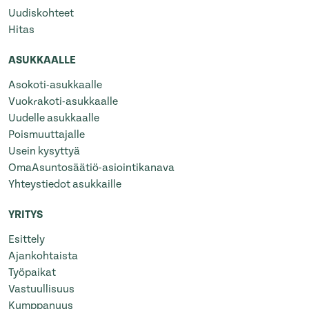
Uudiskohteet
Hitas
ASUKKAALLE
Asokoti-asukkaalle
Vuokrakoti-asukkaalle
Uudelle asukkaalle
Poismuuttajalle
Usein kysyttyä
OmaAsuntosäätiö-asiointikanava
Yhteystiedot asukkaille
YRITYS
Esittely
Ajankohtaista
Työpaikat
Vastuullisuus
Kumppanuus