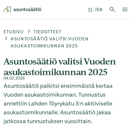
Hae:
FI
EN
Hae
Su
Siirry sisältöön
ETUSIVU
TIEDOTTEET
ASUNTOSÄÄTIÖ VALITSI VUODEN
ASUKASTOIMIKUNNAN 2025
Asuntosäätiö valitsi Vuoden
asukastoimikunnan 2025
04.02.2026
Asuntosäätiö palkitsi ensimmäistä kertaa
Vuoden asukastoimikunnan. Tunnustus
annettiin Lahden Töyrykatu 3:n aktiiviselle
asukastoimikunnalle. Asuntosäätiö jakaa
jatkossa tunnustuksen vuosittain.