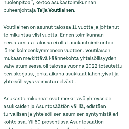
huolenpitoa”, kertoo asukastoimikunnan
puheenjohtaja
Taija Voutilainen
.
Voutilainen on asunut talossa 11 vuotta ja johtanut
toimikuntaa viisi vuotta. Ennen toimikunnan
perustamista talossa ei ollut asukastoimikuntaa
lähes kolmeenkymmeneen vuoteen. Voutilaisen
mukaan merkittävä käännekohta yhteisöllisyyden
vahvistumisessa oli talossa vuonna 2022 toteutettu
peruskorjaus, jonka aikana asukkaat lähentyivät ja
yhteisöllisyys voimistui selvästi.
Asukastoimikunnat ovat merkittävä yhteysside
asukkaiden ja Asuntosäätiön välillä, edistäen
turvallisen ja yhteisöllisen asumisen syntymistä eri
kohteissa. Yli 60 prosentissa Asuntosäätiön