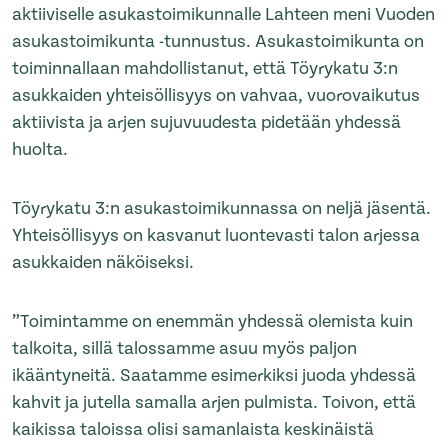
aktiiviselle asukastoimikunnalle Lahteen meni Vuoden
asukastoimikunta -tunnustus. Asukastoimikunta on
toiminnallaan mahdollistanut, että Töyrykatu 3:n
asukkaiden yhteisöllisyys on vahvaa, vuorovaikutus
aktiivista ja arjen sujuvuudesta pidetään yhdessä
huolta.
Töyrykatu 3:n asukastoimikunnassa on neljä jäsentä.
Yhteisöllisyys on kasvanut luontevasti talon arjessa
asukkaiden näköiseksi.
”Toimintamme on enemmän yhdessä olemista kuin
talkoita, sillä talossamme asuu myös paljon
ikääntyneitä. Saatamme esimerkiksi juoda yhdessä
kahvit ja jutella samalla arjen pulmista. Toivon, että
kaikissa taloissa olisi samanlaista keskinäistä