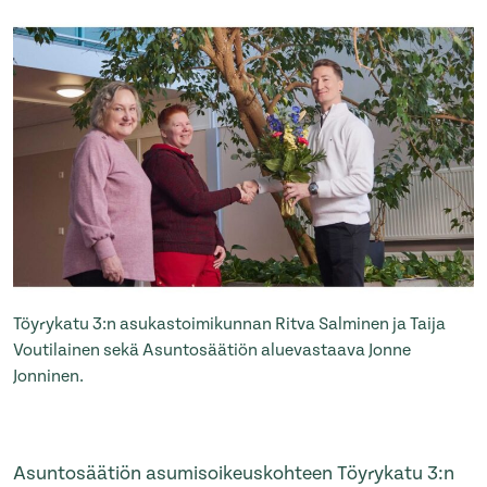
Töyrykatu 3:n asukastoimikunnan Ritva Salminen ja Taija
Voutilainen sekä Asuntosäätiön aluevastaava Jonne
Jonninen.
Asuntosäätiön asumisoikeuskohteen Töyrykatu 3:n