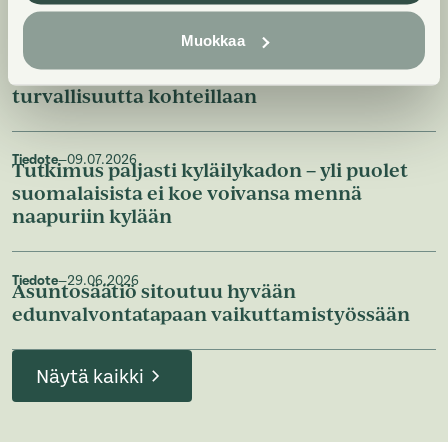
Lisää luettavaa
Muokkaa
Tiedote
—
09.07.2026
Asuntosäätiö on selvittänyt parvekkeiden
turvallisuutta kohteillaan
Tiedote
—
09.07.2026
Tutkimus paljasti kyläilykadon – yli puolet
suomalaisista ei koe voivansa mennä
naapuriin kylään
Tiedote
—
29.06.2026
Asuntosäätiö sitoutuu hyvään
edunvalvontatapaan vaikuttamistyössään
Näytä kaikki