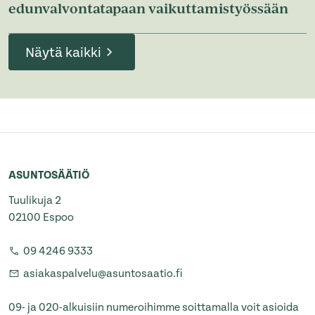
edunvalvontatapaan vaikuttamistyössään
Näytä kaikki
ASUNTOSÄÄTIÖ
Tuulikuja 2
02100 Espoo
09 4246 9333
asiakaspalvelu@asuntosaatio.fi
09- ja 020-alkuisiin numeroihimme soittamalla voit asioida