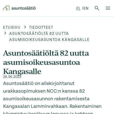
Hae:
FI
EN
Hae
Su
Siirry sisältöön
ETUSIVU
TIEDOTTEET
ASUNTOSÄÄTIÖLTÄ 82 UUTTA
ASUMISOIKEUSASUNTOA KANGASALLE
Asuntosäätiöltä 82 uutta
asumisoikeusasuntoa
Kangasalle
26.06.2023
Asuntosäätiö on allekirjoittanut
urakkasopimuksen NCC:n kanssa 82
asumisoikeusasunnon rakentamisesta
Kangasalan Lamminrahkaan. Rakentaminen