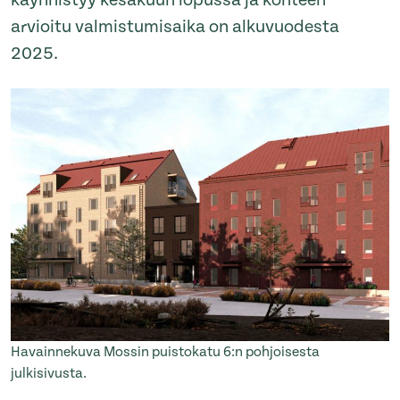
käynnistyy kesäkuun lopussa ja kohteen
arvioitu valmistumisaika on alkuvuodesta
2025.
Havainnekuva Mossin puistokatu 6:n pohjoisesta
julkisivusta.