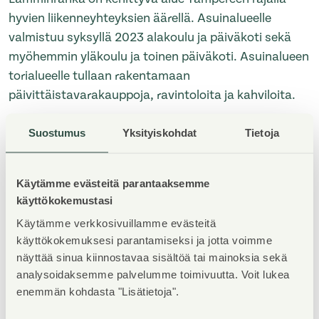
hyvien liikenneyhteyksien äärellä. Asuinalueelle
valmistuu syksyllä 2023 alakoulu ja päiväkoti sekä
myöhemmin yläkoulu ja toinen päiväkoti. Asuinalueen
torialueelle tullaan rakentamaan
päivittäistavarakauppoja, ravintoloita ja kahviloita.
Suostumus
Yksityiskohdat
Tietoja
Hankkeen urakoitsijana toimii NCC Suomi Oy ja
suunnittelusta on vastannut Arkkitehtitoimisto Noan
Oy.
Käytämme evästeitä parantaaksemme
käyttökokemustasi
Asuntojen haku Asuntosäätiön verkkosivujen kautta:
Käytämme verkkosivuillamme evästeitä
www.asuntosaatio.fi
käyttökokemuksesi parantamiseksi ja jotta voimme
näyttää sinua kiinnostavaa sisältöä tai mainoksia sekä
analysoidaksemme palvelumme toimivuutta. Voit lukea
Asuntosäätiön kaikki uudiskohteet »
enemmän kohdasta "Lisätietoja".