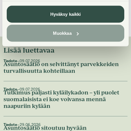
Yhteystiedot medialle
Hyväksy kaikki
Muokkaa
Lisää luettavaa
Tiedote
—
09.07.2026
Asuntosäätiö on selvittänyt parvekkeiden
turvallisuutta kohteillaan
Tiedote
—
09.07.2026
Tutkimus paljasti kyläilykadon – yli puolet
suomalaisista ei koe voivansa mennä
naapuriin kylään
Tiedote
—
29.06.2026
Asuntosäätiö sitoutuu hyvään