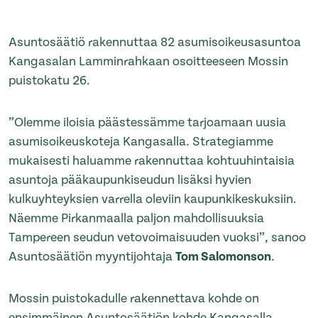
Asuntosäätiö rakennuttaa 82 asumisoikeusasuntoa
Kangasalan Lamminrahkaan osoitteeseen Mossin
puistokatu 26.
”Olemme iloisia päästessämme tarjoamaan uusia
asumisoikeuskoteja Kangasalla. Strategiamme
mukaisesti haluamme rakennuttaa kohtuuhintaisia
asuntoja pääkaupunkiseudun lisäksi hyvien
kulkuyhteyksien varrella oleviin kaupunkikeskuksiin.
Näemme Pirkanmaalla paljon mahdollisuuksia
Tampereen seudun vetovoimaisuuden vuoksi”, sanoo
Asuntosäätiön myyntijohtaja
Tom Salomonson
.
Mossin puistokadulle rakennettava kohde on
ensimmäinen Asuntosäätiön kohde Kangasalla.