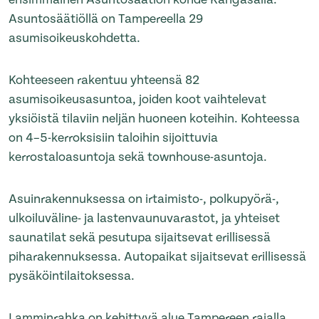
Asuntosäätiöllä on Tampereella 29
asumisoikeuskohdetta.
Kohteeseen rakentuu yhteensä 82
asumisoikeusasuntoa, joiden koot vaihtelevat
yksiöistä tilaviin neljän huoneen koteihin. Kohteessa
on 4–5-kerroksisiin taloihin sijoittuvia
kerrostaloasuntoja sekä townhouse-asuntoja.
Asuinrakennuksessa on irtaimisto-, polkupyörä-,
ulkoiluväline- ja lastenvaunuvarastot, ja yhteiset
saunatilat sekä pesutupa sijaitsevat erillisessä
piharakennuksessa. Autopaikat sijaitsevat erillisessä
pysäköintilaitoksessa.
Lamminrahka on kehittyvä alue Tampereen rajalla