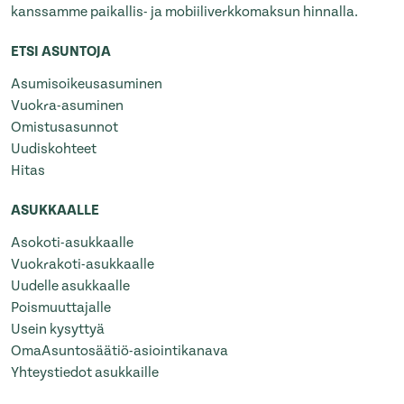
kanssamme paikallis- ja mobiiliverkkomaksun hinnalla.
ETSI ASUNTOJA
Asumisoikeusasuminen
Vuokra-asuminen
Omistusasunnot
Uudiskohteet
Hitas
ASUKKAALLE
Asokoti-asukkaalle
Vuokrakoti-asukkaalle
Uudelle asukkaalle
Poismuuttajalle
Usein kysyttyä
OmaAsuntosäätiö-asiointikanava
Yhteystiedot asukkaille