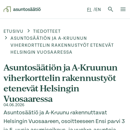
Hae:
FI
EN
Hae
Su
Siirry sisältöön
ETUSIVU
TIEDOTTEET
ASUNTOSÄÄTIÖN JA A-KRUUNUN
VIHERKORTTELIN RAKENNUSTYÖT ETENEVÄT
HELSINGIN VUOSAARESSA
Asuntosäätiön ja A-Kruunun
viherkorttelin rakennustyöt
etenevät Helsingin
Vuosaaressa
04.06.2026
Asuntosäätiö ja A-Kruunu rakennuttavat
Helsingin Vuosaareen, osoitteeseen Ensi parvi 3