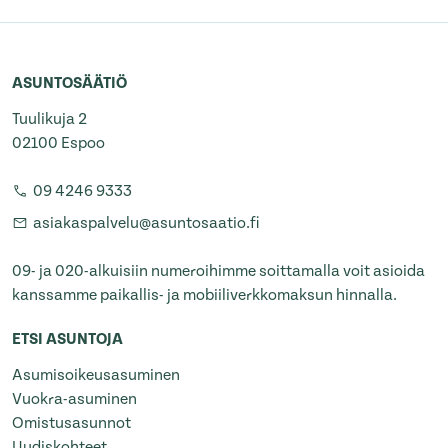
ASUNTOSÄÄTIÖ
Tuulikuja 2
02100 Espoo
09 4246 9333
asiakaspalvelu@asuntosaatio.fi
09- ja 020-alkuisiin numeroihimme soittamalla voit asioida
kanssamme paikallis- ja mobiiliverkkomaksun hinnalla.
ETSI ASUNTOJA
Asumisoikeusasuminen
Vuokra-asuminen
Omistusasunnot
Uudiskohteet