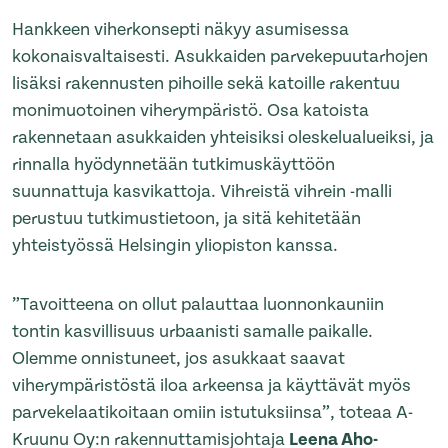
Hankkeen viherkonsepti näkyy asumisessa
kokonaisvaltaisesti. Asukkaiden parvekepuutarhojen
lisäksi rakennusten pihoille sekä katoille rakentuu
monimuotoinen viherympäristö. Osa katoista
rakennetaan asukkaiden yhteisiksi oleskelualueiksi, ja
rinnalla hyödynnetään tutkimuskäyttöön
suunnattuja kasvikattoja. Vihreistä vihrein -malli
perustuu tutkimustietoon, ja sitä kehitetään
yhteistyössä Helsingin yliopiston kanssa.
”Tavoitteena on ollut palauttaa luonnonkauniin
tontin kasvillisuus urbaanisti samalle paikalle.
Olemme onnistuneet, jos asukkaat saavat
viherympäristöstä iloa arkeensa ja käyttävät myös
parvekelaatikoitaan omiin istutuksiinsa”, toteaa A-
Kruunu Oy:n rakennuttamisjohtaja
Leena Aho-