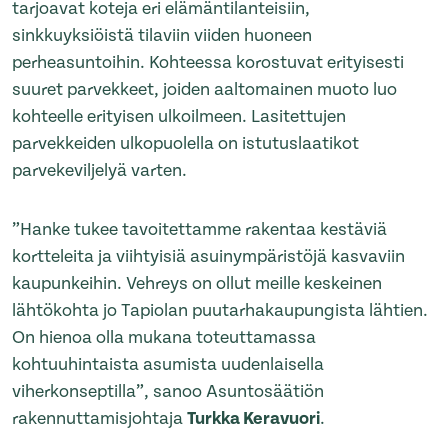
tarjoavat koteja eri elämäntilanteisiin,
sinkkuyksiöistä tilaviin viiden huoneen
perheasuntoihin. Kohteessa korostuvat erityisesti
suuret parvekkeet, joiden aaltomainen muoto luo
kohteelle erityisen ulkoilmeen. Lasitettujen
parvekkeiden ulkopuolella on istutuslaatikot
parvekeviljelyä varten.
”Hanke tukee tavoitettamme rakentaa kestäviä
kortteleita ja viihtyisiä asuinympäristöjä kasvaviin
kaupunkeihin. Vehreys on ollut meille keskeinen
lähtökohta jo Tapiolan puutarhakaupungista lähtien.
On hienoa olla mukana toteuttamassa
kohtuuhintaista asumista uudenlaisella
viherkonseptilla”, sanoo Asuntosäätiön
rakennuttamisjohtaja
Turkka Keravuori
.