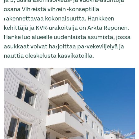
ja 5, uusia asumisoikeus- ja vuokra-asuntoja
osana Vihreistä vihrein -konseptilla
rakennettavaa kokonaisuutta. Hankkeen
kehittäjä ja KVR-urakoitsija on Arkta Reponen.
Hanke luo alueelle uudenlaista asumista, jossa
asukkaat voivat harjoittaa parvekeviljelyä ja
nauttia oleskelusta kasvikatoilla.