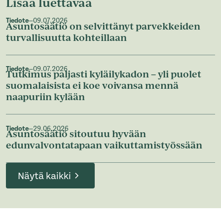
Lisää luettavaa
Tiedote
—
09.07.2026
Asuntosäätiö on selvittänyt parvekkeiden
turvallisuutta kohteillaan
Tiedote
—
09.07.2026
Tutkimus paljasti kyläilykadon – yli puolet
suomalaisista ei koe voivansa mennä
naapuriin kylään
Tiedote
—
29.06.2026
Asuntosäätiö sitoutuu hyvään
edunvalvontatapaan vaikuttamistyössään
Näytä kaikki