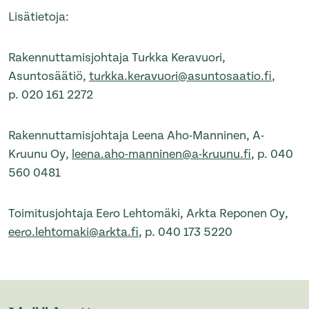
Lisätietoja:
Rakennuttamisjohtaja Turkka Keravuori,
Asuntosäätiö,
turkka.keravuori@asuntosaatio.fi
,
p. 020 161 2272
Rakennuttamisjohtaja Leena Aho-Manninen, A-
Kruunu Oy,
leena.aho-manninen@a-kruunu.fi
, p. 040
560 0481
Toimitusjohtaja Eero Lehtomäki, Arkta Reponen Oy,
eero.lehtomaki@arkta.fi
, p. 040 173 5220