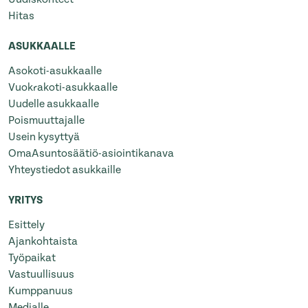
Hitas
ASUKKAALLE
Asokoti-asukkaalle
Vuokrakoti-asukkaalle
Uudelle asukkaalle
Poismuuttajalle
Usein kysyttyä
OmaAsuntosäätiö-asiointikanava
Yhteystiedot asukkaille
YRITYS
Esittely
Ajankohtaista
Työpaikat
Vastuullisuus
Kumppanuus
Medialle