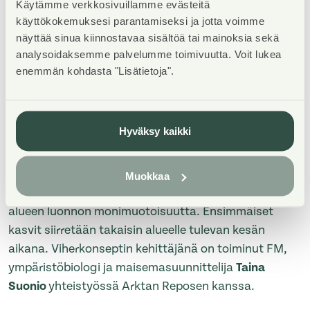
jossa ennakkosuunnittelun lisäksi projektinjohdon
Käytämme verkkosivuillamme evästeitä
rooli korostuu. Toimiva ja tiivis yhteistyö tilaajien,
käyttökokemuksesi parantamiseksi ja jotta voimme
näyttää sinua kiinnostavaa sisältöä tai mainoksia sekä
suunnittelijoiden ja urakoitsijoiden kanssa on
analysoidaksemme palvelumme toimivuutta. Voit lukea
mahdollistanut sen, että rakentaminen on edenneet
enemmän kohdasta "Lisätietoja".
jouhevasti ja aikataulussa”, toteaa Arkta Reponen
Oy:n toimitusjohtaja
Eero Lehtomäki
.
Hyväksy kaikki
Rakentamisessa hyödynnetään myös kasvisiirteitä,
jotka on otettu talteen tontilta ennen rakentamisen
aloitusta. Kasvillisuus palautetaan työmaan
Muokkaa
edetessä takaisin pihoille ja katoille, mikä tukee
alueen luonnon monimuotoisuutta. Ensimmäiset
kasvit siirretään takaisin alueelle tulevan kesän
aikana. Viherkonseptin kehittäjänä on toiminut FM,
ympäristöbiologi ja maisemasuunnittelija
Taina
Suonio
yhteistyössä Arktan Reposen kanssa.