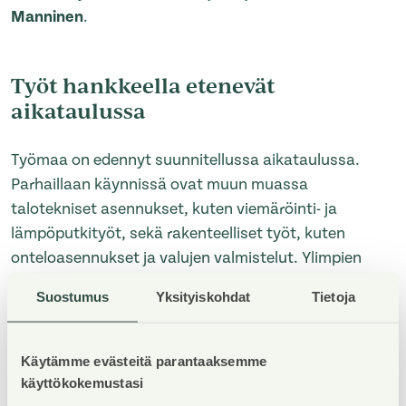
Manninen
.
Työt hankkeella etenevät
aikataulussa
Työmaa on edennyt suunnitellussa aikataulussa.
Parhaillaan käynnissä ovat muun muassa
talotekniset asennukset, kuten viemäröinti- ja
lämpöputkityöt, sekä rakenteelliset työt, kuten
onteloasennukset ja valujen valmistelut. Ylimpien
kerroksien asunnoissa asennetaan ikkunoita sekä
Suostumus
Yksityiskohdat
Tietoja
parvekeovia ja sisätiloissa käynnissä ovat tasoite- ja
väliseinätyöt.
Käytämme evästeitä parantaaksemme
käyttökokemustasi
”Kyseessä on uraauurtava viherrakentamishanke,