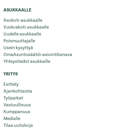
ASUKKAALLE
Asokoti-asukkaalle
Vuokrakoti-asukkaalle
Uudelle asukkaalle
Poismuuttajalle
Usein kysyttyä
OmaAsuntosäätiö-asiointikanava
Yhteystiedot asukkaille
YRITYS
Esittely
Ajankohtaista
Työpaikat
Vastuullisuus
Kumppanuus
Medialle
Tilaa uutiskirje