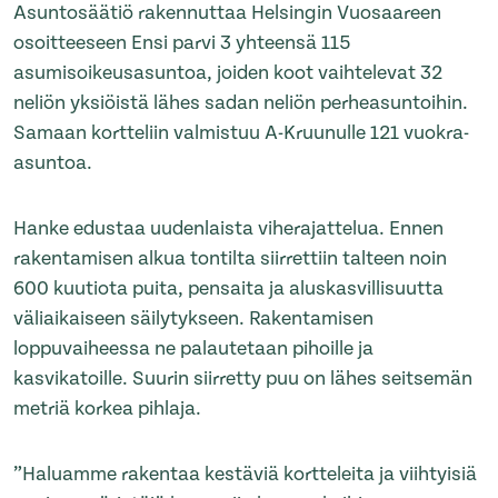
Asuntosäätiö rakennuttaa Helsingin Vuosaareen
osoitteeseen Ensi parvi 3 yhteensä 115
asumisoikeusasuntoa, joiden koot vaihtelevat 32
neliön yksiöistä lähes sadan neliön perheasuntoihin.
Samaan kortteliin valmistuu A-Kruunulle 121 vuokra-
asuntoa.
Hanke edustaa uudenlaista viherajattelua. Ennen
rakentamisen alkua tontilta siirrettiin talteen noin
600 kuutiota puita, pensaita ja aluskasvillisuutta
väliaikaiseen säilytykseen. Rakentamisen
loppuvaiheessa ne palautetaan pihoille ja
kasvikatoille. Suurin siirretty puu on lähes seitsemän
metriä korkea pihlaja.
”Haluamme rakentaa kestäviä kortteleita ja viihtyisiä