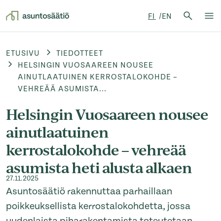
Hae:
FI
EN
Hae
Su
Siirry sisältöön
ETUSIVU
TIEDOTTEET
HELSINGIN VUOSAAREEN NOUSEE
AINUTLAATUINEN KERROSTALOKOHDE –
VEHREÄÄ ASUMISTA...
Helsingin Vuosaareen nousee
ainutlaatuinen
kerrostalokohde – vehreää
asumista heti alusta alkaen
27.11.2025
Asuntosäätiö rakennuttaa parhaillaan
poikkeuksellista kerrostalokohdetta, jossa