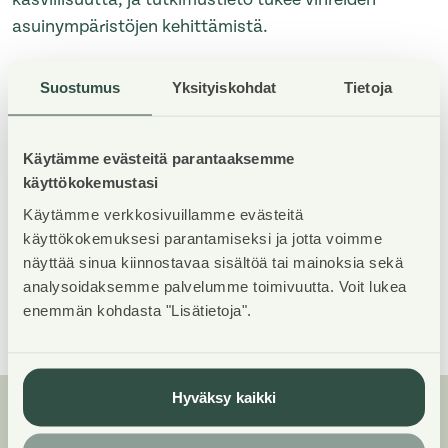
asuinympäristöjen kehittämistä.
Hankkeen kehittäjänä toimii Arkta Reponen,
Suostumus
Yksityiskohdat
Tietoja
ympäristöbiologi ja maisemasuunnittelija
Taina
Suonio
sekä arkkitehtitoimisto Arkworks Arkkitehdit.
Käytämme evästeitä parantaaksemme
käyttökokemustasi
Haku asumisoikeusasuntoihin on käynnissä 27.11.–
Käytämme verkkosivuillamme evästeitä
10.12.2025
Asuntosäätiön verkkopalvelussa
.
käyttökokemuksesi parantamiseksi ja jotta voimme
näyttää sinua kiinnostavaa sisältöä tai mainoksia sekä
analysoidaksemme palvelumme toimivuutta. Voit lukea
Yhteystiedot medialle
enemmän kohdasta "Lisätietoja".
Hyväksy kaikki
Lisää luettavaa