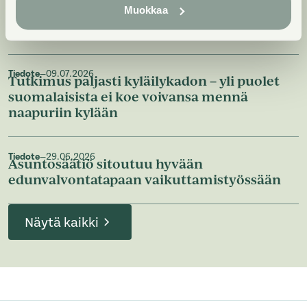
Tiedote
—
09.07.2026
Muokkaa
Asuntosäätiö on selvittänyt parvekkeiden
turvallisuutta kohteillaan
Tiedote
—
09.07.2026
Tutkimus paljasti kyläilykadon – yli puolet
suomalaisista ei koe voivansa mennä
naapuriin kylään
Tiedote
—
29.06.2026
Asuntosäätiö sitoutuu hyvään
edunvalvontatapaan vaikuttamistyössään
Näytä kaikki