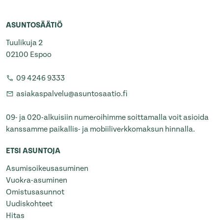
ASUNTOSÄÄTIÖ
Tuulikuja 2
02100 Espoo
09 4246 9333
asiakaspalvelu@asuntosaatio.fi
09- ja 020-alkuisiin numeroihimme soittamalla voit asioida
kanssamme paikallis- ja mobiiliverkkomaksun hinnalla.
ETSI ASUNTOJA
Asumisoikeusasuminen
Vuokra-asuminen
Omistusasunnot
Uudiskohteet
Hitas