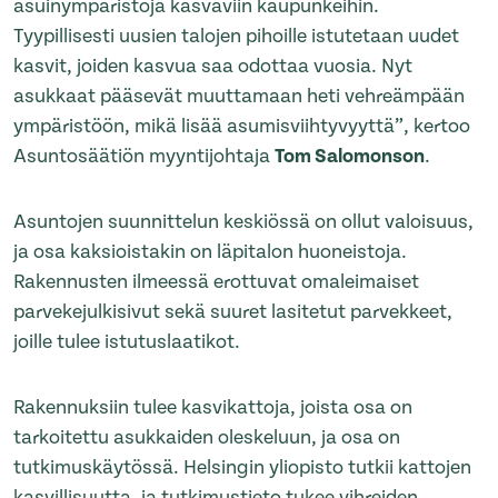
asuinympäristöjä kasvaviin kaupunkeihin.
Tyypillisesti uusien talojen pihoille istutetaan uudet
kasvit, joiden kasvua saa odottaa vuosia. Nyt
asukkaat pääsevät muuttamaan heti vehreämpään
ympäristöön, mikä lisää asumisviihtyvyyttä”, kertoo
Asuntosäätiön myyntijohtaja
Tom Salomonson
.
Asuntojen suunnittelun keskiössä on ollut valoisuus,
ja osa kaksioistakin on läpitalon huoneistoja.
Rakennusten ilmeessä erottuvat omaleimaiset
parvekejulkisivut sekä suuret lasitetut parvekkeet,
joille tulee istutuslaatikot.
Rakennuksiin tulee kasvikattoja, joista osa on
tarkoitettu asukkaiden oleskeluun, ja osa on
tutkimuskäytössä. Helsingin yliopisto tutkii kattojen
kasvillisuutta, ja tutkimustieto tukee vihreiden