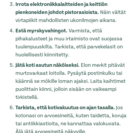
Irrota elektroniikkalaitteiden ja keittiön
pienkoneiden johdot pistorasioista.
Näin vältät
virtapiikit mahdollisten ukonilmojen aikana.
Estä myrskyvahingot.
Varmista, että
pihakalusteet ja muu irtaimisto ovat suojassa
tuulenpuuskilta. Tarkista, että parvekelasit on
huolellisesti kiinnitetty.
Jätä koti asutun näköiseksi.
Elon merkit pitävät
murtovarkaat loitolla. Pysäytä postinkulku tai
käännä se mökille loman ajaksi. Laita kaihtimet
puolittain kiinni, jolloin sisään on vaikeampi
tirkistellä.
Tarkista, että kotivakuutus on ajan tasalla.
Jos
kotonasi on arvoesineitä, kuten taidetta, koruja
tai antiikkiastioita, ne kannattaa valokuvata.
Älä jätä arvoesineitä näkyville.