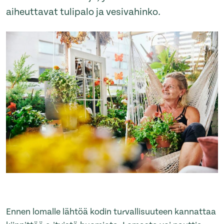
aiheuttavat tulipalo ja vesivahinko.
Ennen lomalle lähtöä kodin turvallisuuteen kannattaa