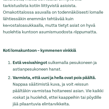
tarkistuslista kotiin liittyvistä asioista.
Omakotitalossa asuvalla on todennäköisesti lomalle
lähtiessäkin enemmän tehtävää kuin
kerrostaloasukkaalla, mutta tietyt asiat on hyvä
huolehtia kuntoon asumismuodosta riippumatta.
Koti lomakuntoon – kymmenen vinkkiä
Estä vesivahingot
sulkemalla pesukoneen ja
astianpesukoneen hanat.
Varmista, että uuni ja hella ovat pois päältä.
Nappaa säätimistä kuva, ja voit reissun
päältäkin varmistaa hoitaneesi asian. Vie kaikki
roskat ja huolehdi, ettei kaappeihin tai pöydille
jää pilaantuvia elintarvikkeita.