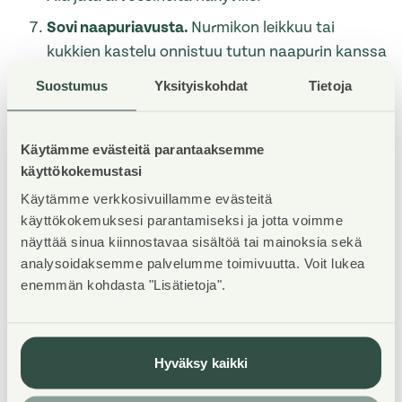
Sovi naapuriavusta.
Nurmikon leikkuu tai
kukkien kastelu onnistuu tutun naapurin kanssa
vuoroapuna tai sitä voi tarjota kesätyönä
Suostumus
Yksityiskohdat
Tietoja
nuorelle. Pidä vuorostasi silmällä naapurin kotia.
Pyydä ystävää tekemään välitarkastus.
Pitkän
Käytämme evästeitä parantaaksemme
poissaolon aikana on hyvä käydä laskemassa
käyttökokemustasi
vettä viemäreihin, tarkistaa posti ja varmistaa
Käytämme verkkosivuillamme evästeitä
muutenkin, että kotona on kaikki kunnossa.
käyttökokemuksesi parantamiseksi ja jotta voimme
Anna vara-avain
suoraan luotetulle läheisellesi
näyttää sinua kiinnostavaa sisältöä tai mainoksia sekä
turvaan sen sijaan, että kätkisit sen ulko-oven
analysoidaksemme palvelumme toimivuutta. Voit lukea
läheisyyteen – varkaat tietävät kaikki
enemmän kohdasta "Lisätietoja".
piilopaikat.
Lukitse kaikki ovet ja ikkunat.
Hyväksy kaikki
***