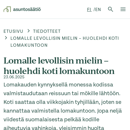
Hae:
FI
EN
Hae
Su
Siirry sisältöön
ETUSIVU
TIEDOTTEET
LOMALLE LEVOLLISIN MIELIN – HUOLEHDI KOTI
LOMAKUNTOON
Lomalle levollisin mielin –
huolehdi koti lomakuntoon
23.06.2025
Lomakauden kynnyksellä monessa kodissa
valmistaudutaan reissuun tai mökille lähtöön.
Koti saattaa olla viikkojakin tyhjillään, joten se
kannattaa valmistella lomakuntoon. Jopa neljä
viidestä suomalaisesta pelkää kodille
aiheutuvia vahinkoja, yleisimmin huolta