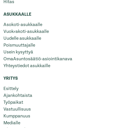
Hitas
ASUKKAALLE
Asokoti-asukkaalle
Vuokrakoti-asukkaalle
Uudelle asukkaalle
Poismuuttajalle
Usein kysyttyä
OmaAsuntosäätiö-asiointikanava
Yhteystiedot asukkaille
YRITYS
Esittely
Ajankohtaista
Työpaikat
Vastuullisuus
Kumppanuus
Medialle