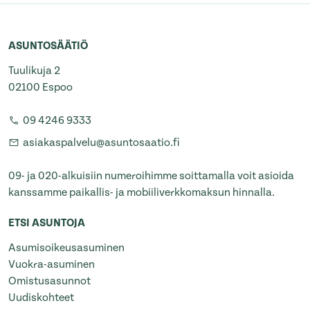
ASUNTOSÄÄTIÖ
Tuulikuja 2
02100 Espoo
09 4246 9333
asiakaspalvelu@asuntosaatio.fi
09- ja 020-alkuisiin numeroihimme soittamalla voit asioida
kanssamme paikallis- ja mobiiliverkkomaksun hinnalla.
ETSI ASUNTOJA
Asumisoikeusasuminen
Vuokra-asuminen
Omistusasunnot
Uudiskohteet