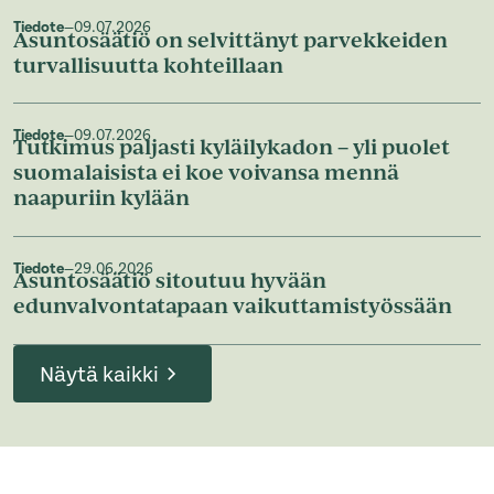
Tiedote
—
09.07.2026
Asuntosäätiö on selvittänyt parvekkeiden
turvallisuutta kohteillaan
Tiedote
—
09.07.2026
Tutkimus paljasti kyläilykadon – yli puolet
suomalaisista ei koe voivansa mennä
naapuriin kylään
Tiedote
—
29.06.2026
Asuntosäätiö sitoutuu hyvään
edunvalvontatapaan vaikuttamistyössään
Näytä kaikki