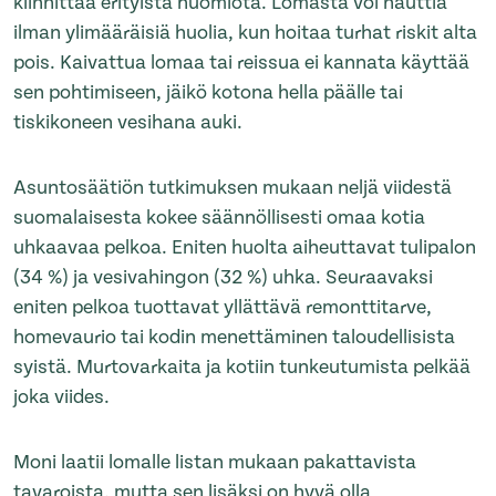
kiinnittää erityistä huomiota. Lomasta voi nauttia
ilman ylimääräisiä huolia, kun hoitaa turhat riskit alta
pois. Kaivattua lomaa tai reissua ei kannata käyttää
sen pohtimiseen, jäikö kotona hella päälle tai
tiskikoneen vesihana auki.
Asuntosäätiön tutkimuksen mukaan neljä viidestä
suomalaisesta kokee säännöllisesti omaa kotia
uhkaavaa pelkoa. Eniten huolta aiheuttavat tulipalon
(34 %) ja vesivahingon (32 %) uhka. Seuraavaksi
eniten pelkoa tuottavat yllättävä remonttitarve,
homevaurio tai kodin menettäminen taloudellisista
syistä. Murtovarkaita ja kotiin tunkeutumista pelkää
joka viides.
Moni laatii lomalle listan mukaan pakattavista
tavaroista, mutta sen lisäksi on hyvä olla