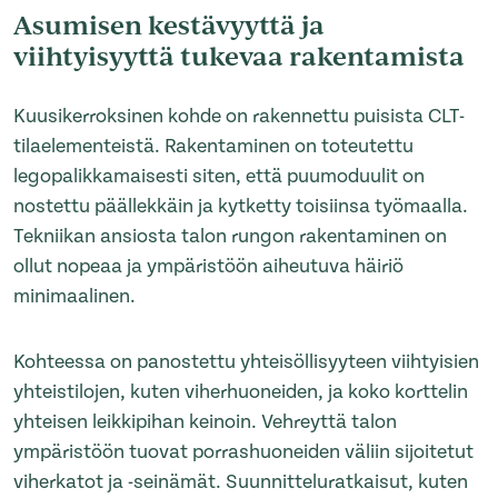
Asumisen kestävyyttä ja
viihtyisyyttä tukevaa rakentamista
Kuusikerroksinen kohde on rakennettu puisista CLT-
tilaelementeistä. Rakentaminen on toteutettu
legopalikkamaisesti siten, että puumoduulit on
nostettu päällekkäin ja kytketty toisiinsa työmaalla.
Tekniikan ansiosta talon rungon rakentaminen on
ollut nopeaa ja ympäristöön aiheutuva häiriö
minimaalinen.
Kohteessa on panostettu yhteisöllisyyteen viihtyisien
yhteistilojen, kuten viherhuoneiden, ja koko korttelin
yhteisen leikkipihan keinoin. Vehreyttä talon
ympäristöön tuovat porrashuoneiden väliin sijoitetut
viherkatot ja -seinämät. Suunnitteluratkaisut, kuten