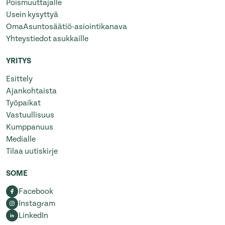
Poismuuttajalle
Usein kysyttyä
OmaAsuntosäätiö-asiointikanava
Yhteystiedot asukkaille
YRITYS
Esittely
Ajankohtaista
Työpaikat
Vastuullisuus
Kumppanuus
Medialle
Tilaa uutiskirje
SOME
Facebook
Instagram
LinkedIn