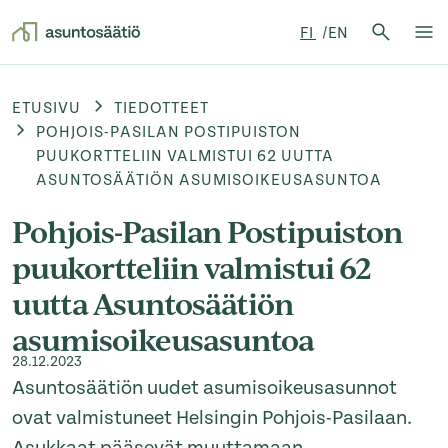
Hae:
FI
EN
Hae
Su
Siirry sisältöön
ETUSIVU
TIEDOTTEET
POHJOIS-PASILAN POSTIPUISTON
PUUKORTTELIIN VALMISTUI 62 UUTTA
ASUNTOSÄÄTIÖN ASUMISOIKEUSASUNTOA
Pohjois-Pasilan Postipuiston
puukortteliin valmistui 62
uutta Asuntosäätiön
asumisoikeusasuntoa
28.12.2023
Asuntosäätiön uudet asumisoikeusasunnot
ovat valmistuneet Helsingin Pohjois-Pasilaan.