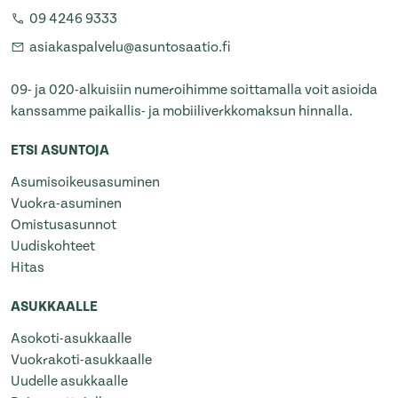
09 4246 9333
asiakaspalvelu@asuntosaatio.fi
09- ja 020-alkuisiin numeroihimme soittamalla voit asioida
kanssamme paikallis- ja mobiiliverkkomaksun hinnalla.
ETSI ASUNTOJA
Asumisoikeusasuminen
Vuokra-asuminen
Omistusasunnot
Uudiskohteet
Hitas
ASUKKAALLE
Asokoti-asukkaalle
Vuokrakoti-asukkaalle
Uudelle asukkaalle