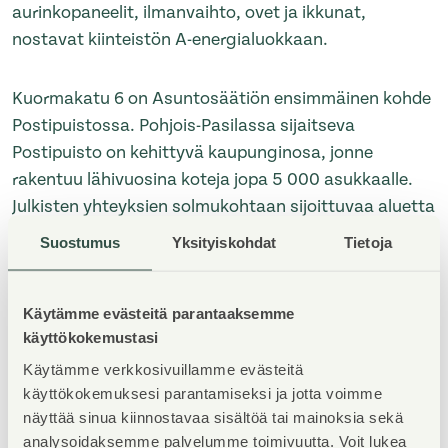
aurinkopaneelit, ilmanvaihto, ovet ja ikkunat,
nostavat kiinteistön A-energialuokkaan.
Kuormakatu 6 on Asuntosäätiön ensimmäinen kohde
Postipuistossa. Pohjois-Pasilassa sijaitseva
Postipuisto on kehittyvä kaupunginosa, jonne
rakentuu lähivuosina koteja jopa 5 000 asukkaalle.
Julkisten yhteyksien solmukohtaan sijoittuvaa aluetta
monipuolistavat lähivuosina rakentamisen myötä
Suostumus
Yksityiskohdat
Tietoja
laajenevat kevyen liikenteen reitit, kohteen lähellä
kulkeva Raide-jokeri sekä Postipuistoon suunniteltu
raitiotievaraus.
Käytämme evästeitä parantaaksemme
käyttökokemustasi
Käytämme verkkosivuillamme evästeitä
Kohteen rakentajana on toiminut JVR-Rakenne Oy, ja
käyttökokemuksesi parantamiseksi ja jotta voimme
suunnittelusta on vastannut työyhteenliittymä KUMP
näyttää sinua kiinnostavaa sisältöä tai mainoksia sekä
Arkkitehdit Oy, Arkkitehtitoimisto A-Konsultit Oy ja
analysoidaksemme palvelumme toimivuutta. Voit lukea