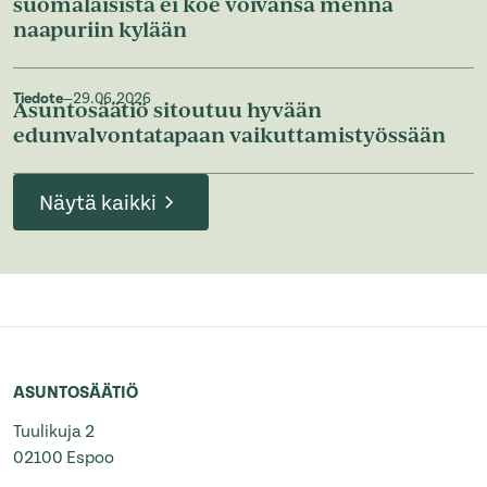
suomalaisista ei koe voivansa mennä
naapuriin kylään
Tiedote
—
29.06.2026
Asuntosäätiö sitoutuu hyvään
edunvalvontatapaan vaikuttamistyössään
Näytä kaikki
ASUNTOSÄÄTIÖ
Tuulikuja 2
02100 Espoo