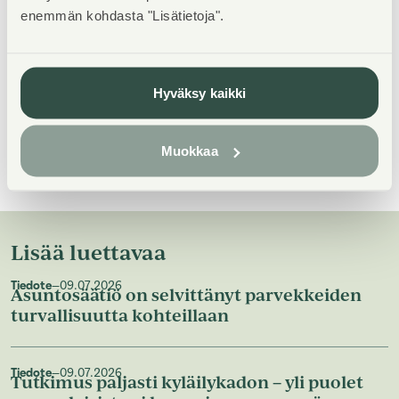
Arkkitehtuuri- ja muotoilutoimisto Talli Oy. Korttelin
enemmän kohdasta "Lisätietoja".
suunnitelma voitti Helsingin kaupungin järjestämän
Asuntoreformi-arkkitehtikilpailun, jonka tavoitteena
oli tutkia urbaanin puurakentamisen mahdollisuuksia.
Hyväksy kaikki
Yhteystiedot medialle
Muokkaa
Lisää luettavaa
Tiedote
—
09.07.2026
Asuntosäätiö on selvittänyt parvekkeiden
turvallisuutta kohteillaan
Tiedote
—
09.07.2026
Tutkimus paljasti kyläilykadon – yli puolet