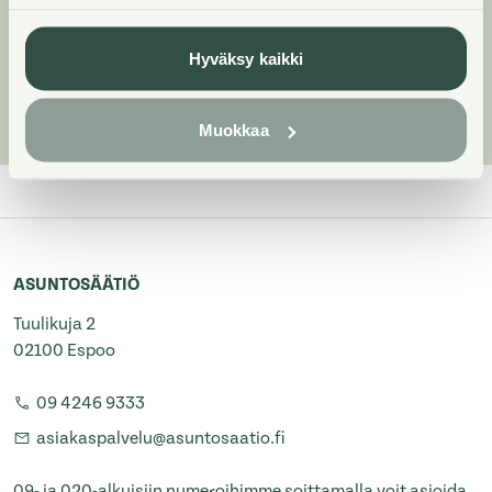
edunvalvontatapaan vaikuttamistyössään
Hyväksy kaikki
Näytä kaikki
Muokkaa
ASUNTOSÄÄTIÖ
Tuulikuja 2
02100 Espoo
09 4246 9333
asiakaspalvelu@asuntosaatio.fi
09- ja 020-alkuisiin numeroihimme soittamalla voit asioida