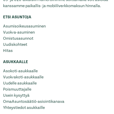
kanssamme paikallis- ja mobiiliverkkomaksun hinnalla.
ETSI ASUNTOJA
Asumisoikeusasuminen
Vuokra-asuminen
Omistusasunnot
Uudiskohteet
Hitas
ASUKKAALLE
Asokoti-asukkaalle
Vuokrakoti-asukkaalle
Uudelle asukkaalle
Poismuuttajalle
Usein kysyttyä
OmaAsuntosäätiö-asiointikanava
Yhteystiedot asukkaille