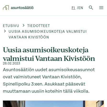
Hae:
FI
EN
Hae
Su
Siirry sisältöön
ETUSIVU
TIEDOTTEET
UUSIA ASUMISOIKEUSKOTEJA VALMISTUI
VANTAAN KIVISTÖÖN
Uusia asumisoikeuskoteja
valmistui Vantaan Kivistöön
28.02.2023
Asuntosäätiön uudet asumisoikeusasunnot
ovat valmistuneet Vantaan Kivistöön,
Spinellipolku 3:een. Asukkaat pääsevät
muuttamaan uusiin koteihin tällä viikolla.