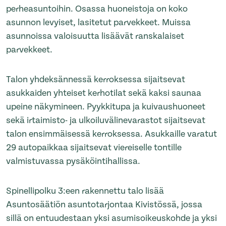
perheasuntoihin. Osassa huoneistoja on koko
asunnon levyiset, lasitetut parvekkeet. Muissa
asunnoissa valoisuutta lisäävät ranskalaiset
parvekkeet.
Talon yhdeksännessä kerroksessa sijaitsevat
asukkaiden yhteiset kerhotilat sekä kaksi saunaa
upeine näkymineen. Pyykkitupa ja kuivaushuoneet
sekä irtaimisto- ja ulkoiluvälinevarastot sijaitsevat
talon ensimmäisessä kerroksessa. Asukkaille varatut
29 autopaikkaa sijaitsevat viereiselle tontille
valmistuvassa pysäköintihallissa.
Spinellipolku 3:een rakennettu talo lisää
Asuntosäätiön asuntotarjontaa Kivistössä, jossa
sillä on entuudestaan yksi asumisoikeuskohde ja yksi