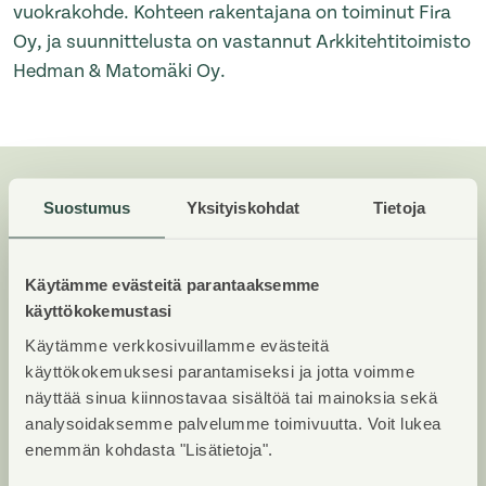
vuokrakohde. Kohteen rakentajana on toiminut Fira
Oy, ja suunnittelusta on vastannut Arkkitehtitoimisto
Hedman & Matomäki Oy.
Lisää luettavaa
Suostumus
Yksityiskohdat
Tietoja
Tiedote
—
09.07.2026
Asuntosäätiö on selvittänyt parvekkeiden
turvallisuutta kohteillaan
Käytämme evästeitä parantaaksemme
käyttökokemustasi
Tiedote
—
09.07.2026
Käytämme verkkosivuillamme evästeitä
Tutkimus paljasti kyläilykadon – yli puolet
käyttökokemuksesi parantamiseksi ja jotta voimme
suomalaisista ei koe voivansa mennä
näyttää sinua kiinnostavaa sisältöä tai mainoksia sekä
naapuriin kylään
analysoidaksemme palvelumme toimivuutta. Voit lukea
enemmän kohdasta "Lisätietoja".
Tiedote
—
29.06.2026
Asuntosäätiö sitoutuu hyvään