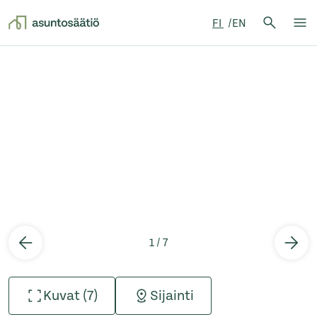
Hae:
FI
EN
Hae
Su
Siirry sisältöön
1 / 7
Kuvat (7)
Sijainti