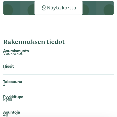
Näytä kartta
Rakennuksen tiedot
Asumismuoto
Vuokrakoti
Hissit
1
Talosauna
1
Pyykkitupa
Kyllä
Asuntoja
48