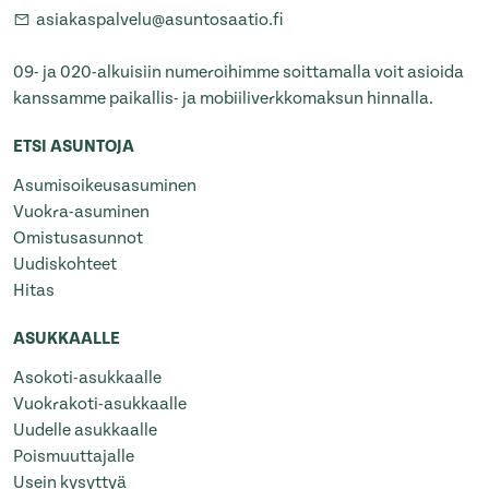
asiakaspalvelu@asuntosaatio.fi
09- ja 020-alkuisiin numeroihimme soittamalla voit asioida
kanssamme paikallis- ja mobiiliverkkomaksun hinnalla.
ETSI ASUNTOJA
Asumisoikeusasuminen
Vuokra-asuminen
Omistusasunnot
Uudiskohteet
Hitas
ASUKKAALLE
Asokoti-asukkaalle
Vuokrakoti-asukkaalle
Uudelle asukkaalle
Poismuuttajalle
Usein kysyttyä