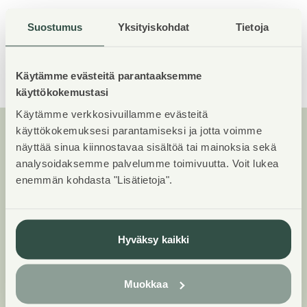
Suostumus
Yksityiskohdat
Tietoja
Asuinrakennuksia
1
Näytä kaikki
Käytämme evästeitä parantaaksemme
käyttökokemustasi
Käytämme verkkosivuillamme evästeitä
käyttökokemuksesi parantamiseksi ja jotta voimme
näyttää sinua kiinnostavaa sisältöä tai mainoksia sekä
Huoneistot ja pohjakuvat:
analysoidaksemme palvelumme toimivuutta. Voit lukea
Huvilinnanmäki 2, Kerrostalo
enemmän kohdasta "Lisätietoja".
2
Yksiöt
33 - 38 m
Näytä
Hyväksy kaikki
2
Muokkaa
Kaksiot
37 - 56.5 m
Näytä