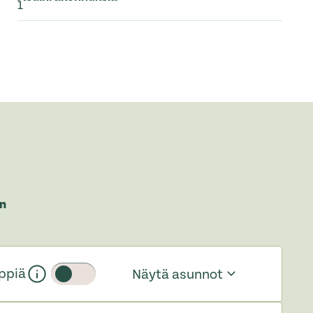
1
n
ppiä
Näytä asunnot
Liukupainike