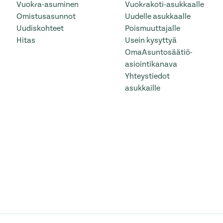
Vuokra-asuminen
Vuokrakoti-asukkaalle
Omistusasunnot
Uudelle asukkaalle
Uudiskohteet
Poismuuttajalle
Hitas
Usein kysyttyä
OmaAsuntosäätiö-
asiointikanava
Yhteystiedot
asukkaille