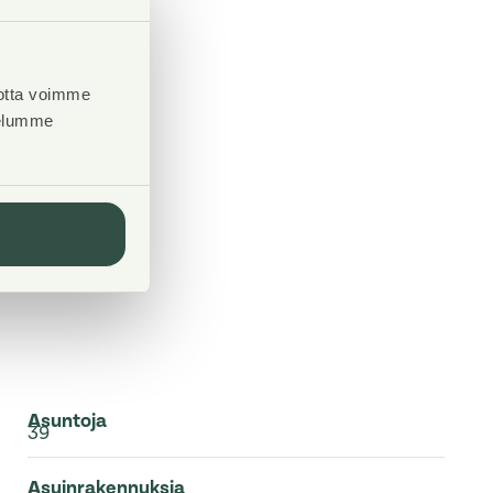
otta voimme
velumme
Asuntoja
39
Asuinrakennuksia