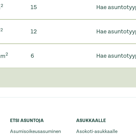
2
15
Hae asuntotyy
m
2
12
Hae asuntotyy
m
2
6
Hae asuntotyy
5 m
ETSI ASUNTOJA
ASUKKAALLE
Asumisoikeusasuminen
Asokoti-asukkaalle