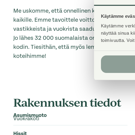
Me uskomme, että onnellinen koti ja laaduka
Käytämme eväst
kaikille. Emme tavoittele voittoa, vaan käytä
Käytämme verkk
vastikkeista ja vuokrista saadut tulot toimi
näyttää sinua k
Jo lähes 32 000 suomalaista on valinnut Asu
toimivuutta. Voi
kodin. Tiesithän, että myös lemmikit ovat terve
koteihimme!
Rakennuksen tiedot
Asumismuoto
Vuokrakoti
Hissit