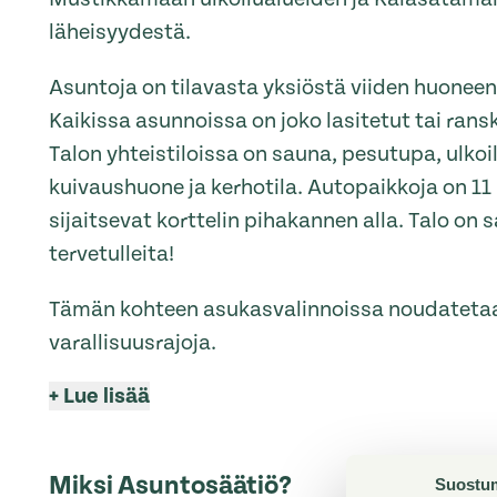
läheisyydestä.
Asuntoja on tilavasta yksiöstä viiden huonee
Kaikissa asunnoissa on joko lasitetut tai rans
Talon yhteistiloissa on sauna, pesutupa, ulkoi
kuivaushuone ja kerhotila. Autopaikkoja on 11
sijaitsevat korttelin pihakannen alla. Talo on
tervetulleita!
Tämän kohteen asukasvalinnoissa noudatetaan
varallisuusrajoja.
+
Lue lisää
Miksi Asuntosäätiö?
Suostu