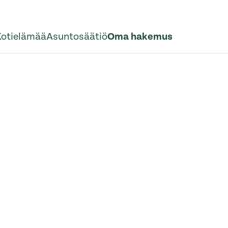
Kotielämää
Asuntosäätiö
Oma hakemus