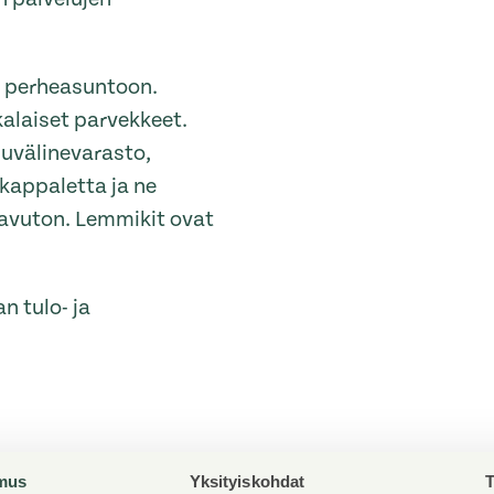
n perheasuntoon.
kalaiset parvekkeet.
luvälinevarasto,
 kappaletta ja ne
 savuton. Lemmikit ovat
 tulo- ja
mus
Yksityiskohdat
T