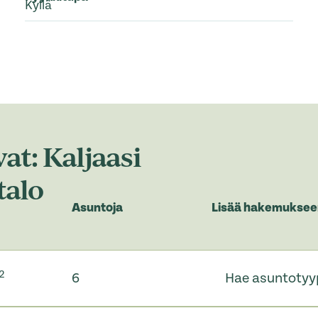
Kyllä
at: Kaljaasi
talo
Asuntoja
Lisää hakemuksee
2
6
Hae asuntotyy