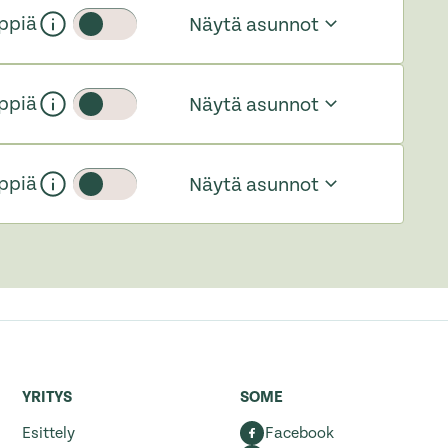
ppiä
Näytä asunnot
Liukupainike
ppiä
Näytä asunnot
Liukupainike
ppiä
Näytä asunnot
Liukupainike
YRITYS
SOME
Esittely
Facebook