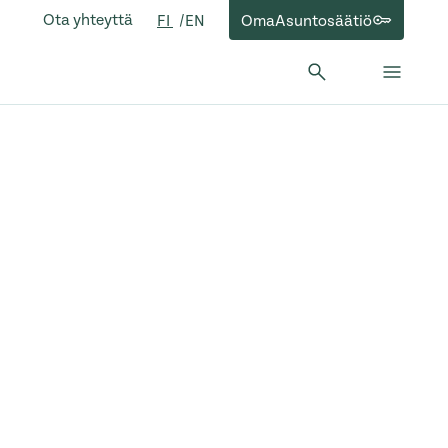
Ota yhteyttä
OmaAsuntosäätiö
FI
EN
Hae:
Hae
Sulje 