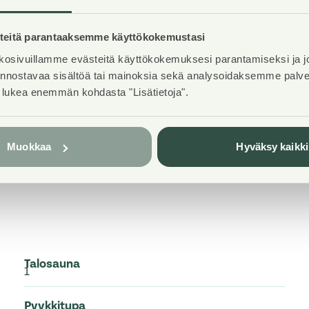
s asuminen kuuluvat
eitä parantaaksemme käyttökokemustasi
mme kaikki
osivuillamme evästeitä käyttökokemuksesi parantamiseksi ja j
ntamme kehittämiseen.
iinnostavaa sisältöä tai mainoksia sekä analysoidaksemme pal
ntosäätiön tarjoaman
t lukea enemmän kohdasta "Lisätietoja".
tulleita kaikkiin
Muokkaa
Hyväksy kaikki
Talosauna
1
Pyykkitupa