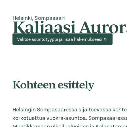
Helsinki, Sompasaari
Kaljaasi Auror
Valitse asuntotyyppi ja lisää hakemukseesi
Kohteen esittely
Helsingin Sompasaaressa sijaitsevassa kohte
korkotuettua vuokra-asuntoa. Sompasaaressa
Mustikkamaan ulkoilualueiden ja Kalasataman