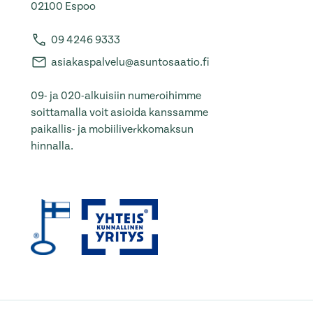
02100 Espoo
09 4246 9333
asiakaspalvelu@asuntosaatio.fi
09- ja 020-alkuisiin numeroihimme
soittamalla voit asioida kanssamme
paikallis- ja mobiiliverkkomaksun
hinnalla.