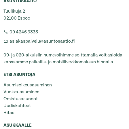
ASUNTOSÄÄTIÖ
Tuulikuja 2
02100 Espoo
09 4246 9333
asiakaspalvelu@asuntosaatio.fi
09- ja 020-alkuisiin numeroihimme soittamalla voit asioida
kanssamme paikallis- ja mobiiliverkkomaksun hinnalla.
ETSI ASUNTOJA
Asumisoikeusasuminen
Vuokra-asuminen
Omistusasunnot
Uudiskohteet
Hitas
ASUKKAALLE