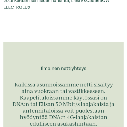
2016
Keraamisen lieden hankinta, Liesi EKC55565OW
ELECTROLUX
Ilmainen nettiyhteys
Kaikissa asunnoissamme netti sisältyy
aina vuokraan tai vastikkeeseen.
Kaapelitaloissamme käytössäsi on
DNA:n tai Elisan 50 Mbit/s laajakaista ja
antennitaloissa voit puolestaan
hyödyntää DNA:n 4G-laajakaistan
edulliseen asukashintaan.