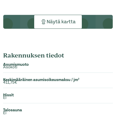
Näytä kartta
Rakennuksen tiedot
Asumismuoto
Asokoti
Keskimääräinen asumisoikeusmaksu / jm²
411,75€
Hissit
Ei
Talosauna
Ei