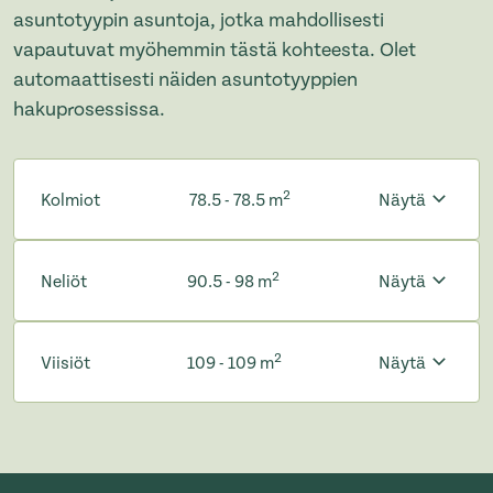
asuntotyypin asuntoja, jotka mahdollisesti
vapautuvat myöhemmin tästä kohteesta. Olet
automaattisesti näiden asuntotyyppien
hakuprosessissa.
2
Kolmiot
78.5 - 78.5 m
Näytä
2
Neliöt
90.5 - 98 m
Näytä
2
Viisiöt
109 - 109 m
Näytä