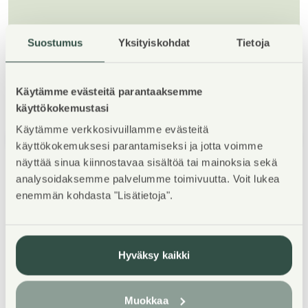
Lue lisää ilmaisesta nettiyhteydestä
Suostumus
Yksityiskohdat
Tietoja
Käytämme evästeitä parantaaksemme
käyttökokemustasi
Käytämme verkkosivuillamme evästeitä
1
/
5
käyttökokemuksesi parantamiseksi ja jotta voimme
näyttää sinua kiinnostavaa sisältöä tai mainoksia sekä
analysoidaksemme palvelumme toimivuutta. Voit lukea
enemmän kohdasta "Lisätietoja".
Kohteen esittely
Hyväksy kaikki
Espoon Muuralassa kaksitasoisia rivitaloasuntoja
Muokkaa