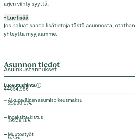
arjen viihtyisyyttä.
+
Lue lisää
Jos haluat saada lisätietoja tästä asunnosta, otathan
yhteyttä myyjäämme.
Asunnon tiedot
Asuinkustannukset
Luovutushinta
44864,98€
— Alkuperäinen asumisoikeusmaksu
25620,07€
— Indeksitarkistus
19238,18€
— Muutostyöt
6,73€