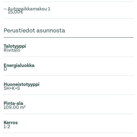
— Autopaikkamaksu 1
15,00€
Perustiedot asunnosta
Talotyyppi
Rivitalo
Energialuokka
D
Huoneistotyyppi
5H+K+S
Pinta-ala
109.00 m²
Kerros
1-2