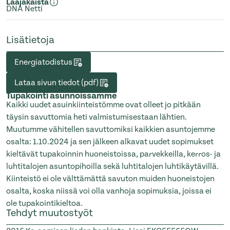
Laajakaista
DNA Netti
Lisätietoja
Energiatodistus
Lataa sivun tiedot (pdf)
Tupakointi asunnoissamme
Kaikki uudet asuinkiinteistömme ovat olleet jo pitkään
täysin savuttomia heti valmistumisestaan lähtien.
Muutumme vähitellen savuttomiksi kaikkien asuntojemme
osalta: 1.10.2024 ja sen jälkeen alkavat uudet sopimukset
kieltävät tupakoinnin huoneistoissa, parvekkeilla, kerros- ja
luhtitalojen asuntopihoilla sekä luhtitalojen luhtikäytävillä.
Kiinteistö ei ole välttämättä savuton muiden huoneistojen
osalta, koska niissä voi olla vanhoja sopimuksia, joissa ei
ole tupakointikieltoa.
Tehdyt muutostyöt