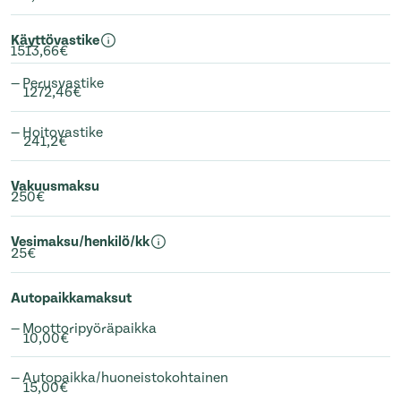
Käyttövastike
1513,66€
— Perusvastike
1272,46€
— Hoitovastike
241,2€
Vakuusmaksu
250€
Vesimaksu/henkilö/kk
25€
Autopaikkamaksut
— Moottoripyöräpaikka
10,00€
— Autopaikka/huoneistokohtainen
15,00€