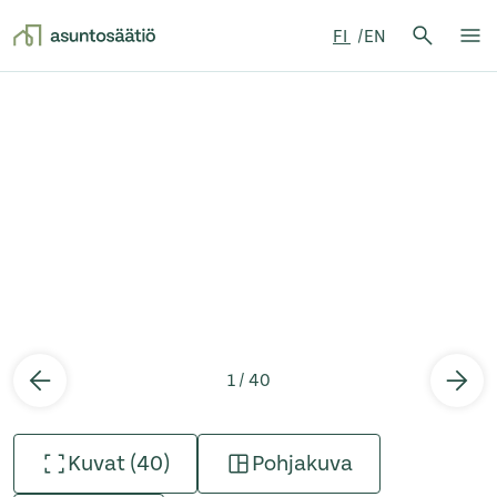
Hae:
FI
EN
Hae
Su
Siirry sisältöön
1 / 40
Kuvat (40)
Pohjakuva