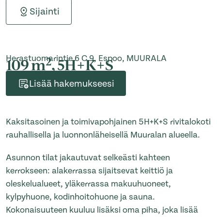
Sijainti
Herastuomarintie 6 C 9, Espoo, MUURALA
2
109 m
, 5H+K+S
Lisää hakemukseesi
Kaksitasoinen ja toimivapohjainen 5H+K+S rivitalokoti
rauhallisella ja luonnonläheisellä Muuralan alueella.
Asunnon tilat jakautuvat selkeästi kahteen
kerrokseen: alakerrassa sijaitsevat keittiö ja
oleskelualueet, yläkerrassa makuuhuoneet,
kylpyhuone, kodinhoitohuone ja sauna.
Kokonaisuuteen kuuluu lisäksi oma piha, joka lisää