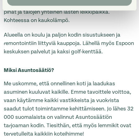
kolmioista 5h+k+s asuntoihin. Asunnoissa on omat
pihat ja talojen yhteinen lasten leikkipaikka.
Kohteessa on kaukolämpö.
Alueella on koulu ja paljon kodin sisustukseen ja
remontointiin liittyviä kauppoja. Lähellä myös Espoon
keskuksen palvelut ja kaksi golf-kenttää.
Miksi Asuntosäätiö?
Me uskomme, että onnellinen koti ja laadukas
asuminen kuuluvat kaikille. Emme tavoittele voittoa,
vaan käytämme kaikki vastikkeista ja vuokrista
saadut tulot toimintamme kehittämiseen. Jo lähes 32
000 suomalaista on valinnut Asuntosäätiön
tarjoaman kodin. Tiesithän, että myös lemmikit ovat
tervetulleita kaikkiin koteihimme!