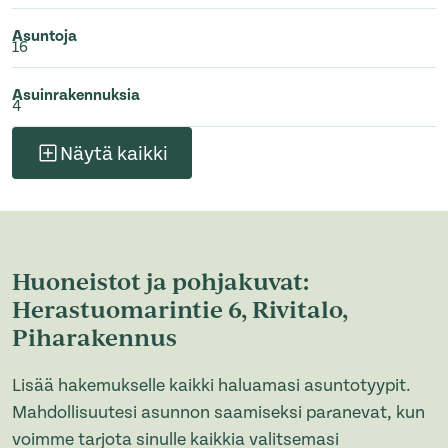
Asuntoja
16
Asuinrakennuksia
4
Näytä kaikki
Huoneistot ja pohjakuvat:
Herastuomarintie 6, Rivitalo,
Piharakennus
Lisää hakemukselle kaikki haluamasi asuntotyypit.
Mahdollisuutesi asunnon saamiseksi paranevat, kun
voimme tarjota sinulle kaikkia valitsemasi