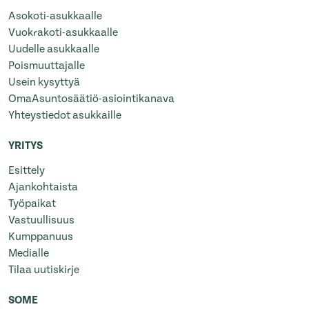
Asokoti-asukkaalle
Vuokrakoti-asukkaalle
Uudelle asukkaalle
Poismuuttajalle
Usein kysyttyä
OmaAsuntosäätiö-asiointikanava
Yhteystiedot asukkaille
YRITYS
Esittely
Ajankohtaista
Työpaikat
Vastuullisuus
Kumppanuus
Medialle
Tilaa uutiskirje
SOME