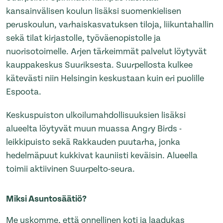
kansainvälisen koulun lisäksi suomenkielisen
peruskoulun, varhaiskasvatuksen tiloja, liikuntahallin
sekä tilat kirjastolle, työväenopistolle ja
nuorisotoimelle. Arjen tärkeimmät palvelut löytyvät
kauppakeskus Suuriksesta. Suurpellosta kulkee
kätevästi niin Helsingin keskustaan kuin eri puolille
Espoota.
Keskuspuiston ulkoilumahdollisuuksien lisäksi
alueelta löytyvät muun muassa Angry Birds -
leikkipuisto sekä Rakkauden puutarha, jonka
hedelmäpuut kukkivat kauniisti keväisin. Alueella
toimii aktiivinen Suurpelto-seura.
Miksi Asuntosäätiö?
Me uskomme, että onnellinen koti ja laadukas