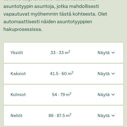
asuntotyypin asuntoja, jotka mahdollisesti
vapautuvat myöhemmin tästä kohteesta. Olet
automaattisesti näiden asuntotyyppien
hakuprosessissa.
2
Yksiöt
33 - 33 m
Näytä
2
Kaksiot
41.5 - 60 m
Näytä
2
Kolmiot
54 - 79 m
Näytä
2
Neliöt
86 - 87.5 m
Näytä