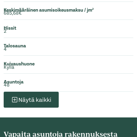
Keskimääräinen asumisoikeusmaksu / jm²
685,68€
Hissit
2
Talosauna
4
Kuivaushuone
Kyllä
Asuntoja
48
Näytä kaikki
Vapaita asuntoja rakennuksesta