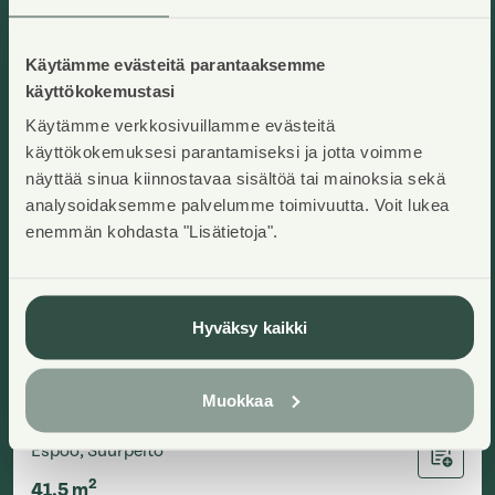
Heti vapaa
Käytämme evästeitä parantaaksemme
käyttökokemustasi
Käytämme verkkosivuillamme evästeitä
käyttökokemuksesi parantamiseksi ja jotta voimme
näyttää sinua kiinnostavaa sisältöä tai mainoksia sekä
analysoidaksemme palvelumme toimivuutta. Voit lukea
enemmän kohdasta "Lisätietoja".
Hyväksy kaikki
Muokkaa
Maakirjantie 2 E 115
Espoo, Suurpelto
Lisää ha
2
41,5
m