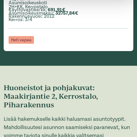
Asumisoikeuskoti
2H+KK
,
Kerrostalo
Käyttövastike/kk
:
691,91€
Asumisoikeusmaksu
:
32757,84€
Rakennusvuosi
:
2012
Kerros
:
3/4
Heti vapaa
Huoneistot ja pohjakuvat:
Maakirjantie 2, Kerrostalo,
Piharakennus
Lisää hakemukselle kaikki haluamasi asuntotyypit.
Mahdollisuutesi asunnon saamiseksi paranevat, kun
voimme tarjota sinulle kaikkia valitsemasi