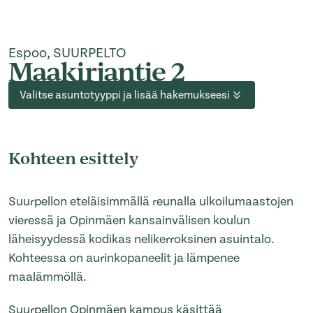
Espoo, SUURPELTO
Maakirjantie 2
Valitse asuntotyyppi ja lisää hakemukseesi
Kohteen esittely
Suurpellon eteläisimmällä reunalla ulkoilumaastojen
vieressä ja Opinmäen kansainvälisen koulun
läheisyydessä kodikas nelikerroksinen asuintalo.
Kohteessa on aurinkopaneelit ja lämpenee
maalämmöllä.
Suurpellon Opinmäen kampus käsittää