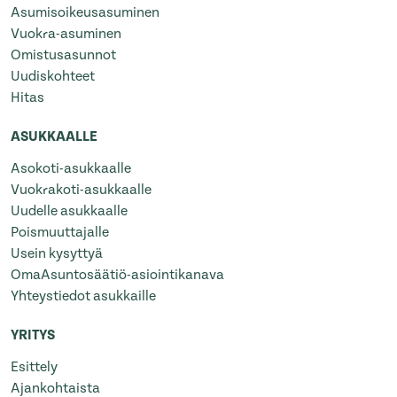
Asumisoikeusasuminen
Vuokra-asuminen
Omistusasunnot
Uudiskohteet
Hitas
ASUKKAALLE
Asokoti-asukkaalle
Vuokrakoti-asukkaalle
Uudelle asukkaalle
Poismuuttajalle
Usein kysyttyä
OmaAsuntosäätiö-asiointikanava
Yhteystiedot asukkaille
YRITYS
Esittely
Ajankohtaista