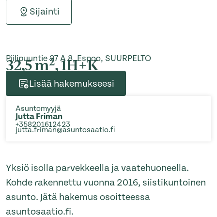
Sijainti
Piilipuuntie 27 A 8, Espoo, SUURPELTO
2
32,5 m
, 1H+K
Lisää hakemukseesi
Asuntomyyjä
Jutta Friman
+358201612423
jutta.friman@asuntosaatio.fi
Yksiö isolla parvekkeella ja vaatehuoneella.
Kohde rakennettu vuonna 2016, siistikuntoinen
asunto. Jätä hakemus osoitteessa
asuntosaatio.fi.