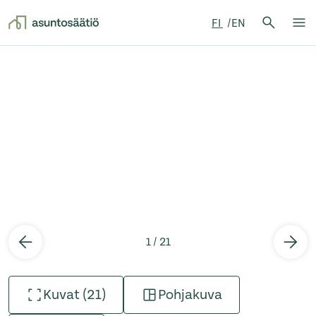
Hae:
FI
EN
Hae
Su
Siirry sisältöön
1 / 21
Kuvat (21)
Pohjakuva