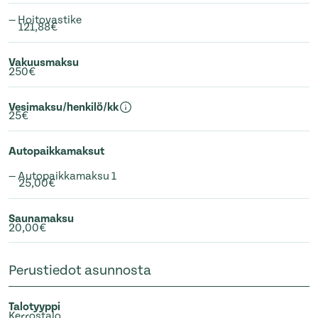
— Hoitovastike
121,88€
Vakuusmaksu
250€
Vesimaksu/henkilö/kk
25€
Autopaikkamaksut
— Autopaikkamaksu 1
25,00€
Saunamaksu
20,00€
Perustiedot asunnosta
Talotyyppi
Kerrostalo