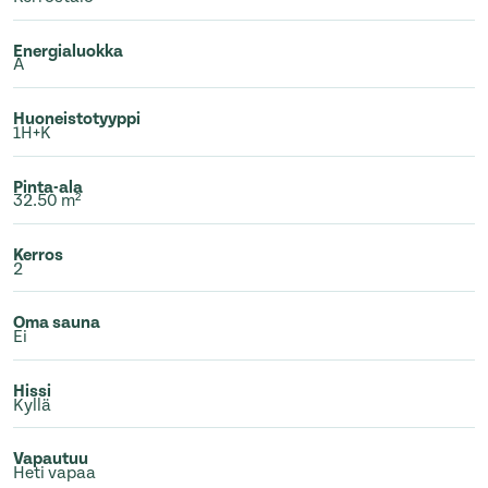
Energialuokka
A
Huoneistotyyppi
1H+K
Pinta-ala
32.50 m²
Kerros
2
Oma sauna
Ei
Hissi
Kyllä
Vapautuu
Heti vapaa