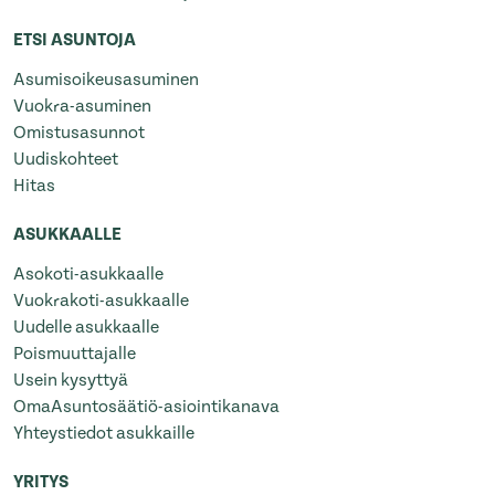
ETSI ASUNTOJA
Asumisoikeusasuminen
Vuokra-asuminen
Omistusasunnot
Uudiskohteet
Hitas
ASUKKAALLE
Asokoti-asukkaalle
Vuokrakoti-asukkaalle
Uudelle asukkaalle
Poismuuttajalle
Usein kysyttyä
OmaAsuntosäätiö-asiointikanava
Yhteystiedot asukkaille
YRITYS