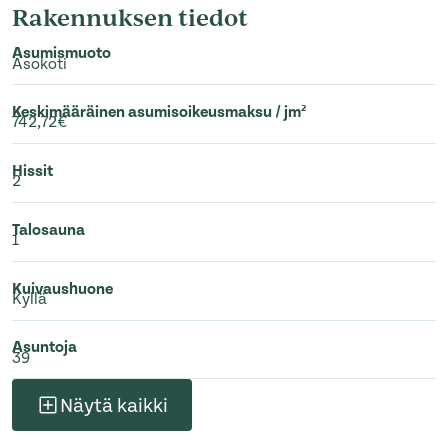
Rakennuksen tiedot
Asumismuoto
Asokoti
Keskimääräinen asumisoikeusmaksu / jm²
742,72€
Hissit
2
Talosauna
1
Kuivaushuone
Kyllä
Asuntoja
39
Näytä kaikki