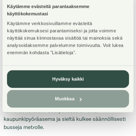
Kohteen esittely
Käytämme evästeitä parantaaksemme
käyttökokemustasi
Kaukolämmöllä lämpenevä kahden kerrostalon
Käytämme verkkosivuillamme evästeitä
muodostama kohde Suurpellossa. Talossa on eri
käyttökokemuksesi parantamiseksi ja jotta voimme
näyttää sinua kiinnostavaa sisältöä tai mainoksia sekä
kokoisia asuntoja yksiöistä kaksioihin ja kolmioihin.
analysoidaksemme palvelumme toimivuutta. Voit lukea
Kohteessa on talosauna.
enemmän kohdasta "Lisätietoja".
Lähellä toimii sekä kansainvälinen että suomalainen
koulu. Arjen tärkeimmät palvelut löytyvät
kauppakeskus Suuriksesta. Keskuspuiston
Hyväksy kaikki
ulkoilumahdollisuuksien lisäksi alueelta löytyvät
muun muassa Angry Birds -leikkipuisto sekä
Muokkaa
Rakkauden puutarha, jossa mm. kirsikkapuut
kukkivat keväisin. Suurpellossa on oma
kaupunkipyöräasema ja sieltä kulkee säännöllisesti
busseja metrolle.