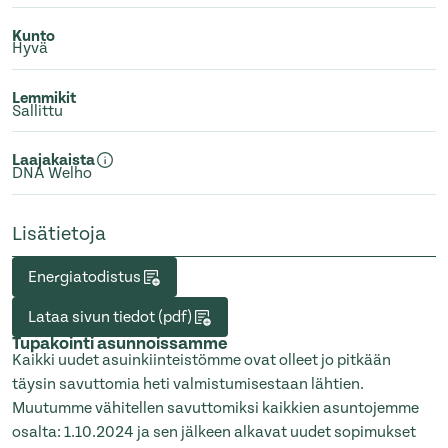
Kunto
Hyvä
Lemmikit
Sallittu
Laajakaista
DNA Welho
Lisätietoja
Energiatodistus
Lataa sivun tiedot (pdf)
Tupakointi asunnoissamme
Kaikki uudet asuinkiinteistömme ovat olleet jo pitkään
täysin savuttomia heti valmistumisestaan lähtien.
Muutumme vähitellen savuttomiksi kaikkien asuntojemme
osalta: 1.10.2024 ja sen jälkeen alkavat uudet sopimukset