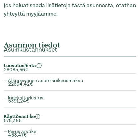
Jos haluat saada lisätietoja tästä asunnosta, otathan
yhteyttä myyjäämme.
Asunnon tiedot
Asuinkustannukset
Luovutushinta
28085,66€
— Alkuperäinen asumisoikeusmaksu
22694,42€
— Indeksitarkistus
5391,24€
Käyttövastike
575,35€
— Perusvastike
453,47€