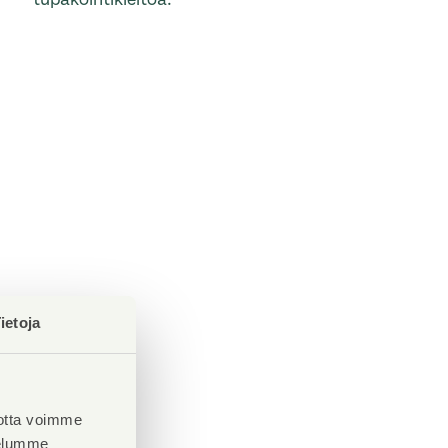
ietoja
otta voimme
velumme