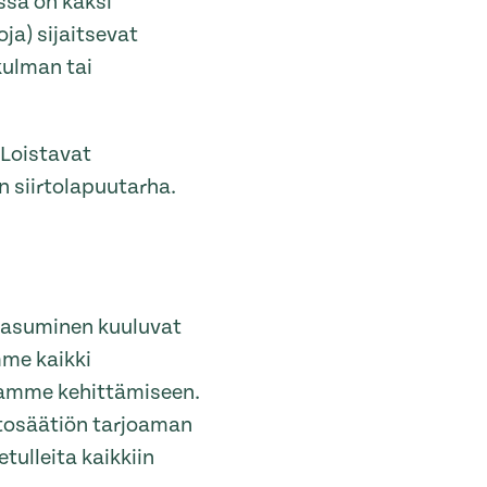
ssä on kaksi
oja) sijaitsevat
kulman tai
 Loistavat
n siirtolapuutarha.
s asuminen kuuluvat
mme kaikki
ntamme kehittämiseen.
ntosäätiön tarjoaman
tulleita kaikkiin