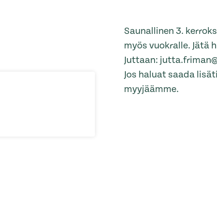
Saunallinen 3. kerrok
myös vuokralle. Jätä 
Juttaan: jutta.friman
Jos haluat saada lisä
myyjäämme.