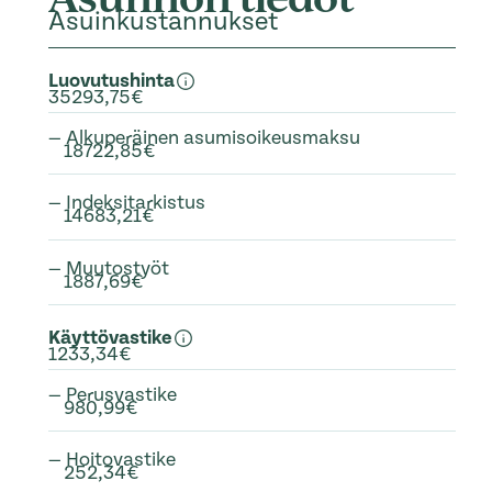
Asuinkustannukset
Luovutushinta
35293,75€
— Alkuperäinen asumisoikeusmaksu
18722,85€
— Indeksitarkistus
14683,21€
— Muutostyöt
1887,69€
Käyttövastike
1233,34€
— Perusvastike
980,99€
— Hoitovastike
252,34€