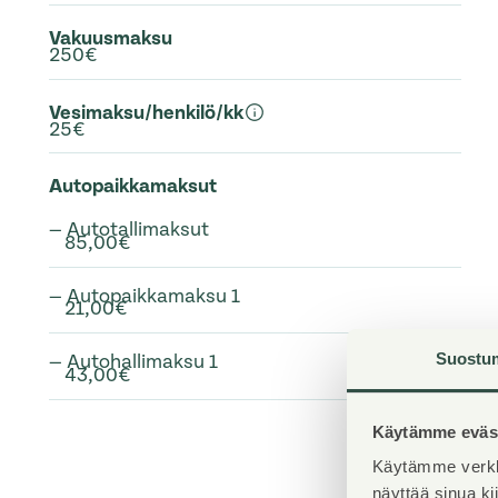
Vakuusmaksu
250€
Vesimaksu/henkilö/kk
25€
Autopaikkamaksut
— Autotallimaksut
85,00€
— Autopaikkamaksu 1
21,00€
Suostu
— Autohallimaksu 1
43,00€
Käytämme eväst
Käytämme verkk
näyttää sinua k