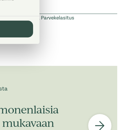
älekaihtimet
2021
Parvekelasitus
sta
monenlaisia
n, mukavaan