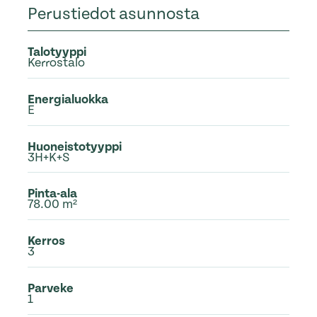
Perustiedot asunnosta
Talotyyppi
Kerrostalo
Energialuokka
E
Huoneistotyyppi
3H+K+S
Pinta-ala
78.00 m²
Kerros
3
Parveke
1