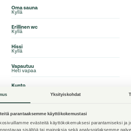
Oma sauna
Kyllä
Erillinen wc
Kyllä
Hissi
Kyllä
Vapautuu
Heti vapaa
Kunto
Hyvä
mus
Yksityiskohdat
T
Lemmikit
Sallittu
eitä parantaaksemme käyttökokemustasi
osivuillamme evästeitä käyttökokemuksesi parantamiseksi ja j
Laajakaista
DNA Welho
iinnostavaa sisältöä tai mainoksia sekä analysoidaksemme pal