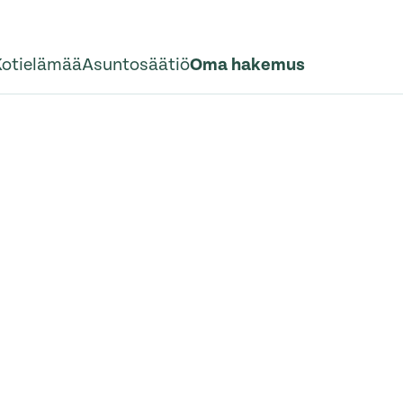
Kotielämää
Asuntosäätiö
Oma hakemus