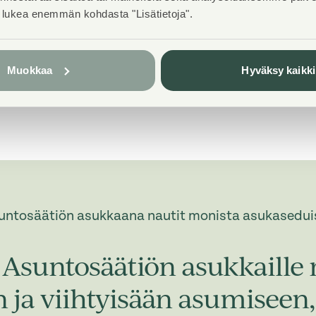
t lukea enemmän kohdasta "Lisätietoja".
ä kaapistot + keittiökalusteen
2001
tammiparketti
1998
s
Muokkaa
Hyväksy kaikki
untosäätiön asukkaana nautit monista asukasedui
Asuntosäätiön asukkaille 
in ja viihtyisään asumisee