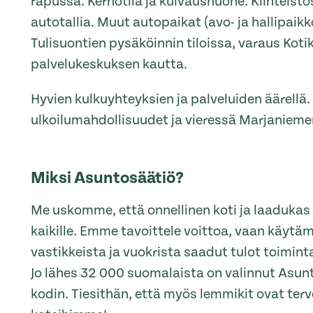
rapussa. Kerhotila ja kuivaushuone. Kiinteistö
autotallia. Muut autopaikat (avo- ja hallipaikk
Tulisuontien pysäköinnin tiloissa, varaus Koti
palvelukeskuksen kautta.
Hyvien kulkuyhteyksien ja palveluiden äärellä.
ulkoilumahdollisuudet ja vieressä Marjanieme
Miksi Asuntosäätiö?
Me uskomme, että onnellinen koti ja laaduka
kaikille. Emme tavoittele voittoa, vaan käytä
vastikkeista ja vuokrista saadut tulot toimi
Jo lähes 32 000 suomalaista on valinnut Asu
kodin. Tiesithän, että myös lemmikit ovat terve