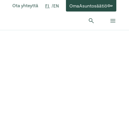
Ota yhteyttä
OmaAsuntosäätiö
FI
EN
Hae:
Hae
Sulje 