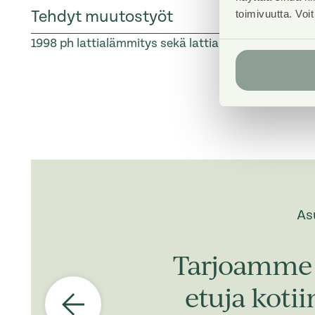
Tehdyt muutostyöt
toimivuutta. Voi
1998
ph lattialämmitys sekä lattialaatoitus
1998
lis
As
Tarjoamme 
etuja koti