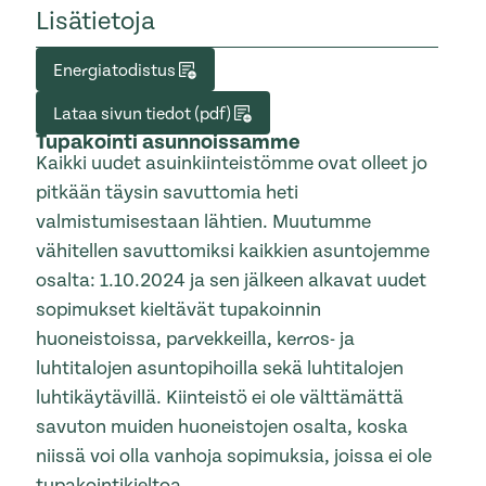
Lisätietoja
Energiatodistus
Lataa sivun tiedot (pdf)
Tupakointi asunnoissamme
Kaikki uudet asuinkiinteistömme ovat olleet jo
pitkään täysin savuttomia heti
valmistumisestaan lähtien. Muutumme
vähitellen savuttomiksi kaikkien asuntojemme
osalta: 1.10.2024 ja sen jälkeen alkavat uudet
sopimukset kieltävät tupakoinnin
huoneistoissa, parvekkeilla, kerros- ja
luhtitalojen asuntopihoilla sekä luhtitalojen
luhtikäytävillä. Kiinteistö ei ole välttämättä
savuton muiden huoneistojen osalta, koska
niissä voi olla vanhoja sopimuksia, joissa ei ole
tupakointikieltoa.