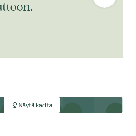
ttoon.
Näytä kartta