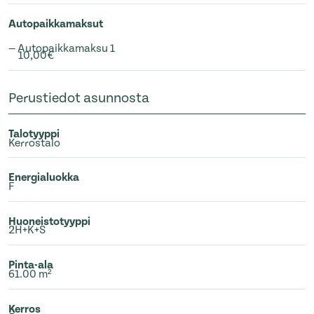
Autopaikkamaksut
— Autopaikkamaksu 1
10,00€
Perustiedot asunnosta
Talotyyppi
Kerrostalo
Energialuokka
F
Huoneistotyyppi
2H+K+S
Pinta-ala
61.00 m²
Kerros