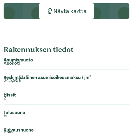
Näytä kartta
Rakennuksen tiedot
Asumismuoto
Asokoti
Keskimääräinen asumisoikeusmaksu / jm²
243,95€
Hissit
2
Talosauna
Ei
Kuivaushuone
Kyllä