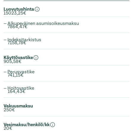
Luovutushinta
15023,25€
— Alkuperäinen asumisoikeusmaksu
7864,47€
— Indeksitarkistus
7158,78€
Käyttövastike
905,58€
— Perusvastike
741,15€
— Hoitovastike
164,43€
Vakuusmaksu
250€
Vesimaksu/henkilö/kk
20€