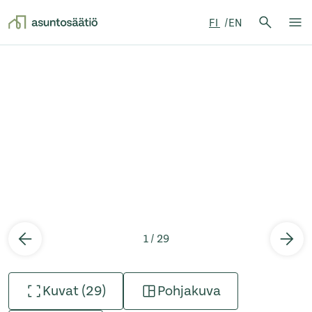
Hae:
FI
EN
Hae
Su
Siirry sisältöön
1 / 29
Kuvat (29)
Pohjakuva