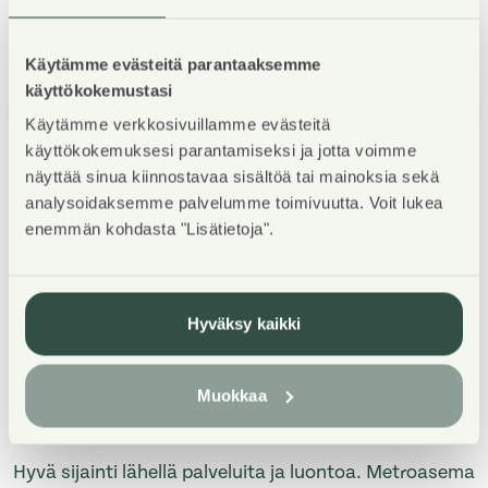
Käytämme evästeitä parantaaksemme
käyttökokemustasi
1
/
5
Käytämme verkkosivuillamme evästeitä
käyttökokemuksesi parantamiseksi ja jotta voimme
näyttää sinua kiinnostavaa sisältöä tai mainoksia sekä
analysoidaksemme palvelumme toimivuutta. Voit lukea
enemmän kohdasta "Lisätietoja".
Kohteen esittely
Hyväksy kaikki
Valoisa kerrostalokohde Länsimäessä. Asunnot
kaksioita ja kolmioita, joihin kuuluu oma sauna.
Muokkaa
Veikeän malliset keltaiset parvekkeet.
Hyvä sijainti lähellä palveluita ja luontoa. Metroasema