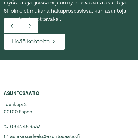
myös taloja, joissa ei juuri nyt ole vapaita asuntoja.
Silloin olet mukana hakuprosessissa, kun asuntoja
vapautuu tarjottavaksi.
Lisää kohteita
ASUNTOSÄÄTIÖ
Tuulikuja 2
02100 Espoo
09 4246 9333
asiakaspalvelu@asuntosaatio.fi