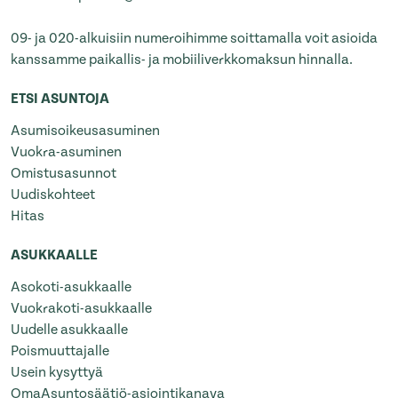
09- ja 020-alkuisiin numeroihimme soittamalla voit asioida
kanssamme paikallis- ja mobiiliverkkomaksun hinnalla.
ETSI ASUNTOJA
Asumisoikeusasuminen
Vuokra-asuminen
Omistusasunnot
Uudiskohteet
Hitas
ASUKKAALLE
Asokoti-asukkaalle
Vuokrakoti-asukkaalle
Uudelle asukkaalle
Poismuuttajalle
Usein kysyttyä
OmaAsuntosäätiö-asiointikanava