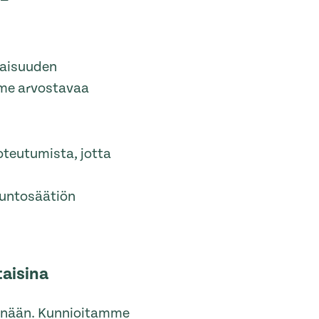
taisuuden
mme arvostavaa
oteutumista, jotta
suntosäätiön
taisina
senään. Kunnioitamme