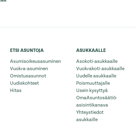
ETSI ASUNTOJA
ASUKKAALLE
Asumisoikeusasuminen
Asokoti-asukkaalle
Vuokra-asuminen
Vuokrakoti-asukkaalle
Omistusasunnot
Uudelle asukkaalle
Uudiskohteet
Poismuuttajalle
Hitas
Usein kysyttyä
OmaAsuntosäätiö-
asiointikanava
Yhteystiedot
asukkaille