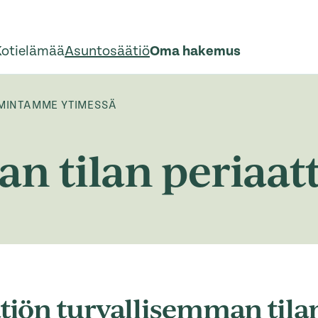
Kotielämää
Asuntosäätiö
Oma hakemus
IMINTAMME YTIMESSÄ
n tilan periaat
tiön turvallisemman tila