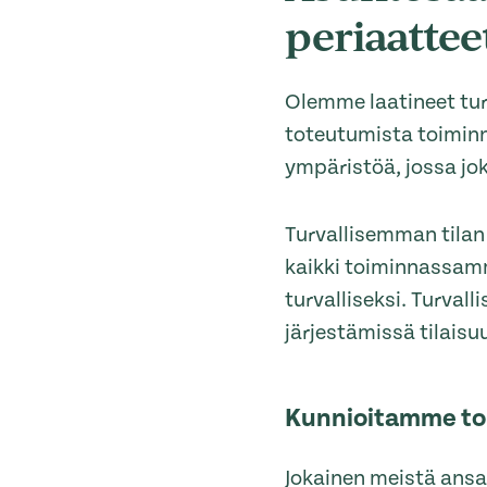
periaattee
Olemme laatineet tu
toteutumista toimin
ympäristöä, jossa jok
Turvallisemman tilan
kaikki toiminnassamm
turvalliseksi. Turva
järjestämissä tilaisu
Kunnioitamme to
Jokainen meistä ansa