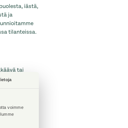
uolesta, iästä,
tä ja
 Kunnioitamme
sa tilanteissa.
kkäävä tai
a. Epäasiallisen
ietoja
tetun avulla.
oa tapahtuman
otta voimme
velumme