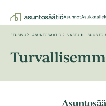
Asunnot
Asukkaalle
Siirry sisältöön
Browse:
ETUSIVU
ASUNTOSÄÄTIÖ
VASTUULLISUUS TO
Turvallisemma
Asuntosää