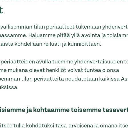
t
rvallisemman tilan periaatteet tukemaan yhdenver
nassamme. Haluamme pitää yllä avointa ja toisia
aista kohdellaan reilusti ja kunnioittaen.
 periaatteiden avulla tuemme yhdenvertaisuuden t
e mukana olevat henkilöt voivat tuntea olonsa
llisemman tilan periaatteita noudatetaan kaikissa A
uksissa.
isiamme ja kohtaamme toisemme tasaver
itsee tulla kohdatuksi tasa-arvoisena ja omana it