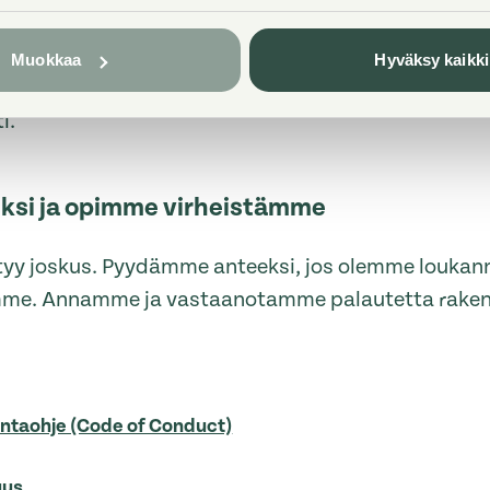
sille mielipiteille ja kokemuksille emmekä tee ole
Muokkaa
Hyväksy kaikki
 jokaiselle tilaa osallistua keskusteluun ja kuu
i.
si ja opimme virheistämme
tyy joskus. Pyydämme anteeksi, jos olemme loukan
mme. Annamme ja vastaanotamme palautetta raken
ntaohje (Code of Conduct)
uus