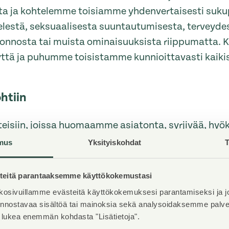
ta ja kohtelemme toisiamme yhdenvertaisesti sukup
elestä, seksuaalisesta suuntautumisesta, terveydes
konnosta tai muista ominaisuuksista riippumatta.
ttä ja puhumme toisistamme kunnioittavasti kaikis
htiin
eisiin, joissa huomaamme asiatonta, syrjivää, hyö
 tai turvallisemman tilan periaatteiden loukkaamist
mus
Yksityiskohdat
T
esiin itse tai esihenkilön, HR:n tai työsuojeluvaltuu
aisuuksissa epäasiallisesta käytöksestä voi kert
eitä parantaaksemme käyttökokemustasi
aavalle Asuntosäätiön työntekijälle.
osivuillamme evästeitä käyttökokemuksesi parantamiseksi ja j
iinnostavaa sisältöä tai mainoksia sekä analysoidaksemme pal
t lukea enemmän kohdasta "Lisätietoja".
siamme ja annamme toisillemme tilaa