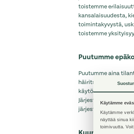
toistemme erilaisuut
kansalaisuudesta, ki
toimintakyvystä, us
toistemme yksityisyy
Puutumme epäko
Puutumme aina tilant
häiritsevää käytöstä
Suostu
käytöksen voi nostaa 
Järjestämissämme til
Käytämme eväst
järjestämisestä vast
Käytämme verkk
näyttää sinua k
toimivuutta. Voi
Kuuntelemme toi