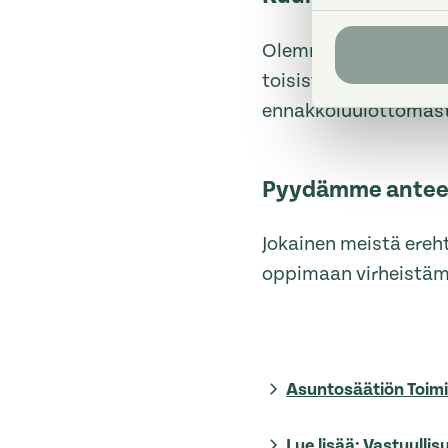
Olemme avoimia erilai
toisistamme. Annamme
ennakkoluulottomast
Pyydämme anteek
Jokainen meistä ereh
oppimaan virheistä
Asuntosäätiön Toimi
Lue lisää: Vastuullis