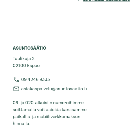
ASUNTOSÄÄTIÖ
Tuulikuja 2
02100 Espoo
09 4246 9333
asiakaspalvelu@asuntosaatio.fi
09- ja 020-alkuisiin numeroihimme
soittamalla voit asioida kanssamme
paikallis- ja mobiiliverkkomaksun
hinnalla.