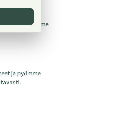
ttamuksia
ntelemme toisiamme
neet ja pyrimme
tavasti.