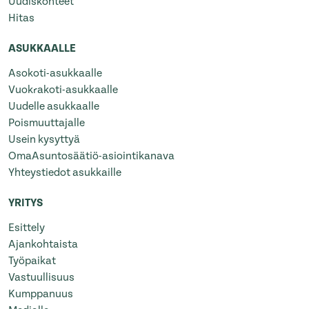
Uudiskohteet
Hitas
ASUKKAALLE
Asokoti-asukkaalle
Vuokrakoti-asukkaalle
Uudelle asukkaalle
Poismuuttajalle
Usein kysyttyä
OmaAsuntosäätiö-asiointikanava
Yhteystiedot asukkaille
YRITYS
Esittely
Ajankohtaista
Työpaikat
Vastuullisuus
Kumppanuus