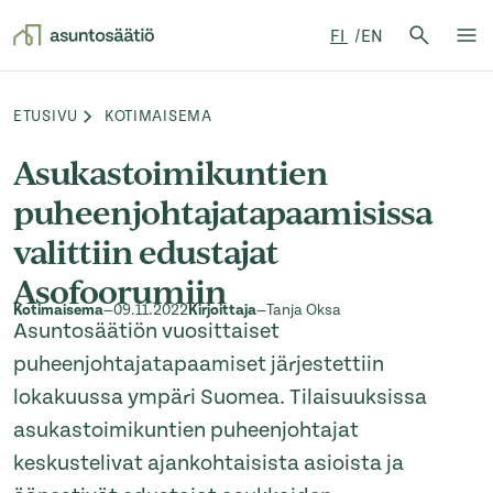
Hae:
FI
EN
Hae
Su
Siirry sisältöön
ETUSIVU
KOTIMAISEMA
Browse:
Asukastoimikuntien
puheenjohtajatapaamisissa
valittiin edustajat
Asofoorumiin
Kotimaisema
—
09.11.2022
Kirjoittaja
—
Tanja Oksa
Asuntosäätiön vuosittaiset
puheenjohtajatapaamiset järjestettiin
lokakuussa ympäri Suomea. Tilaisuuksissa
asukastoimikuntien puheenjohtajat
keskustelivat ajankohtaisista asioista ja