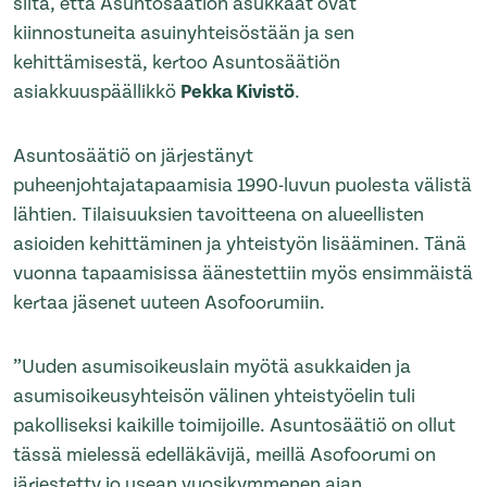
siitä, että Asuntosäätiön asukkaat ovat
kiinnostuneita asuinyhteisöstään ja sen
kehittämisestä, kertoo Asuntosäätiön
asiakkuuspäällikkö
Pekka Kivistö
.
Asuntosäätiö on järjestänyt
puheenjohtajatapaamisia 1990-luvun puolesta välistä
lähtien. Tilaisuuksien tavoitteena on alueellisten
asioiden kehittäminen ja yhteistyön lisääminen. Tänä
vuonna tapaamisissa äänestettiin myös ensimmäistä
kertaa jäsenet uuteen Asofoorumiin.
”Uuden asumisoikeuslain myötä asukkaiden ja
asumisoikeusyhteisön välinen yhteistyöelin tuli
pakolliseksi kaikille toimijoille. Asuntosäätiö on ollut
tässä mielessä edelläkävijä, meillä Asofoorumi on
järjestetty jo usean vuosikymmenen ajan.