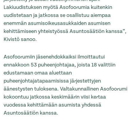
Lakiuudistuksen myötä Asofoorumia kuitenkin
uudistetaan ja jatkossa se osallistuu aiempaa
enemmän asumisoikeusasukkaiden asumisen
kehittämiseen yhteistyössä Asuntosäätiön kanssa”,
Kivistö sanoo.
Asofoorumiin jäsenehdokkaiksi ilmoittautui
ennakkoon 53 puheenjohtajaa, joista 18 valittiin
edustamaan omaa aluettaan
puheenjohtajatapaamisissa järjestettyjen
äänestysten tuloksena. Valtakunnallinen Asofoorumi
kokoontuu jatkossa keskimäärin viisi kertaa
vuodessa kehittämään asumista yhdessä
Asuntosäätiön kanssa.