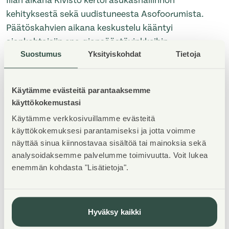
Illan aikana Kivistö kertoi asukashallinnon
kehityksestä sekä uudistuneesta Asofoorumista.
Päätöskahvien aikana keskustelu kääntyi
ajankohtaisiin energiansäästövinkkeihin.
Suostumus
Yksityiskohdat
Tietoja
Isännöitsijöiltä kysyttiin etenkin Leanheat-
lämmönsäätöjärjestelmästä ja sen tuomista
säästöistä.
Käytämme evästeitä parantaaksemme
käyttökokemustasi
Lopuksi Asofoorumin kaksi jäsenehdokasta saivat
Käytämme verkkosivuillamme evästeitä
puheenvuorot, minkä jälkeen puheenjohtajat
käyttökokemuksesi parantamiseksi ja jotta voimme
äänestivät mielestään sopivinta ehdokasta
näyttää sinua kiinnostavaa sisältöä tai mainoksia sekä
edustajaksi Asofoorumiin. Eniten ääniä sai
Mirva
analysoidaksemme palvelumme toimivuutta. Voit lukea
enemmän kohdasta "Lisätietoja".
Lavonen
.
Kotiinlähdön hetkellä osallistujat kiittivät toisiaan
onnistuneesta, hyödyllisestä sekä lämminhenkisestä
Hyväksy kaikki
tilaisuudesta.