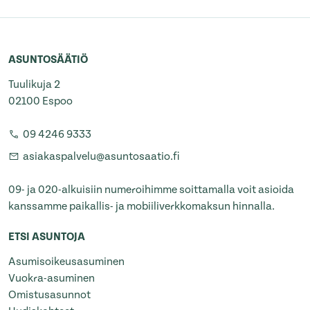
ASUNTOSÄÄTIÖ
Tuulikuja 2
02100 Espoo
09 4246 9333
asiakaspalvelu@asuntosaatio.fi
09- ja 020-alkuisiin numeroihimme soittamalla voit asioida
kanssamme paikallis- ja mobiiliverkkomaksun hinnalla.
ETSI ASUNTOJA
Asumisoikeusasuminen
Vuokra-asuminen
Omistusasunnot