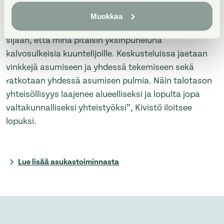
Muokkaa
”Tapaamisissa parasta on yhteinen keskustelu sen
sijaan, että minä pitäisin yksinpuheluna
kalvosulkeisia kuuntelijoille. Keskusteluissa jaetaan
vinkkejä asumiseen ja yhdessä tekemiseen sekä
ratkotaan yhdessä asumisen pulmia. Näin talotason
yhteisöllisyys laajenee alueelliseksi ja lopulta jopa
valtakunnalliseksi yhteistyöksi”, Kivistö iloitsee
lopuksi.
Lue lisää asukastoiminnasta