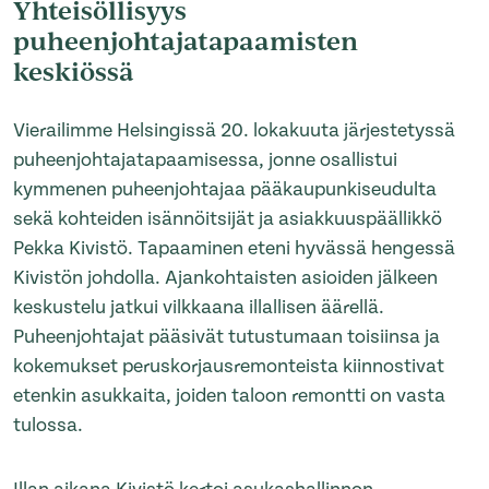
Yhteisöllisyys
puheenjohtajatapaamisten
keskiössä
Vierailimme Helsingissä 20. lokakuuta järjestetyssä
puheenjohtajatapaamisessa, jonne osallistui
kymmenen puheenjohtajaa pääkaupunkiseudulta
sekä kohteiden isännöitsijät ja asiakkuuspäällikkö
Pekka Kivistö. Tapaaminen eteni hyvässä hengessä
Kivistön johdolla. Ajankohtaisten asioiden jälkeen
keskustelu jatkui vilkkaana illallisen äärellä.
Puheenjohtajat pääsivät tutustumaan toisiinsa ja
kokemukset peruskorjausremonteista kiinnostivat
etenkin asukkaita, joiden taloon remontti on vasta
tulossa.