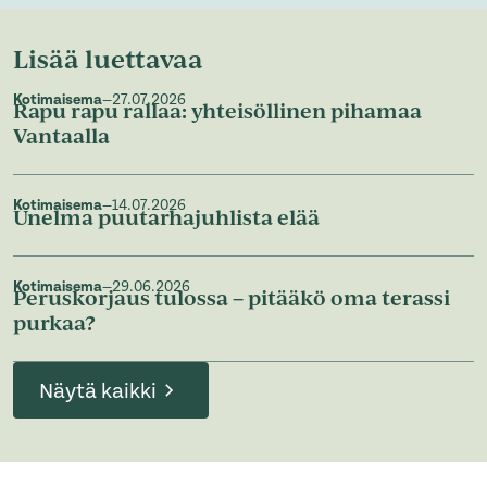
Lisää luettavaa
Kotimaisema
—
27.07.2026
Rapu rapu rallaa: yhteisöllinen pihamaa
Vantaalla
Kotimaisema
—
14.07.2026
Unelma puutarhajuhlista elää
Kotimaisema
—
29.06.2026
Peruskorjaus tulossa – pitääkö oma terassi
purkaa?
Näytä kaikki