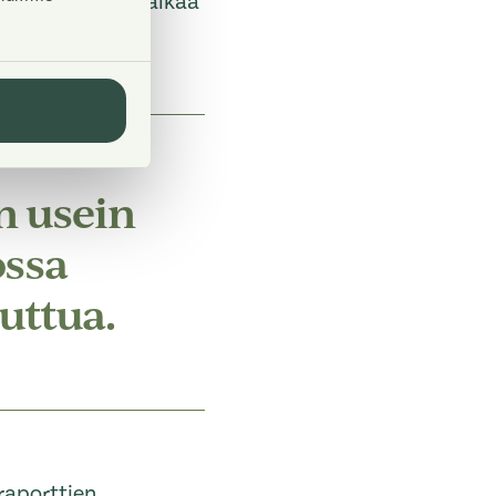
 aikaan talossa alkaa
n usein
ossa
uuttua.
sraporttien