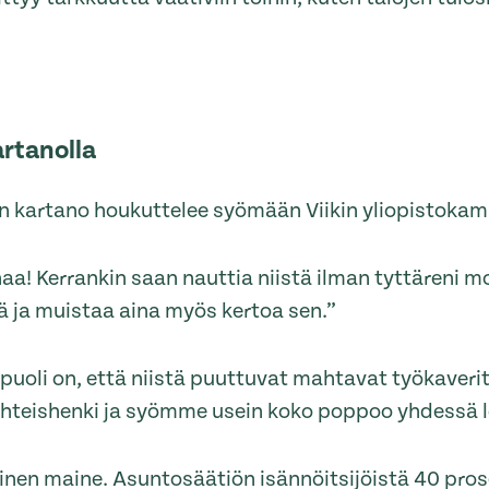
artanolla
in kartano houkuttelee syömään Viikin yliopistok
naa! Kerrankin saan nauttia niistä ilman tyttäreni 
ä ja muistaa aina myös kertoa sen.”
puoli on, että niistä puuttuvat mahtavat työkaveri
 yhteishenki ja syömme usein koko poppoo yhdessä 
inen maine. Asuntosäätiön isännöitsijöistä 40 prose