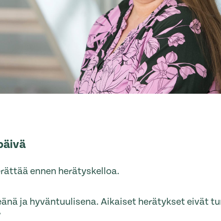
päivä
erättää ennen herätyskelloa.
änä ja hyväntuulisena. Aikaiset herätykset eivät tu
”