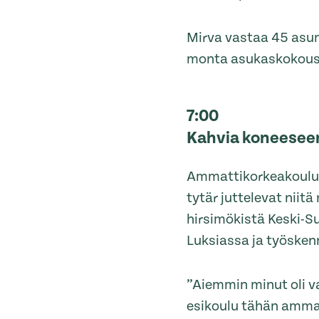
Mirva vastaa 45 asum
monta asukaskokousta
7:00
Kahvia koneesee
Ammattikorkeakoulussa
tytär juttelevat niit
hirsimökistä Keski-S
Luksiassa ja työskenn
”Aiemmin minut oli v
esikoulu tähän ammatt