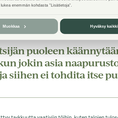
lle. Monet kysyvät järjestyssäännöistä, kuten mihin
t lukea enemmän kohdasta "Lisätietoja".
iriöihin voi puuttua.
Muokkaa
Hyväksy kaikki
tsijän puoleen käännytää
, kun jokin asia naapurust
ja siihen ei tohdita itse p
ttyy tarkkuutta vaativiin töihin, kuten talojen tulo