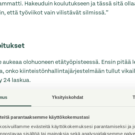
 ammatti. Hakeuduin koulutukseen ja tässä sitä olla
, että työviikot vain vilistävät silmissä.”
oitukset
 aukeaa olohuoneen etätyöpisteessä. Ensin pitää l
aa, onko kiinteistönhallintajärjestelmään tullut vika
y 24 laskua.
mus
Yksityiskohdat
T
ossa on viesti huolestuneelta asukkaalta. Nouseeko
 hänet asukaskokoukseen kuulemaan asiasta.
eitä parantaaksemme käyttökokemustasi
ljon korjauksista. Varsinaisesti ne kuuluvat Mirva
osivuillamme evästeitä käyttökokemuksesi parantamiseksi ja j
iinnostavaa sisältöä tai mainoksia sekä analysoidaksemme pal