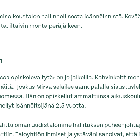
isoikeustalon hallinnollisesta isännöinnistä. Kevää
, iltaisin monta peräjälkeen.
n
 opiskeleva tytär on jo jalkeilla. Kahvinkeittimen 
ä näitä. Joskus Mirva selailee aamupalalla sisustusl
uomessa. Hän on opiskellut ammattiinsa aikuiskou
ellyt isännöitsijänä 2,5 vuotta.
alittu oman uudistalomme hallituksen puheenjohtaja
iin. Taloyhtiön ihmiset ja ystäväni sanoivat, että i