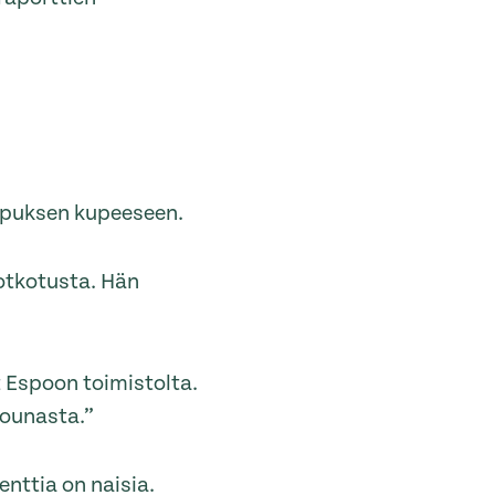
ampuksen kupeeseen.
motkotusta. Hän
t Espoon toimistolta.
lounasta.”
nttia on naisia.