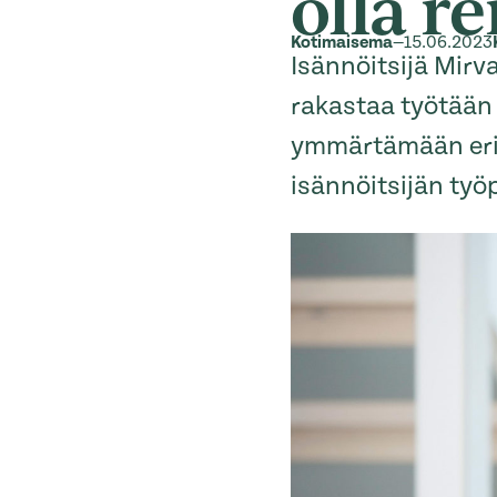
olla re
Kotimaisema
—
15.06.2023
Isännöitsijä Mirv
rakastaa työtään
ymmärtämään erila
isännöitsijän työ