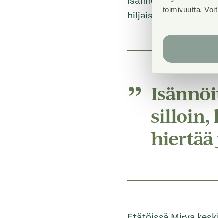
isännöitsijän vastuu
toimivuutta. Voi
hiljaisuus ja miten hä
Isännöi
silloin
hiertää 
Etätöissä Mirva keski