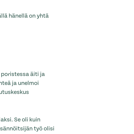
llä hänellä on yhtä
poristessa äiti ja
ehteä ja unelmoi
lutuskeskus
ksi. Se oli kuin
sännöitsijän työ olisi