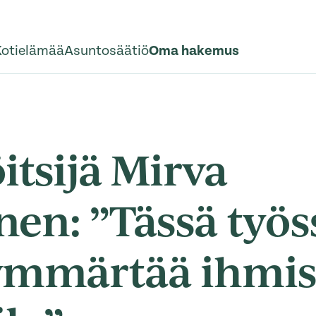
Kotielämää
Asuntosäätiö
Oma hakemus
itsijä Mirva
en: ”Tässä työs
ymmärtää ihmisi