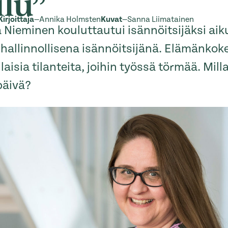
ilu”
Kirjoittaja
—
Annika Holmsten
Kuvat
—
Sanna Liimatainen
a Nieminen kouluttautui isännöitsijäksi aiku
 hallinnollisena isännöitsijänä. Elämänko
isia tilanteita, joihin työssä törmää. Mill
päivä?