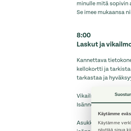
minulle mitä sopivin
Se imee mukaansa niin
8:00
Laskut ja vikailm
Kannettava tietokone
kellokortti ja tarkist
tarkastaa ja hyväksy
Suostu
Vikailmoitusten jouk
Isännöitsijä kutsuu
Käytämme eväst
Asukkaat kyselevät pa
Käytämme verkk
näyttää sinua k