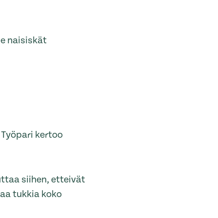
Me naisiskät
. Työpari kertoo
ttaa siihen, etteivät
jaa tukkia koko