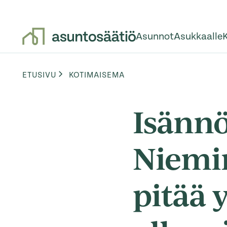
Asunnot
Asukkaalle
Siirry sisältöön
Browse:
ETUSIVU
KOTIMAISEMA
Isännö
Niemin
pitää 