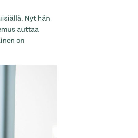
isiällä. Nyt hän
kemus auttaa
ainen on