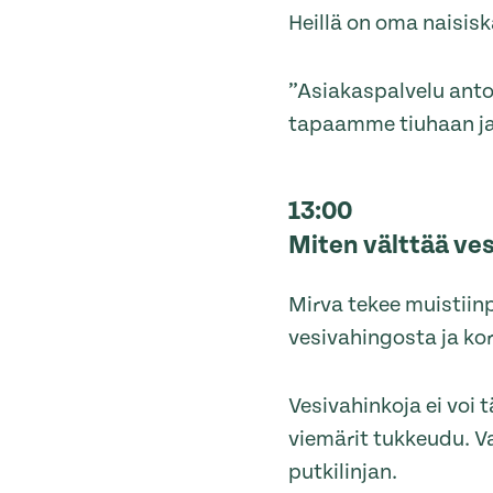
Heillä on oma naisis
”Asiakaspalvelu antoi
tapaamme tiuhaan ja
13:00
Miten välttää ve
Mirva tekee muistiinp
vesivahingosta ja kor
Vesivahinkoja ei voi t
viemärit tukkeudu. V
putkilinjan.