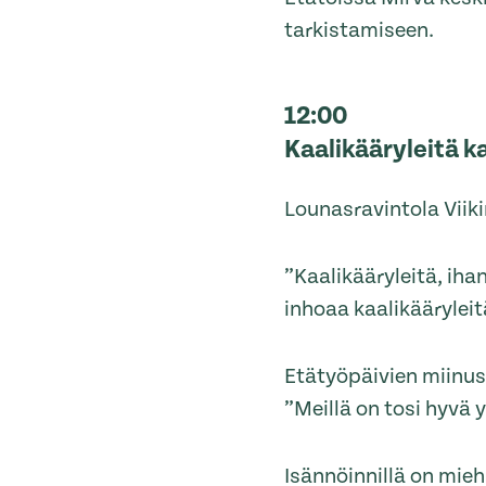
tarkistamiseen.
12:00
Kaalikääryleitä k
Lounasravintola Viik
”Kaalikääryleitä, iha
inhoaa kaalikääryleit
Etätyöpäivien miinus
”Meillä on tosi hyvä
Isännöinnillä on mieh