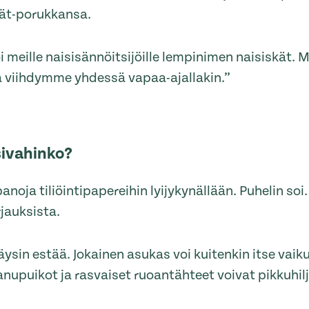
kät-porukkansa.
 meille naisisännöitsijöille lempinimen naisiskät. 
 viihdymme yhdessä vapaa-ajallakin.”
sivahinko?
anoja tiliöintipapereihin lyijykynällään. Puhelin soi
jauksista.
äysin estää. Jokainen asukas voi kuitenkin itse vaiku
anupuikot ja rasvaiset ruoantähteet voivat pikkuhil