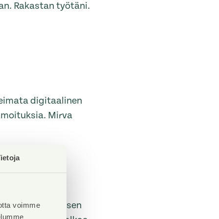
an. Rakastan työtäni.
eimata digitaalinen
ilmoituksia. Mirva
ietoja
 hoitovastike?
n työparin, teknisen
otta voimme
velumme