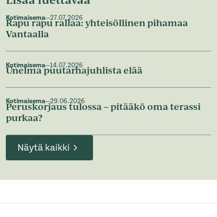
Kotimaisema
—
27.07.2026
Rapu rapu rallaa: yhteisöllinen pihamaa
Vantaalla
Kotimaisema
—
14.07.2026
Unelma puutarhajuhlista elää
Kotimaisema
—
29.06.2026
Peruskorjaus tulossa – pitääkö oma terassi
purkaa?
Näytä kaikki