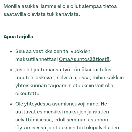
Monilla asukkaillamme ei ole ollut aiempaa tietoa
saatavilla olevista tukikanavista.
Apua tarjolla
Seuraa vastikkeiden tai vuokrien
maksutilannettasi
OmaAsuntosäätiöstä
.
Jos olet joutumassa työttömäksi tai tulosi
muuten laskevat, selvitä ajoissa, mihin kaikkiin
yhteiskunnan tarjoamiin etuuksiin voit olla
oikeutettu.
Ole yhteydessä asumisneuvojiimme. He
auttavat esimerkiksi maksujen ja rästien
selvittämisessä, edullisemman asunnon
löytämisessä ja etuuksien tai tukipalveluiden