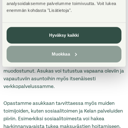
analysoidaksemme palvelumme toimivuutta. Voit lukea
enemmän kohdasta "Lisätietoja".
Jos taloustilanteesi heikentyy pitkäksi aikaa,
edullisemman asunnon etsiminen voi olla
ajankohtaista.
Hyväksy kaikki
Voimme auttaa löytämään edullisemman asunnon
Muokkaa
Asuntosäätiön muista taloista. Tämä voi olla
mahdollista, jos maksuhäiriömerkintöjä ei ole vielä
muodostunut. Asukas voi tutustua vapaana oleviin ja
vapautuviin asuntoihin myös itsenäisesti
verkkopalvelussamme.
Opastamme asukkaan tarvittaessa myös muiden
toimijoiden, kuten sosiaalitoimen ja Kelan palveluiden
piiriin. Esimerkiksi sosiaalitoimesta voi hakea
harkinnanvaraista tukea maksurästien hoitamiseen.