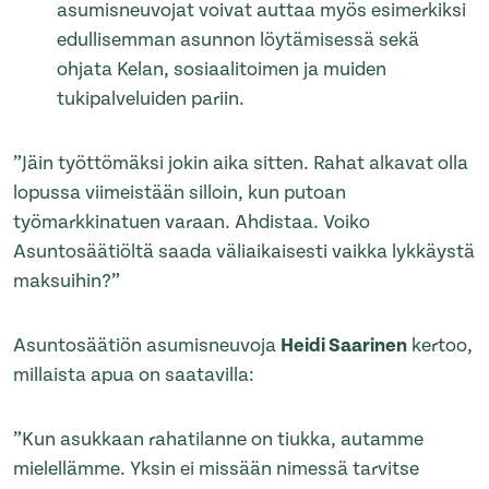
asumisneuvojat voivat auttaa myös esimerkiksi
edullisemman asunnon löytämisessä sekä
ohjata Kelan, sosiaalitoimen ja muiden
tukipalveluiden pariin.
”Jäin työttömäksi jokin aika sitten. Rahat alkavat olla
lopussa viimeistään silloin, kun putoan
työmarkkinatuen varaan. Ahdistaa. Voiko
Asuntosäätiöltä saada väliaikaisesti vaikka lykkäystä
maksuihin?”
Asuntosäätiön asumisneuvoja
Heidi Saarinen
kertoo,
millaista apua on saatavilla:
”Kun asukkaan rahatilanne on tiukka, autamme
mielellämme. Yksin ei missään nimessä tarvitse