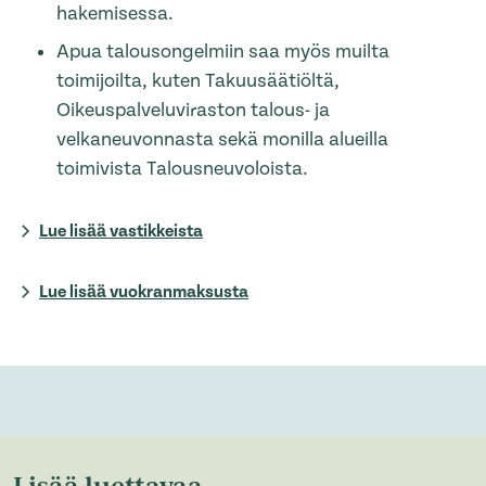
hakemisessa.
Apua talousongelmiin saa myös muilta
toimijoilta, kuten Takuusäätiöltä,
Oikeuspalveluviraston talous- ja
velkaneuvonnasta sekä monilla alueilla
toimivista Talousneuvoloista.
Lue lisää vastikkeista
Lue lisää vuokranmaksusta
Lisää luettavaa