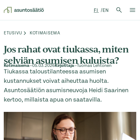
Hae:
FI
EN
Hae
Su
Siirry sisältöön
ETUSIVU
KOTIMAISEMA
Browse:
Jos rahat ovat tiukassa, miten
selviän asumisen kuluista?
Kotimaisema
—
05.03.2026
Kirjoittaja
—
Tuomas Lehtonen
Tiukassa taloustilanteessa asumisen
kustannukset voivat aiheuttaa huolta.
Asuntosäätiön asumisneuvoja Heidi Saarinen
kertoo, millaista apua on saatavilla.