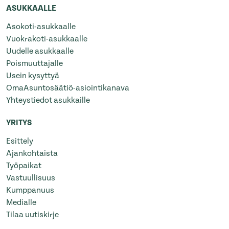
ASUKKAALLE
Asokoti-asukkaalle
Vuokrakoti-asukkaalle
Uudelle asukkaalle
Poismuuttajalle
Usein kysyttyä
OmaAsuntosäätiö-asiointikanava
Yhteystiedot asukkaille
YRITYS
Esittely
Ajankohtaista
Työpaikat
Vastuullisuus
Kumppanuus
Medialle
Tilaa uutiskirje