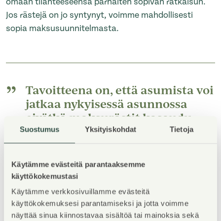
omaan tilanteeseensa parhaiten sopivan ratkaisun.
Jos rästejä on jo syntynyt, voimme mahdollisesti
sopia maksusuunnitelmasta.
Tavoitteena on, että asumista voi
jatkaa nykyisessä asunnossa
eivätkä maksurästit kasaudu.
Suostumus
Yksityiskohdat
Tietoja
Käytämme evästeitä parantaaksemme
käyttökokemustasi
Haastavammissa tilanteissa rästien voidaan sopia
menevän perintään. Maksuaikoja on mahdollista
Käytämme verkkosivuillamme evästeitä
käyttökokemuksesi parantamiseksi ja jotta voimme
pidentää ja maksueriä pienentää, kun sopii asiasta
näyttää sinua kiinnostavaa sisältöä tai mainoksia sekä
perintätoimiston kanssa.