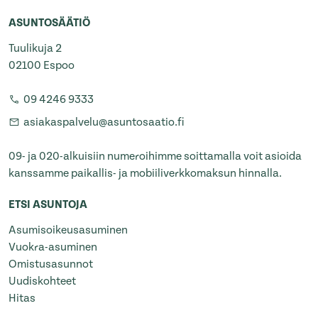
ASUNTOSÄÄTIÖ
Tuulikuja 2
02100 Espoo
09 4246 9333
asiakaspalvelu@asuntosaatio.fi
09- ja 020-alkuisiin numeroihimme soittamalla voit asioida
kanssamme paikallis- ja mobiiliverkkomaksun hinnalla.
ETSI ASUNTOJA
Asumisoikeusasuminen
Vuokra-asuminen
Omistusasunnot
Uudiskohteet
Hitas