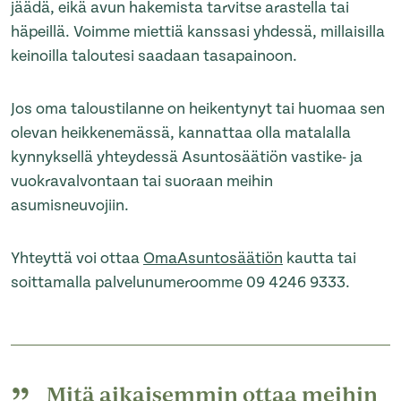
jäädä, eikä avun hakemista tarvitse arastella tai
häpeillä. Voimme miettiä kanssasi yhdessä, millaisilla
keinoilla taloutesi saadaan tasapainoon.
Jos oma taloustilanne on heikentynyt tai huomaa sen
olevan heikkenemässä, kannattaa olla matalalla
kynnyksellä yhteydessä Asuntosäätiön vastike- ja
vuokravalvontaan tai suoraan meihin
asumisneuvojiin.
Yhteyttä voi ottaa
OmaAsuntosäätiön
kautta tai
soittamalla palvelunumeroomme 09 4246 9333.
Mitä aikaisemmin ottaa meihin