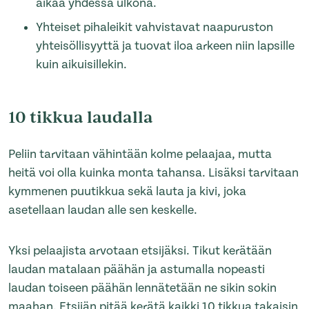
aikaa yhdessä ulkona.
Yhteiset pihaleikit vahvistavat naapuruston
yhteisöllisyyttä ja tuovat iloa arkeen niin lapsille
kuin aikuisillekin.
10 tikkua laudalla
Peliin tarvitaan vähintään kolme pelaajaa, mutta
heitä voi olla kuinka monta tahansa. Lisäksi tarvitaan
kymmenen puutikkua sekä lauta ja kivi, joka
asetellaan laudan alle sen keskelle.
Yksi pelaajista arvotaan etsijäksi. Tikut kerätään
laudan matalaan päähän ja astumalla nopeasti
laudan toiseen päähän lennätetään ne sikin sokin
maahan. Etsijän pitää kerätä kaikki 10 tikkua takaisin