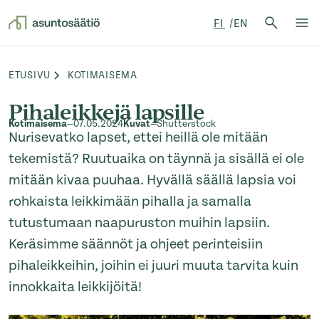
Hae:
FI
EN
Hae
Su
Siirry sisältöön
ETUSIVU
KOTIMAISEMA
Browse:
Pihaleikkejä lapsille
Kotimaisema
—
07.05.2024
Kuvat
—
Shutterstock
Nurisevatko lapset, ettei heillä ole mitään
tekemistä? Ruutuaika on täynnä ja sisällä ei ole
mitään kivaa puuhaa. Hyvällä säällä lapsia voi
rohkaista leikkimään pihalla ja samalla
tutustumaan naapuruston muihin lapsiin.
Keräsimme säännöt ja ohjeet perinteisiin
pihaleikkeihin, joihin ei juuri muuta tarvita kuin
innokkaita leikkijöitä!