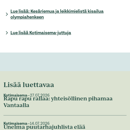
Lue lisää: Kesäriemua ja leikkimielistä kisailua
olympiahenkeen
Lue lisää Kotimaisema-juttuja
Lisää luettavaa
Kotimaisema
—
27.07.2026
Rapu rapu rallaa: yhteisöllinen pihamaa
Vantaalla
Kotimaisema
—
14.07.2026
Unelma puutarhajuhlista elää