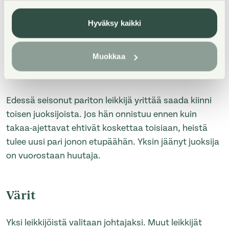
Leikkipaikaksi valitaan tasainen alue pihalla. Leikkijät
Hyväksy kaikki
seisovat pareittain. Pariton leikkijä seisoo jonon
edessä selin toisiin ja huutaa ”Viimeinen pari uunista
ulos!”. Silloin viimeisenä olevat lähtevät juoksemaan
Muokkaa
omaa puoltaan eteenpäin tavoittaakseen parinsa.
Edessä seisonut pariton leikkijä yrittää saada kiinni
toisen juoksijoista. Jos hän onnistuu ennen kuin
takaa-ajettavat ehtivät koskettaa toisiaan, heistä
tulee uusi pari jonon etupäähän. Yksin jäänyt juoksija
on vuorostaan huutaja.
Värit
Yksi leikkijöistä valitaan johtajaksi. Muut leikkijät