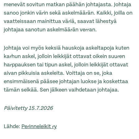
menevät sovitun matkan päähän johtajasta. Johtaja
sanoo jonkin värin sekä askelmäärän. Kaikki, joilla on
vaatteissaan mainittua väriä, saavat lähestyä
johtajaa sanotun askelmäärän verran.
Johtaja voi myös keksiä hauskoja askeltapoja kuten
karhun askel, jolloin leikkijät ottavat oikein suuren
harppauksen tai tipun askel, jolloin leikkijät ottavat
aivan pikkuisia askeleita. Voittaja on se, joka
ensimmäisenä pääsee johtajan luokse ja koskettaa
tämän selkää. Sen jälkeen vaihdetaan johtajaa.
Päivitetty 15.7.2026
Lähde:
Perinneleikit ry