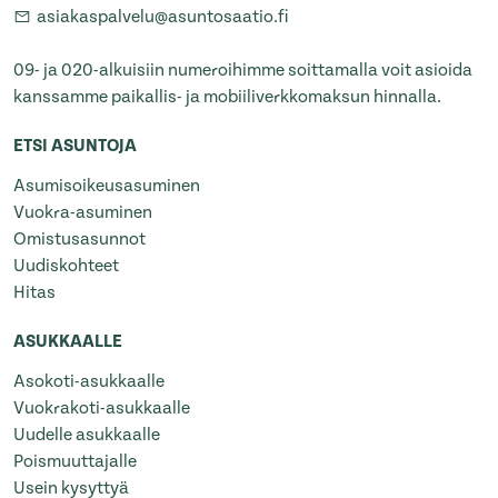
asiakaspalvelu@asuntosaatio.fi
09- ja 020-alkuisiin numeroihimme soittamalla voit asioida
kanssamme paikallis- ja mobiiliverkkomaksun hinnalla.
ETSI ASUNTOJA
Asumisoikeusasuminen
Vuokra-asuminen
Omistusasunnot
Uudiskohteet
Hitas
ASUKKAALLE
Asokoti-asukkaalle
Vuokrakoti-asukkaalle
Uudelle asukkaalle
Poismuuttajalle
Usein kysyttyä