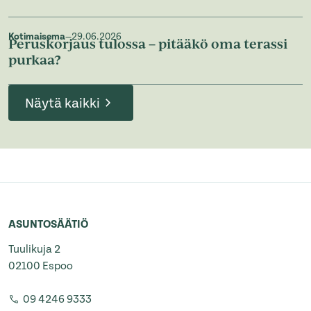
Kotimaisema
—
29.06.2026
Peruskorjaus tulossa – pitääkö oma terassi
purkaa?
Näytä kaikki
ASUNTOSÄÄTIÖ
Tuulikuja 2
02100 Espoo
09 4246 9333