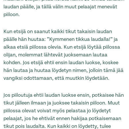
laudan päälle, ja tällä välin muut pelaajat menevät
piiloon.
Kun etsijä on saanut kaikki tikut takaisin laudan
päälle hän huutaa: ”Kymmenen tikkua laudalla!” ja
alkaa etsiä piilossa olevia. Kun etsijä löytää piilossa
olijan, molemmat lähtevät juoksemaan lautaa
kohden. Jos etsijä ehtii ensin laudan luokse, koskee
hän lautaa ja huutaa löydetyn nimen, jolloin tämä jää
vangiksi odottamaan, että muutkin löydetään.
Jos piiloutuja ehtii laudan luokse ensin, potkaisee hän
tikut jälleen ilmaan ja juoksee takaisin piiloon. Muut
piilossa olevat voivat myös pelastaa jo löydetyt
pelaajat, jos he ehtivät ennen hakijaa potkaisemaan
tikut pois laudalta. Kun kaikki on löydetty, tulee