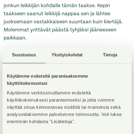
jonkun leikkijän kohdalle tämän taakse. Kepin
taakseen saanut leikkijä nappaa sen ja lähtee
juoksemaan vastakkaiseen suuntaan kuin kiertäjä.
Molemmat yrittävät päästä tyhjäksi jääneeseen
paikkaan.
Suostumus
Yksityiskohdat
Tietoja
Se, joka ei ehdi ensimmäisenä paikalle, jatkaa
kiertäjänä. Ympyrän keskelle on piirretty myös
pienempi ympyrä eli tervapata. Pataan joutuu, mikäli
Käytämme evästeitä parantaaksemme
ei huomaa keppiä sillä aikaa, kun kiertäjä on tehnyt
käyttökokemustasi
kepin jätön jälkeen kokonaisen kierroksen.
Käytämme verkkosivuillamme evästeitä
Tervapadasta pääsee pois, kun seuraava leikkijä
käyttökokemuksesi parantamiseksi ja jotta voimme
joutuu sinne.
näyttää sinua kiinnostavaa sisältöä tai mainoksia sekä
analysoidaksemme palvelumme toimivuutta. Voit lukea
enemmän kohdasta "Lisätietoja".
Viimeinen pari uunista ulos