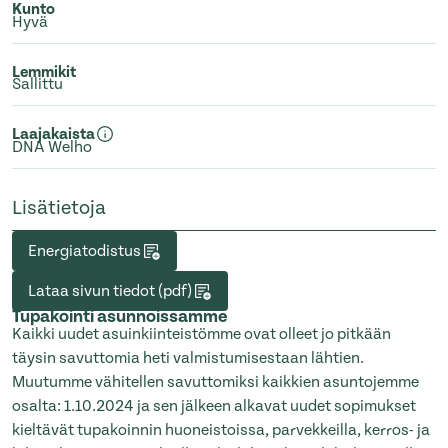
Kunto
Hyvä
Lemmikit
Sallittu
Laajakaista
DNA Welho
Lisätietoja
Energiatodistus
Lataa sivun tiedot (pdf)
Tupakointi asunnoissamme
Kaikki uudet asuinkiinteistömme ovat olleet jo pitkään
täysin savuttomia heti valmistumisestaan lähtien.
Muutumme vähitellen savuttomiksi kaikkien asuntojemme
osalta: 1.10.2024 ja sen jälkeen alkavat uudet sopimukset
kieltävät tupakoinnin huoneistoissa, parvekkeilla, kerros- ja