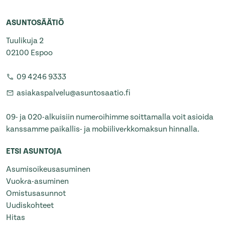
ASUNTOSÄÄTIÖ
Tuulikuja 2
02100 Espoo
09 4246 9333
asiakaspalvelu@asuntosaatio.fi
09- ja 020-alkuisiin numeroihimme soittamalla voit asioida
kanssamme paikallis- ja mobiiliverkkomaksun hinnalla.
ETSI ASUNTOJA
Asumisoikeusasuminen
Vuokra-asuminen
Omistusasunnot
Uudiskohteet
Hitas