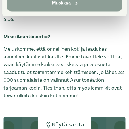
Muokkaa
Edullinen kerrostalokohde Helsingin Vesalassa.
Pihapiirissä mukava grillauspaikka. Lapsiystävällinen
alue.
Miksi Asuntosäätiö?
Me uskomme, että onnellinen koti ja laadukas
asuminen kuuluvat kaikille. Emme tavoittele voittoa,
vaan käytämme kaikki vastikkeista ja vuokrista
saadut tulot toimintamme kehittämiseen. Jo lähes 32
000 suomalaista on valinnut Asuntosäätiön
tarjoaman kodin. Tiesithän, että myös lemmikit ovat
tervetulleita kaikkiin koteihimme!
Näytä kartta