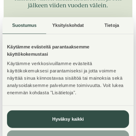
jälkeen viiden vuoden välein.
Suostumus
Yksityiskohdat
Tietoja
Tutustu maalauspakettiin
Käytämme evästeitä parantaaksemme
käyttökokemustasi
Käytämme verkkosivuillamme evästeitä
1
/
5
käyttökokemuksesi parantamiseksi ja jotta voimme
näyttää sinua kiinnostavaa sisältöä tai mainoksia sekä
analysoidaksemme palvelumme toimivuutta. Voit lukea
enemmän kohdasta "Lisätietoja".
Hyväksy kaikki
Kohteen esittely