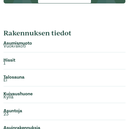
Rakennuksen tiedot
Asumismuoto
Vuokrakoti
Hissit
1
Talosauna
Ei
Kuivaushuone
Kyllä
Asuntoja
23
Asuinrakennuksia