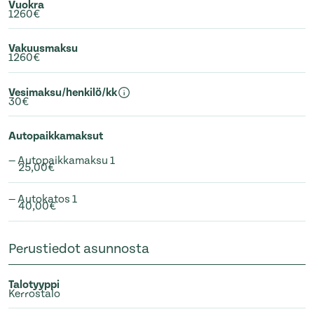
Vuokra
1260€
Vakuusmaksu
1260€
Vesimaksu/henkilö/kk
30€
Autopaikkamaksut
— Autopaikkamaksu 1
25,00€
— Autokatos 1
40,00€
Perustiedot asunnosta
Talotyyppi
Kerrostalo