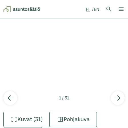
Hae:
FI
EN
Hae
Su
Siirry sisältöön
1 / 31
Kuvat (31)
Pohjakuva