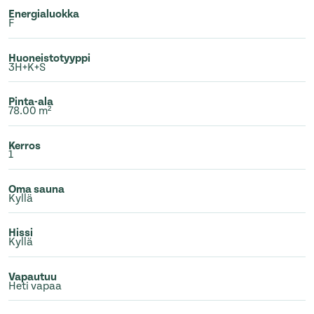
Energialuokka
F
Huoneistotyyppi
3H+K+S
Pinta-ala
78.00 m²
Kerros
1
Oma sauna
Kyllä
Hissi
Kyllä
Vapautuu
Heti vapaa