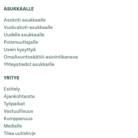
ASUKKAALLE
Asokoti-asukkaalle
Vuokrakoti-asukkaalle
Uudelle asukkaalle
Poismuuttajalle
Usein kysyttyä
OmaAsuntosäätiö-asiointikanava
Yhteystiedot asukkaille
YRITYS
Esittely
Ajankohtaista
Työpaikat
Vastuullisuus
Kumppanuus
Medialle
Tilaa uutiskirje