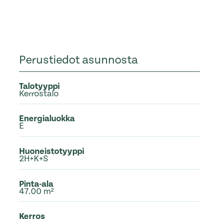
Perustiedot asunnosta
Talotyyppi
Kerrostalo
Energialuokka
E
Huoneistotyyppi
2H+K+S
Pinta-ala
47.00 m²
Kerros