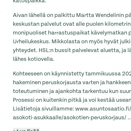
katospaikka.
Aivan lähellä on palkittu Martta Wendelinin pä
keskustan palvelut ovat alle puolen kilometri
monipuoliset harrastuspaikat kävelymatkan 
Urheilukeskus. Mikkolasta on myös hyvät julki
yhteydet. HSL:n bussit palvelevat aluetta, ja
lähes kotiovella.
Kohteeseen on käynnistetty tammikuussa 202
hakeminen peruskorjausta varten ja hankkeen
toteutuminen ja ajankohta tarkentuu kun suun
Prosessi on kuitenkin pitkä ja voi kestää usea
Lisätietoja sivuillamme: www.asuntosaatio.fi/
asokoti-asukkaalle/asokotien-peruskorjaus/
..