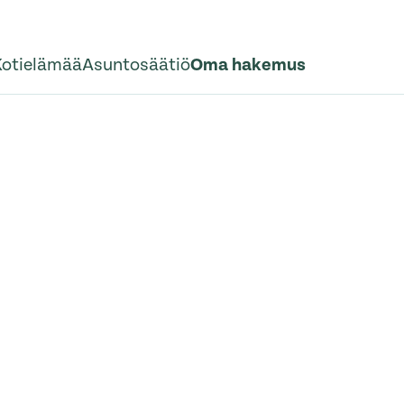
Kotielämää
Asuntosäätiö
Oma hakemus