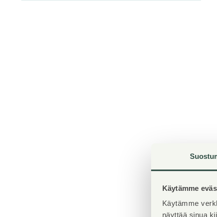
Suostu
Käytämme eväst
Käytämme verkk
näyttää sinua k