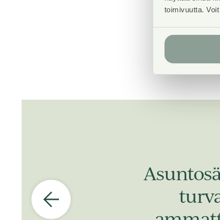
toimivuutta. Voi
Asuntosä
turv
ammatti