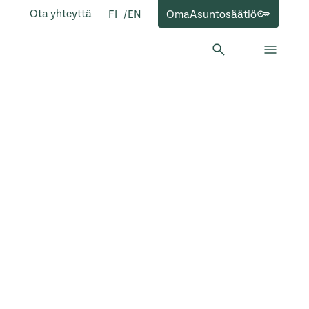
Ota yhteyttä
OmaAsuntosäätiö
FI
EN
Hae:
Hae
Sulje 