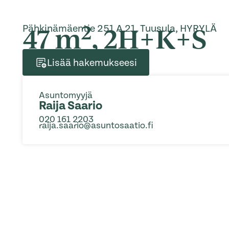
2
47 m
, 2H+K+S
Pähkinämäentie 251 A 21, Tuusula, HYRYLÄ
Lisää hakemukseesi
Asuntomyyjä
Raija Saario
020 161 2203
raija.saario@asuntosaatio.fi