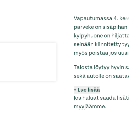
Vapautumassa 4. kerr
parveke on sisäpihan p
kylpyhuone on hiljatt
seinään kiinnitetty t
myös poistaa jos uusi 
Talosta löytyy hyvin s
sekä autolle on saata
+
Lue lisää
Jos haluat saada lisä
myyjäämme.