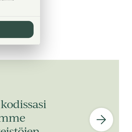
kodissasi
dimme
eistöjen