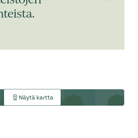
teista.
Näytä kartta