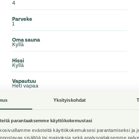
4
Parveke
1
Oma sauna
Kyllä
Hissi
Kyllä
Vapautuu
Heti vapaa
mus
Yksityiskohdat
T
Kunto
Hyvä
eitä parantaaksemme käyttökokemustasi
Lemmikit
Sallittu
osivuillamme evästeitä käyttökokemuksesi parantamiseksi ja j
iinnostavaa sisältöä tai mainoksia sekä analysoidaksemme pal