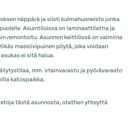
oksen näppärä ja siisti kulmahuoneisto jonka
uolelle. Asuintiloissa on laminaattilattia ja
ain remontoitu. Asunnon keittiössä on valmiina
yylikäs massiivipuinen pöytä, joka voidaan
asukas ei sitä halua.
äilytystilaa, mm. irtainvarasto ja pyörävarasto
villa katospaikka.
tietoja tästä asunnosta, otathan yhteyttä