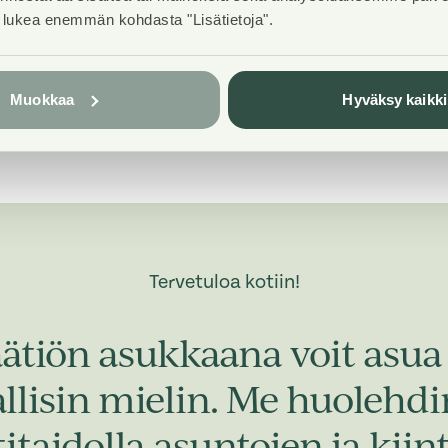
Laajakaista
t lukea enemmän kohdasta "Lisätietoja".
Elisa
Muokkaa
Hyväksy kaikki
Tervetuloa kotiin!
ätiön asukkaana voit asua 
allisin mielin. Me huoleh
taidolla asuntojen ja kiint