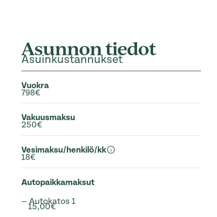
Asunnon tiedot
Asuinkustannukset
Vuokra
798€
Vakuusmaksu
250€
Vesimaksu/henkilö/kk
18€
Autopaikkamaksut
— Autokatos 1
15,00€