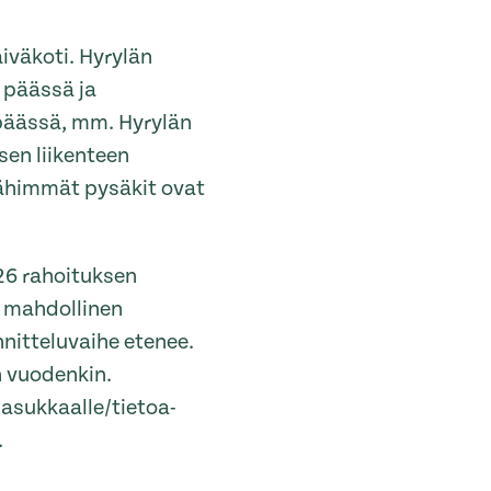
iväkoti. Hyrylän
n päässä ja
päässä, mm. Hyrylän
sen liikenteen
 lähimmät pysäkit ovat
6 rahoituksen
 mahdollinen
nitteluvaihe etenee.
n vuodenkin.
asukkaalle/tietoa-
.