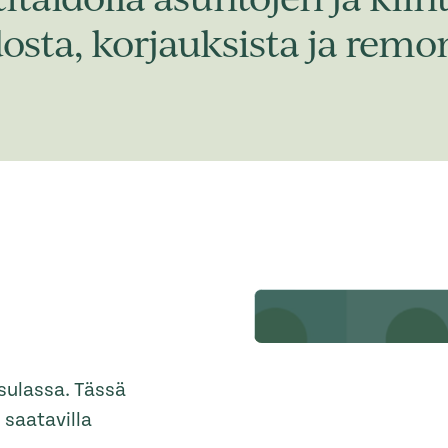
dosta, korjauksista ja remon
usulassa. Tässä
 saatavilla