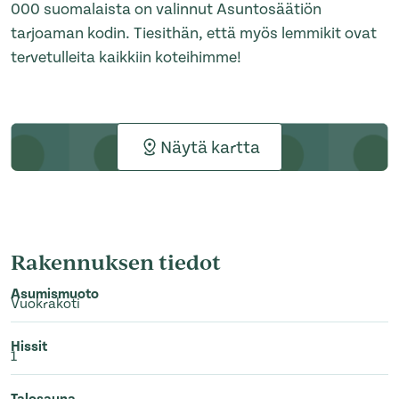
000 suomalaista on valinnut Asuntosäätiön
tarjoaman kodin. Tiesithän, että myös lemmikit ovat
tervetulleita kaikkiin koteihimme!
Näytä kartta
Rakennuksen tiedot
Asumismuoto
Vuokrakoti
Hissit
1