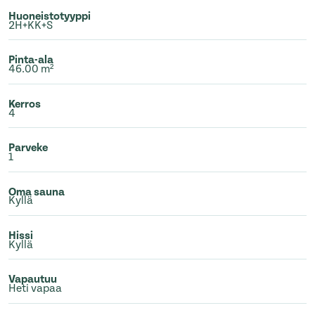
Huoneistotyyppi
2H+KK+S
Pinta-ala
46.00 m²
Kerros
4
Parveke
1
Oma sauna
Kyllä
Hissi
Kyllä
Vapautuu
Heti vapaa