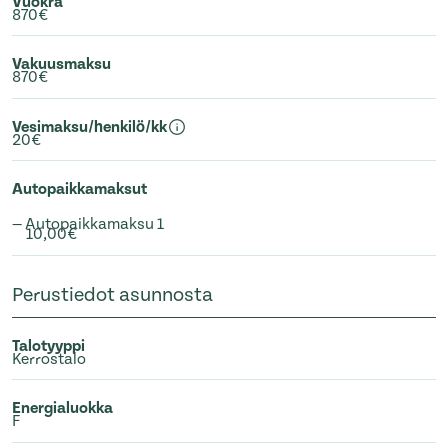
Vuokra
870€
Vakuusmaksu
870€
Vesimaksu/henkilö/kk
20€
Autopaikkamaksut
— Autopaikkamaksu 1
10,00€
Perustiedot asunnosta
Talotyyppi
Kerrostalo
Energialuokka
F