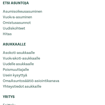
ETSI ASUNTOJA
Asumisoikeusasuminen
Vuokra-asuminen
Omistusasunnot
Uudiskohteet
Hitas
ASUKKAALLE
Asokoti-asukkaalle
Vuokrakoti-asukkaalle
Uudelle asukkaalle
Poismuuttajalle
Usein kysyttyä
OmaAsuntosäätiö-asiointikanava
Yhteystiedot asukkaille
YRITYS