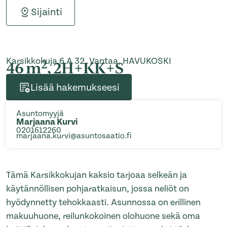
Sijainti
Karsikkokuja 6 A 32, Vantaa, HAVUKOSKI
2
46 m
, 2H+KK+S
Lisää hakemukseesi
Asuntomyyjä
Marjaana Kurvi
0201612260
marjaana.kurvi@asuntosaatio.fi
Tämä Karsikkokujan kaksio tarjoaa selkeän ja
käytännöllisen pohjaratkaisun, jossa neliöt on
hyödynnetty tehokkaasti. Asunnossa on erillinen
makuuhuone, reilunkokoinen olohuone sekä oma