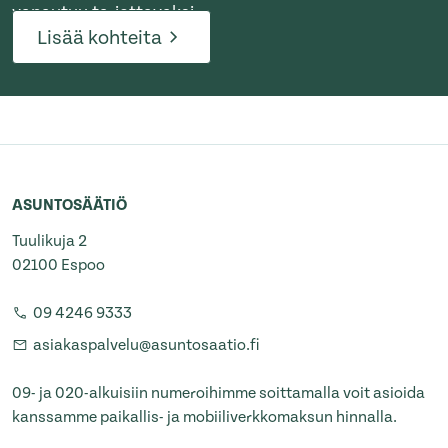
vapautuu tarjottavaksi.
Lisää kohteita
ASUNTOSÄÄTIÖ
Tuulikuja 2
02100 Espoo
09 4246 9333
asiakaspalvelu@asuntosaatio.fi
09- ja 020-alkuisiin numeroihimme soittamalla voit asioida
kanssamme paikallis- ja mobiiliverkkomaksun hinnalla.