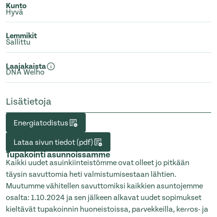
Kunto
Hyvä
Lemmikit
Sallittu
Laajakaista
DNA Welho
Lisätietoja
Energiatodistus
Lataa sivun tiedot (pdf)
Tupakointi asunnoissamme
Kaikki uudet asuinkiinteistömme ovat olleet jo pitkään
täysin savuttomia heti valmistumisestaan lähtien.
Muutumme vähitellen savuttomiksi kaikkien asuntojemme
osalta: 1.10.2024 ja sen jälkeen alkavat uudet sopimukset
kieltävät tupakoinnin huoneistoissa, parvekkeilla, kerros- ja