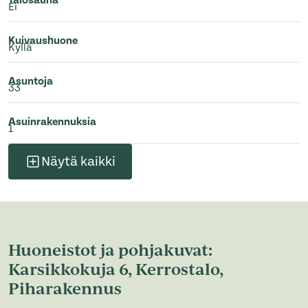
Talosauna
Ei
Kuivaushuone
Kyllä
Asuntoja
33
Asuinrakennuksia
1
Näytä kaikki
Huoneistot ja pohjakuvat:
Karsikkokuja 6, Kerrostalo,
Piharakennus