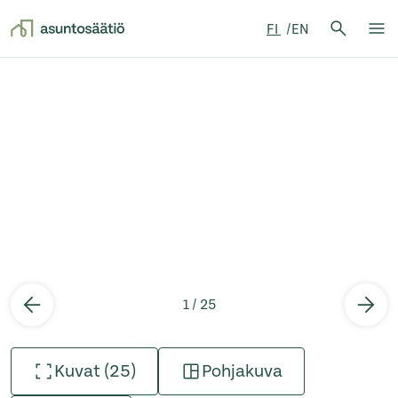
Hae:
FI
EN
Hae
Su
Siirry sisältöön
1 / 25
Kuvat (25)
Pohjakuva