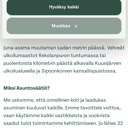
Hyväksy kaikki
Kodikas, punatiilinen kerrostalokohde palveluiden
lähellä. Asunnot ovat 2-3 huoneen ja erillisen keittiön
Muokkaa
huoneistoja, joissa on oma sauna. Osassa asuntoja
lasitettu parveke tai pieni piha.
Juna-asema muutaman sadan metrin päässä. Vehreät
ulkoilumaastot Rekolanpuron tuntumassa tai
puolentoista kilometrin päästä alkavalla Kuusijärven
ulkoilualueella ja Sipoonkorven kansallispuistossa.
Miksi Asuntosäätiö?
Me uskomme, että onnellinen koti ja laadukas
asuminen kuuluvat kaikille. Emme tavoittele voittoa,
vaan käytämme kaikki vastikkeista ja vuokrista
saadut tulot toimintamme kehittämiseen. Jo lähes 32