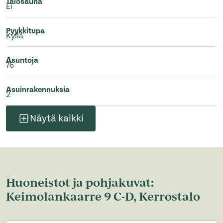
Talosauna
Ei
Pyykkitupa
Kyllä
Asuntoja
76
Asuinrakennuksia
2
Näytä kaikki
Huoneistot ja pohjakuvat:
Keimolankaarre 9 C-D, Kerrostalo