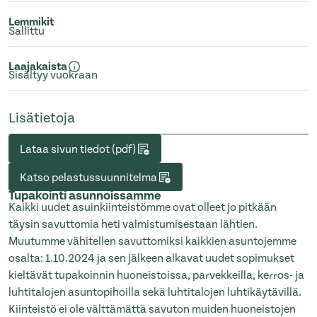
Lemmikit
Sallittu
Laajakaista
Sisältyy vuokraan
Lisätietoja
Lataa sivun tiedot (pdf)
Katso pelastussuunnitelma
Tupakointi asunnoissamme
Kaikki uudet asuinkiinteistömme ovat olleet jo pitkään
täysin savuttomia heti valmistumisestaan lähtien.
Muutumme vähitellen savuttomiksi kaikkien asuntojemme
osalta: 1.10.2024 ja sen jälkeen alkavat uudet sopimukset
kieltävät tupakoinnin huoneistoissa, parvekkeilla, kerros- ja
luhtitalojen asuntopihoilla sekä luhtitalojen luhtikäytävillä.
Kiinteistö ei ole välttämättä savuton muiden huoneistojen