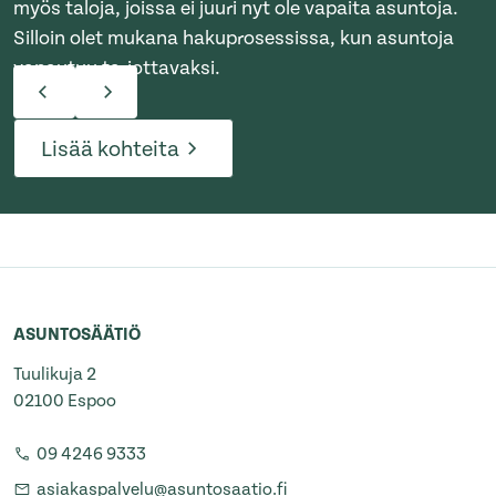
myös taloja, joissa ei juuri nyt ole vapaita asuntoja.
Silloin olet mukana hakuprosessissa, kun asuntoja
vapautuu tarjottavaksi.
Lisää kohteita
ASUNTOSÄÄTIÖ
Tuulikuja 2
02100 Espoo
09 4246 9333
asiakaspalvelu@asuntosaatio.fi