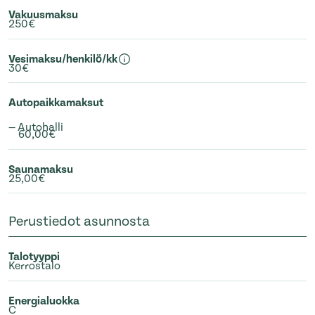
Vakuusmaksu
250€
Vesimaksu/henkilö/kk
30€
Autopaikkamaksut
— Autohalli
60,00€
Saunamaksu
25,00€
Perustiedot asunnosta
Talotyyppi
Kerrostalo
Energialuokka
C