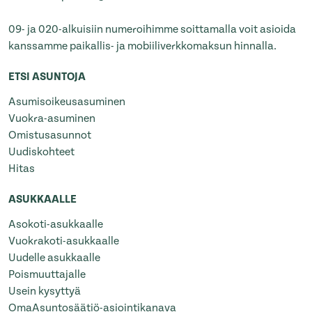
09- ja 020-alkuisiin numeroihimme soittamalla voit asioida
kanssamme paikallis- ja mobiiliverkkomaksun hinnalla.
ETSI ASUNTOJA
Asumisoikeusasuminen
Vuokra-asuminen
Omistusasunnot
Uudiskohteet
Hitas
ASUKKAALLE
Asokoti-asukkaalle
Vuokrakoti-asukkaalle
Uudelle asukkaalle
Poismuuttajalle
Usein kysyttyä
OmaAsuntosäätiö-asiointikanava