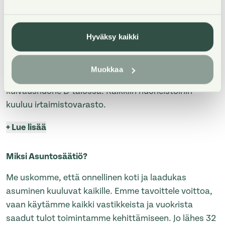
liesi. Lasitetut parvekkeet. Kohde on savuton.
25M nettiliittymä sisältyy vuokraan. Autopaikka
Hyväksy kaikki
vuokrattavissa pihalta tai hallista mahdollisuuksien
mukaan.
Muokkaa
Talosta löytyy pesutupa ja saunaosasto C-talosta,
kuivaushuone D-talossa. Kaikkiin huoneistoihin
kuuluu irtaimistovarasto.
+
Lue lisää
Miksi Asuntosäätiö?
Me uskomme, että onnellinen koti ja laadukas
asuminen kuuluvat kaikille. Emme tavoittele voittoa,
vaan käytämme kaikki vastikkeista ja vuokrista
saadut tulot toimintamme kehittämiseen. Jo lähes 32