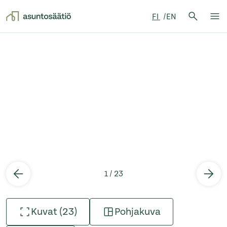
Hae:
FI
EN
Hae
Su
Siirry sisältöön
1 / 23
Kuvat (23)
Pohjakuva