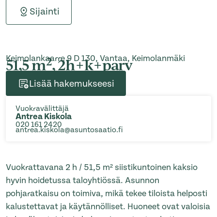
Sijainti
Keimolankaarre 9 D 130, Vantaa, Keimolanmäki
2
51,5 m
, 2h+k+parv
Lisää hakemukseesi
Vuokravälittäjä
Antrea Kiskola
020 161 2420
antrea.kiskola@asuntosaatio.fi
Vuokrattavana 2 h / 51,5 m² siistikuntoinen kaksio
hyvin hoidetussa taloyhtiössä. Asunnon
pohjaratkaisu on toimiva, mikä tekee tiloista helposti
kalustettavat ja käytännölliset. Huoneet ovat valoisia