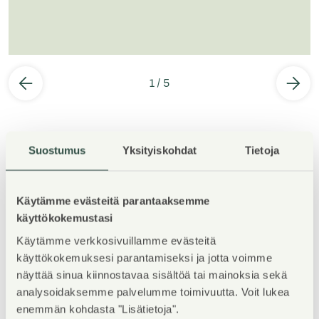
1
/
5
Suostumus
Yksityiskohdat
Tietoja
Kohteen esittely
Käytämme evästeitä parantaaksemme
käyttökokemustasi
Käytämme verkkosivuillamme evästeitä
Viihtyisä 2016 valmistunut kerrostalokohde, jossa on
käyttökokemuksesi parantamiseksi ja jotta voimme
valoisia vuokrakoteja. Asuntojen lattiat laminaattia,
näyttää sinua kiinnostavaa sisältöä tai mainoksia sekä
kylpyhuoneet laatoitettu. Ikkunoissa sälekaihtimet.
analysoidaksemme palvelumme toimivuutta. Voit lukea
Keittiössä on mm. astianpesukone ja keraaminen
enemmän kohdasta "Lisätietoja".