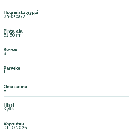
Huoneistotyyppi
2h+k+parv
Pinta-ala
51.50 m²
Kerros
8
Parveke
1
Oma sauna
Ei
Hissi
Kyllä
Vapautuu
01.10.2026