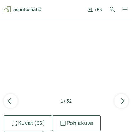
Hae:
FI
EN
Hae
Su
Siirry sisältöön
1 / 32
Kuvat (32)
Pohjakuva