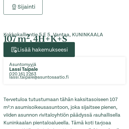
Sijainti
Kokkokalliontie 5 E 5, Vantaa, KUNINKAALA
2
107 m
, 4H+K+S
Lisää hakemukseesi
Asuntomyyjä
Lassi Taipale
020 161 2263
lassi.taipale@asuntosaatio.fi
Tervetuloa tutustumaan tähän kaksitasoiseen 107
m²:n asumisoikeusasuntoon, joka sijaitsee pienen,
viiden asunnon rivitaloyhtiön päädyssä rauhallisella
Kuninkaalan pientaloalueella. Tämä koti tarjoaa