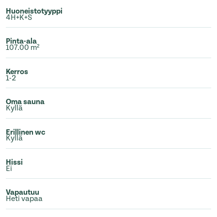
Huoneistotyyppi
4H+K+S
Pinta-ala
107.00 m²
Kerros
1-2
Oma sauna
Kyllä
Erillinen wc
Kyllä
Hissi
Ei
Vapautuu
Heti vapaa