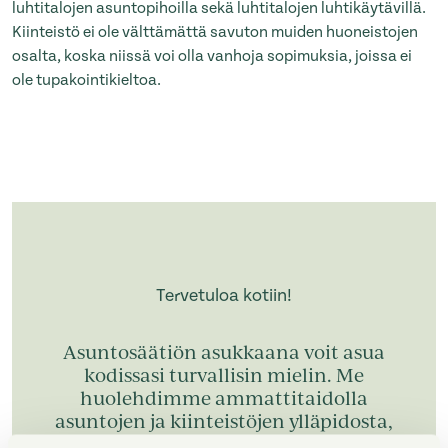
luhtitalojen asuntopihoilla sekä luhtitalojen luhtikäytävillä.
Kiinteistö ei ole välttämättä savuton muiden huoneistojen
osalta, koska niissä voi olla vanhoja sopimuksia, joissa ei
ole tupakointikieltoa.
Tervetuloa kotiin!
Asuntosäätiön asukkaana voit asua
kodissasi turvallisin mielin. Me
huolehdimme ammattitaidolla
asuntojen ja kiinteistöjen ylläpidosta,
korjauksista ja remonteista.