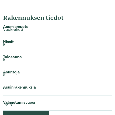
Rakennuksen tiedot
Asumismuoto
Vuokrakoti
Hissit
Ei
Talosauna
Ei
Asuntoja
5
Asuinrakennuksia
1
Valmistumisvuosi
1998