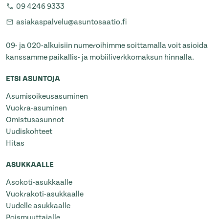
09 4246 9333
asiakaspalvelu@asuntosaatio.fi
09- ja 020-alkuisiin numeroihimme soittamalla voit asioida
kanssamme paikallis- ja mobiiliverkkomaksun hinnalla.
ETSI ASUNTOJA
Asumisoikeusasuminen
Vuokra-asuminen
Omistusasunnot
Uudiskohteet
Hitas
ASUKKAALLE
Asokoti-asukkaalle
Vuokrakoti-asukkaalle
Uudelle asukkaalle
Poismuuttajalle