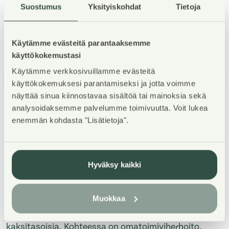
Suostumus
Yksityiskohdat
Tietoja
Käytämme evästeitä parantaaksemme
käyttökokemustasi
Käytämme verkkosivuillamme evästeitä
1
/
5
käyttökokemuksesi parantamiseksi ja jotta voimme
näyttää sinua kiinnostavaa sisältöä tai mainoksia sekä
analysoidaksemme palvelumme toimivuutta. Voit lukea
enemmän kohdasta "Lisätietoja".
Kohteen esittely
Hyväksy kaikki
Omassa rauhassa pientaloalueella viiden asunnon
Muokkaa
rivitaloyhtiö. Omat rauhaisat pihat, asunnon
kaksitasoisia. Kohteessa on omatoimiviherhoito.