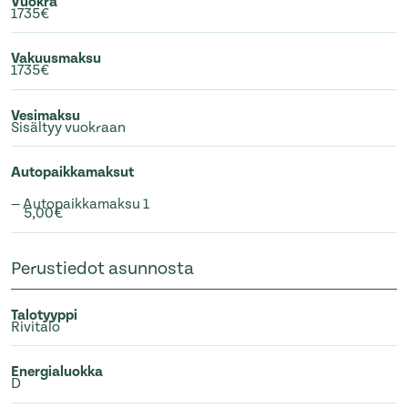
Vuokra
1735€
Vakuusmaksu
1735€
Vesimaksu
Sisältyy vuokraan
Autopaikkamaksut
— Autopaikkamaksu 1
5,00€
Perustiedot asunnosta
Talotyyppi
Rivitalo
Energialuokka
D