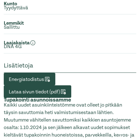
Kunto
Tyydyttävä
Lemmikit
Sallittu
Laajakaista
DNA 4G
Lisätietoja
Energiatodistus
Lataa sivun tiedot (pdf)
Tupakointi asunnoissamme
Kaikki uudet asuinkiinteistömme ovat olleet jo pitkään
täysin savuttomia heti valmistumisestaan lähtien.
Muutumme vähitellen savuttomiksi kaikkien asuntojemme
osalta: 1.10.2024 ja sen jälkeen alkavat uudet sopimukset
kieltävät tupakoinnin huoneistoissa, parvekkeilla, kerros- ja