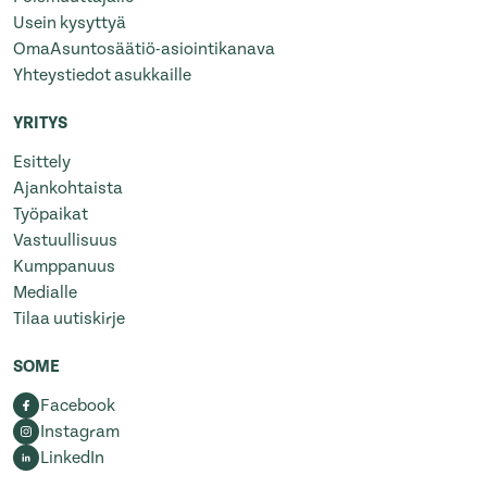
Usein kysyttyä
OmaAsuntosäätiö-asiointikanava
Yhteystiedot asukkaille
YRITYS
Esittely
Ajankohtaista
Työpaikat
Vastuullisuus
Kumppanuus
Medialle
Tilaa uutiskirje
SOME
Facebook
Instagram
LinkedIn