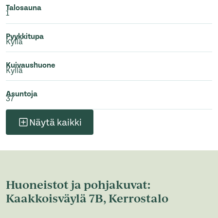
Talosauna
1
Pyykkitupa
Kyllä
Kuivaushuone
Kyllä
Asuntoja
37
Näytä kaikki
Huoneistot ja pohjakuvat:
Kaakkoisväylä 7B, Kerrostalo