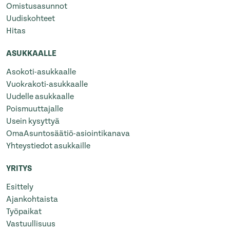
Omistusasunnot
Uudiskohteet
Hitas
ASUKKAALLE
Asokoti-asukkaalle
Vuokrakoti-asukkaalle
Uudelle asukkaalle
Poismuuttajalle
Usein kysyttyä
OmaAsuntosäätiö-asiointikanava
Yhteystiedot asukkaille
YRITYS
Esittely
Ajankohtaista
Työpaikat
Vastuullisuus