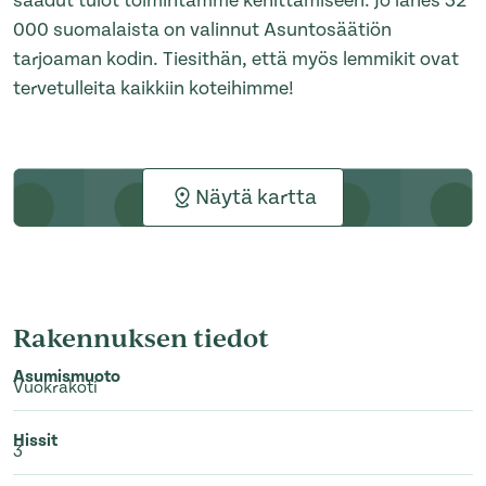
saadut tulot toimintamme kehittämiseen. Jo lähes 32
000 suomalaista on valinnut Asuntosäätiön
tarjoaman kodin. Tiesithän, että myös lemmikit ovat
tervetulleita kaikkiin koteihimme!
Näytä kartta
Rakennuksen tiedot
Asumismuoto
Vuokrakoti
Hissit
3