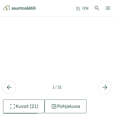
Hae:
FI
EN
Hae
Su
Siirry sisältöön
1 / 21
Kuvat (21)
Pohjakuva