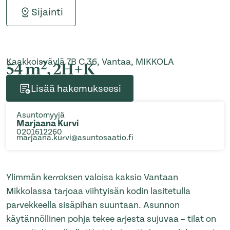
Sijainti
Kaakkoisväylä 7B C 36, Vantaa, MIKKOLA
2
54 m
, 2H+K
Lisää hakemukseesi
Asuntomyyjä
Marjaana Kurvi
0201612260
marjaana.kurvi@asuntosaatio.fi
Ylimmän kerroksen valoisa kaksio Vantaan
Mikkolassa tarjoaa viihtyisän kodin lasitetulla
parvekkeella sisäpihan suuntaan. Asunnon
käytännöllinen pohja tekee arjesta sujuvaa – tilat on