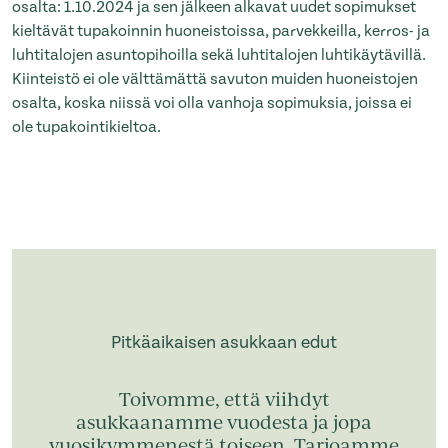
osalta: 1.10.2024 ja sen jälkeen alkavat uudet sopimukset
kieltävät tupakoinnin huoneistoissa, parvekkeilla, kerros- ja
luhtitalojen asuntopihoilla sekä luhtitalojen luhtikäytävillä.
Kiinteistö ei ole välttämättä savuton muiden huoneistojen
osalta, koska niissä voi olla vanhoja sopimuksia, joissa ei
ole tupakointikieltoa.
Pitkäaikaisen asukkaan edut
Toivomme, että viihdyt
asukkaanamme vuodesta ja jopa
vuosikymmenestä toiseen. Tarjoamme