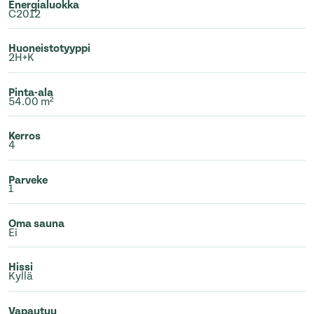
Energialuokka
C2012
Huoneistotyyppi
2H+K
Pinta-ala
54.00 m²
Kerros
4
Parveke
1
Oma sauna
Ei
Hissi
Kyllä
Vapautuu