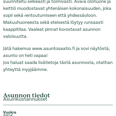
suunniteltu selkeästi ja toimivasti. Avara olohuone ja
keittiö muodostavat yhtenäisen kokonaisuuden, joka
sopii sekä rentoutumiseen että yhdessäoloon.
Makuuhuoneesta sekä eteisestä löytyy runsaasti
kaappitilaa. Vaaleat pinnat korostavat asunnon
valoisuutta.
Jätä hakemus www.asuntosaatio.fi ja sovi näytöstä,
asunto on heti vapaa!
Jos haluat saada lisätietoja tästä asunnosta, otathan
yhteyttä myyjäämme.
Asunnon tiedot
Asuinkustannukset
Vuokra
890€