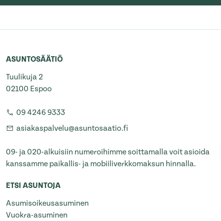
ASUNTOSÄÄTIÖ
Tuulikuja 2
02100 Espoo
09 4246 9333
asiakaspalvelu@asuntosaatio.fi
09- ja 020-alkuisiin numeroihimme soittamalla voit asioida
kanssamme paikallis- ja mobiiliverkkomaksun hinnalla.
ETSI ASUNTOJA
Asumisoikeusasuminen
Vuokra-asuminen