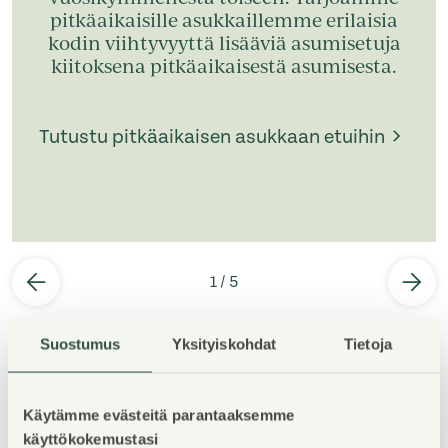
pitkäaikaisille asukkaillemme erilaisia
kodin viihtyvyyttä lisääviä asumisetuja
kiitoksena pitkäaikaisestä asumisesta.
Tutustu pitkäaikaisen asukkaan etuihin
1
/
5
Suostumus
Yksityiskohdat
Tietoja
Käytämme evästeitä parantaaksemme
käyttökokemustasi
Kohteen esittely