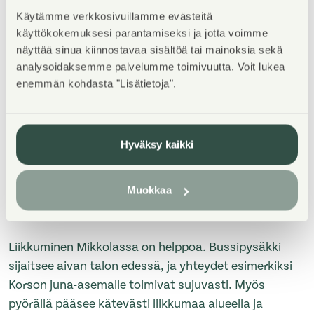
Käytämme verkkosivuillamme evästeitä
käyttökokemuksesi parantamiseksi ja jotta voimme
Rauhallinen ja viihtyisä kerrostalokohde Vantaan
näyttää sinua kiinnostavaa sisältöä tai mainoksia sekä
Mikkolassa tarjoaa asumista kodikkaassa ja
analysoidaksemme palvelumme toimivuutta. Voit lukea
luonnonläheisessä ympäristössä. Hiljainen talo, hyvin
enemmän kohdasta "Lisätietoja".
hoidettu piha ja vehreä ympäristö luovat miellyttävän
ja harmonisen asuinpaikan. Hyvä henki naapurien
kesken. Asunnot ovat valoisia ja toimivapohjaisia
Hyväksy kaikki
sekä niistä löytyvät astianpesukone ja keraaminen
liesi. Osassa asunnoista on myös oma sauna ja
Muokkaa
parveke. Yhteisistä tiloista löytyvät talosauna, pesula
ja kuivaushuone, jotka helpottavat arjen askareita.
Liikkuminen Mikkolassa on helppoa. Bussipysäkki
sijaitsee aivan talon edessä, ja yhteydet esimerkiksi
Korson juna-asemalle toimivat sujuvasti. Myös
pyörällä pääsee kätevästi liikkumaa alueella ja