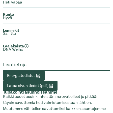
Heti vapaa
Kunto
Hyvä
Lemmikit
Sallittu
Laajakaista
DNA Welho
Lisätietoja
Energiatodistus
Lataa sivun tiedot (pdf)
Tupakointi asunnoissamme
Kaikki uudet asuinkiinteistömme ovat olleet jo pitkään
täysin savuttomia heti valmistumisestaan lähtien.
Muutumme vähitellen savuttomiksi kaikkien asuntojemme