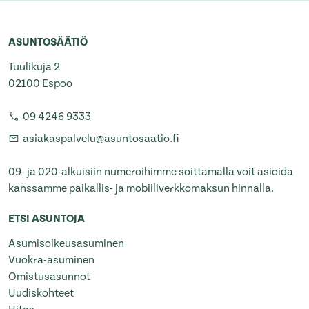
ASUNTOSÄÄTIÖ
Tuulikuja 2
02100 Espoo
09 4246 9333
asiakaspalvelu@asuntosaatio.fi
09- ja 020-alkuisiin numeroihimme soittamalla voit asioida
kanssamme paikallis- ja mobiiliverkkomaksun hinnalla.
ETSI ASUNTOJA
Asumisoikeusasuminen
Vuokra-asuminen
Omistusasunnot
Uudiskohteet