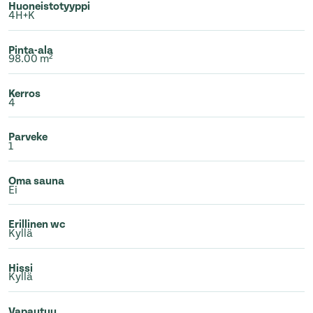
Huoneistotyyppi
4H+K
Pinta-ala
98.00 m²
Kerros
4
Parveke
1
Oma sauna
Ei
Erillinen wc
Kyllä
Hissi
Kyllä
Vapautuu