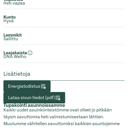
Heti vapaa
Kunto
Hyvä
Lemmikit
Sallittu
Laajakaista
DNA Welho
Lisätietoja
Energiatodistus
Lataa sivun tiedot (pdf)
Tupakointi asunnoissamme
Kaikki uudet asuinkiinteistömme ovat olleet jo pitkään
täysin savuttomia heti valmistumisestaan lähtien.
Muutumme vähitellen savuttomiksi kaikkien asuntojemme