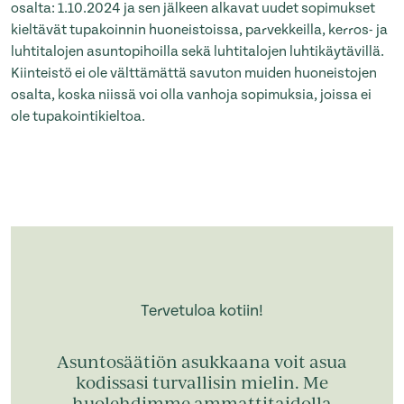
osalta: 1.10.2024 ja sen jälkeen alkavat uudet sopimukset
kieltävät tupakoinnin huoneistoissa, parvekkeilla, kerros- ja
luhtitalojen asuntopihoilla sekä luhtitalojen luhtikäytävillä.
Kiinteistö ei ole välttämättä savuton muiden huoneistojen
osalta, koska niissä voi olla vanhoja sopimuksia, joissa ei
ole tupakointikieltoa.
Tervetuloa kotiin!
Asuntosäätiön asukkaana voit asua
kodissasi turvallisin mielin. Me
huolehdimme ammattitaidolla