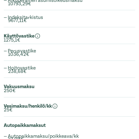
— Alkuperäinen asumisoikeusmaksu
10793,29€
— Indeksitarkistus
9677,11€
Käyttövastike
1275,1€
— Perusvastike
1036,42€
— Hoitovastike
238,68€
Vakuusmaksu
250€
Vesimaksu/henkilö/kk
25€
Autopaikkamaksut
— Autopaikkamaksu/poikkeava/kk