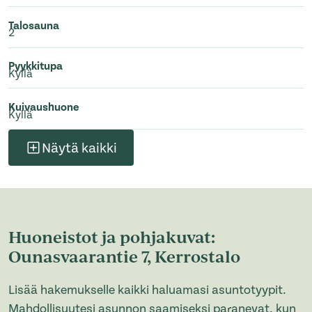
Talosauna
2
Pyykkitupa
Kyllä
Kuivaushuone
Kyllä
Näytä kaikki
Huoneistot ja pohjakuvat:
Ounasvaarantie 7, Kerrostalo
Lisää hakemukselle kaikki haluamasi asuntotyypit.
Mahdollisuutesi asunnon saamiseksi paranevat, kun