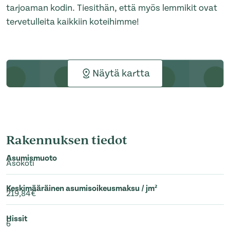
tarjoaman kodin. Tiesithän, että myös lemmikit ovat
tervetulleita kaikkiin koteihimme!
Näytä kartta
Rakennuksen tiedot
Asumismuoto
Asokoti
Keskimääräinen asumisoikeusmaksu / jm²
219,84€
Hissit
6