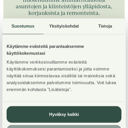
asuntojen ja kiinteistöjen ylläpidosta,
korjauksista ja remonteista.
Suostumus
Yksityiskohdat
Tietoja
Käytämme evästeitä parantaaksemme
käyttökokemustasi
1
/
5
Käytämme verkkosivuillamme evästeitä
käyttökokemuksesi parantamiseksi ja jotta voimme
näyttää sinua kiinnostavaa sisältöä tai mainoksia sekä
analysoidaksemme palvelumme toimivuutta. Voit lukea
enemmän kohdasta "Lisätietoja".
Kohteen esittely
Hyväksy kaikki
Viihtyisä kerrostalokohde Mellunmäessä. Asunnot