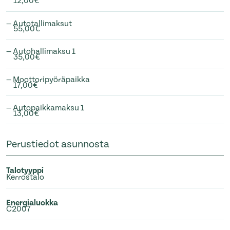
12,00€
— Autotallimaksut
55,00€
— Autohallimaksu 1
35,00€
— Moottoripyöräpaikka
17,00€
— Autopaikkamaksu 1
13,00€
Perustiedot asunnosta
Talotyyppi
Kerrostalo
Energialuokka
C2007