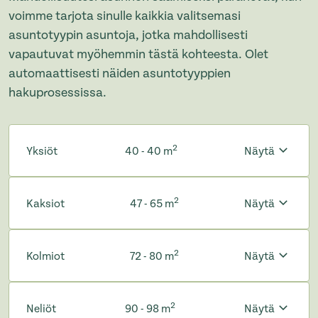
voimme tarjota sinulle kaikkia valitsemasi
asuntotyypin asuntoja, jotka mahdollisesti
vapautuvat myöhemmin tästä kohteesta. Olet
automaattisesti näiden asuntotyyppien
hakuprosessissa.
2
Yksiöt
40 - 40 m
Näytä
2
Kaksiot
47 - 65 m
Näytä
2
Kolmiot
72 - 80 m
Näytä
2
Neliöt
90 - 98 m
Näytä