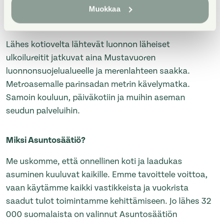
ovat yksiöistä aina neljän huoneen ja keittiön
Muokkaa
asuntoihin saakka. Osassa asuntoja on parveke.
Lähes kotiovelta lähtevät luonnon läheiset
ulkoilureitit jatkuvat aina Mustavuoren
luonnonsuojelualueelle ja merenlahteen saakka.
Metroasemalle parinsadan metrin kävelymatka.
Samoin kouluun, päiväkotiin ja muihin aseman
seudun palveluihin.
Miksi Asuntosäätiö?
Me uskomme, että onnellinen koti ja laadukas
asuminen kuuluvat kaikille. Emme tavoittele voittoa,
vaan käytämme kaikki vastikkeista ja vuokrista
saadut tulot toimintamme kehittämiseen. Jo lähes 32
000 suomalaista on valinnut Asuntosäätiön