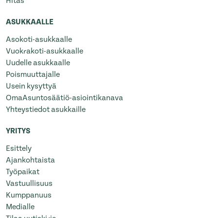
Hitas
ASUKKAALLE
Asokoti-asukkaalle
Vuokrakoti-asukkaalle
Uudelle asukkaalle
Poismuuttajalle
Usein kysyttyä
OmaAsuntosäätiö-asiointikanava
Yhteystiedot asukkaille
YRITYS
Esittely
Ajankohtaista
Työpaikat
Vastuullisuus
Kumppanuus
Medialle