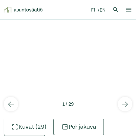
Hae:
FI
EN
Hae
Su
Siirry sisältöön
1 / 29
Kuvat (29)
Pohjakuva