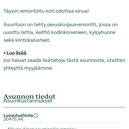
Täysin remontoitu koti odottaa sinua!
Asuntoon on tehty peruskorjausremontti, jossa on
uusittu lattia, keittiö kodinkoneineen, kylpyhuone
sekä kiintokalusteet.
+
Lue lisää
Jos haluat saada lisätietoja tästä asunnosta, otathan
yhteyttä myyjäämme.
Asunnon tiedot
Asuinkustannukset
Luovutushinta
20470,4€