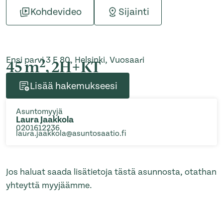
Kohdevideo
Sijainti
Ensi parvi 3 E 80, Helsinki, Vuosaari
2
45 m
, 2H+KT
Lisää hakemukseesi
Asuntomyyjä
Laura Jaakkola
0201612236
laura.jaakkola@asuntosaatio.fi
Jos haluat saada lisätietoja tästä asunnosta, otathan
yhteyttä myyjäämme.