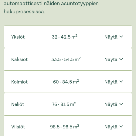
automaattisesti näiden asuntotyyppien
hakuprosessissa.
2
Yksiöt
32 - 42.5 m
Näytä
2
Kaksiot
33.5 - 54.5 m
Näytä
2
Kolmiot
60 - 84.5 m
Näytä
2
Neliöt
76 - 81.5 m
Näytä
2
Viisiöt
98.5 - 98.5 m
Näytä