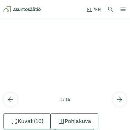
Hae:
FI
EN
Hae
Su
Siirry sisältöön
1 / 16
Kuvat (16)
Pohjakuva