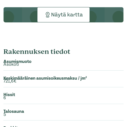
Näytä kartta
Rakennuksen tiedot
Asumismuoto
Asokoti
Keskimääräinen asumisoikeusmaksu / jm²
721,6€
Hissit
6
Talosauna
5