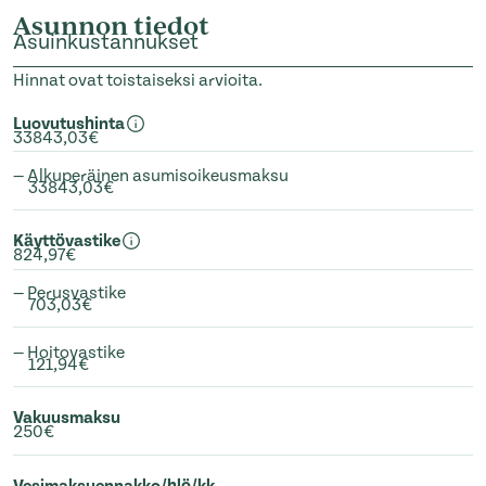
Asunnon tiedot
Asuinkustannukset
Hinnat ovat toistaiseksi arvioita.
Luovutushinta
33843,03€
— Alkuperäinen asumisoikeusmaksu
33843,03€
Käyttövastike
824,97€
— Perusvastike
703,03€
— Hoitovastike
121,94€
Vakuusmaksu
250€
Vesimaksuennakko/hlö/kk