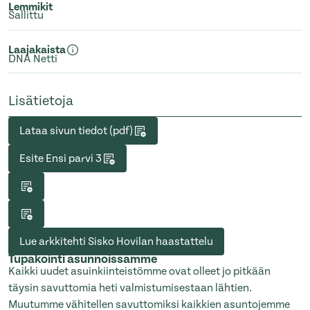
Lemmikit
Sallittu
Laajakaista
DNA Netti
Lisätietoja
Lataa sivun tiedot (pdf)
Esite Ensi parvi 3
Lue arkkitehti Sisko Hovilan haastattelu
Tupakointi asunnoissamme
Kaikki uudet asuinkiinteistömme ovat olleet jo pitkään
täysin savuttomia heti valmistumisestaan lähtien.
Muutumme vähitellen savuttomiksi kaikkien asuntojemme