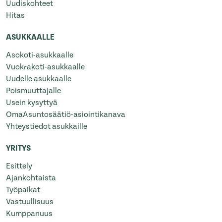
Uudiskohteet
Hitas
ASUKKAALLE
Asokoti-asukkaalle
Vuokrakoti-asukkaalle
Uudelle asukkaalle
Poismuuttajalle
Usein kysyttyä
OmaAsuntosäätiö-asiointikanava
Yhteystiedot asukkaille
YRITYS
Esittely
Ajankohtaista
Työpaikat
Vastuullisuus
Kumppanuus