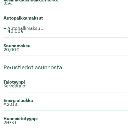
25€
Autopaikkamaksut
— Autohallimaksu 1
40,00€
Saunamaksu
20,00€
Perustiedot asunnosta
Talotyyppi
Kerrostalo
Energialuokka
A2018
Huoneistotyyppi
2H+KT