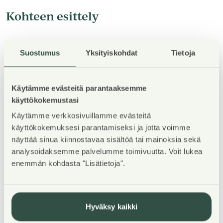
Kohteen esittely
Vapaisiin asuntoihin on jatkuva haku,
Suostumus
Yksityiskohdat
Tietoja
asuntohakemuksen voi täyttää Asuntosäätiön
verkkosivuilla.
Käytämme evästeitä parantaaksemme
A-B rappujen asuntojen arvioitu valmistumisaika on
käyttökokemustasi
5/2027, C-F rappujen arvioitu valmistumisaika on
Käytämme verkkosivuillamme evästeitä
1/2027.
käyttökokemuksesi parantamiseksi ja jotta voimme
näyttää sinua kiinnostavaa sisältöä tai mainoksia sekä
Ensi parven upeat, valoisat kodit tarjoavat rauhallisen
analysoidaksemme palvelumme toimivuutta. Voit lukea
asuinympäristön kaupungin kupeessa, arvostettujen
enemmän kohdasta "Lisätietoja".
luontokohteiden äärellä. Kolmeen 5-6 -kerroksiseen
taloon valmistuu yhteensä 115 hyvin suunniteltua
asumisoikeuskotia. Huoneistojen koot vaihtelevat 32-
Hyväksy kaikki
neliöisistä yksiöistä lähes sadan neliön viisihuoneisiin