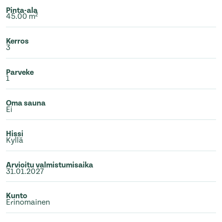
Pinta-ala
45.00 m²
Kerros
3
Parveke
1
Oma sauna
Ei
Hissi
Kyllä
Arvioitu valmistumisaika
31.01.2027
Kunto
Erinomainen