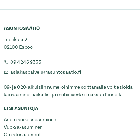
ASUNTOSÄÄTIÖ
Tuulikuja 2
02100 Espoo
09 4246 9333
asiakaspalvelu@asuntosaatio.fi
09- ja 020-alkuisiin numeroihimme soittamalla voit asioida
kanssamme paikallis- ja mobiiliverkkomaksun hinnalla.
ETSI ASUNTOJA
Asumisoikeusasuminen
Vuokra-asuminen
Omistusasunnot