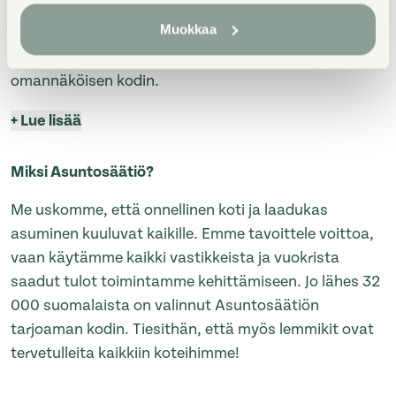
perheasuntoihin. Monipuoliset huoneistopohjat ja
Muokkaa
toimivat pohjaratkaisut inspiroivat sisustajaa –
näistä asunnoista jokainen saa luotua juuri
omannäköisen kodin.
+
Lue lisää
Miksi Asuntosäätiö?
Me uskomme, että onnellinen koti ja laadukas
asuminen kuuluvat kaikille. Emme tavoittele voittoa,
vaan käytämme kaikki vastikkeista ja vuokrista
saadut tulot toimintamme kehittämiseen. Jo lähes 32
000 suomalaista on valinnut Asuntosäätiön
tarjoaman kodin. Tiesithän, että myös lemmikit ovat
tervetulleita kaikkiin koteihimme!