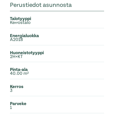
Perustiedot asunnosta
Talotyyppi
Kerrostalo
Energialuokka
A2018
Huoneistotyyppi
2H+KT
Pinta-ala
40.00 m²
Kerros
3
Parveke
1