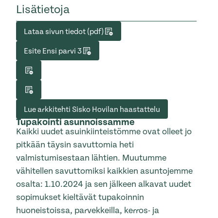
Lisätietoja
Lataa sivun tiedot (pdf)
Esite Ensi parvi 3
Lue arkkitehti Sisko Hovilan haastattelu
Tupakointi asunnoissamme
Kaikki uudet asuinkiinteistömme ovat olleet jo
pitkään täysin savuttomia heti
valmistumisestaan lähtien. Muutumme
vähitellen savuttomiksi kaikkien asuntojemme
osalta: 1.10.2024 ja sen jälkeen alkavat uudet
sopimukset kieltävät tupakoinnin
huoneistoissa, parvekkeilla, kerros- ja