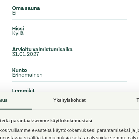
Oma sauna
Ei
Hissi
Kyllä
Arvioitu valmistumisaika
31.01.2027
Kunto
Erinomainen
Lemmikit
Sallittu
mus
Yksityiskohdat
T
Laajakaista
DNA Netti
eitä parantaaksemme käyttökokemustasi
osivuillamme evästeitä käyttökokemuksesi parantamiseksi ja j
iinnostavaa sisältöä tai mainoksia sekä analysoidaksemme pal