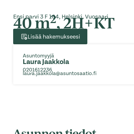
2
40 m
, 2H+KT
Ensi parvi 3 F 104, Helsinki, Vuosaari
Lisää hakemukseesi
Asuntomyyjä
Laura Jaakkola
0201612236
laura.jaakkola@asuntosaatio.fi
Asunnon tiedot