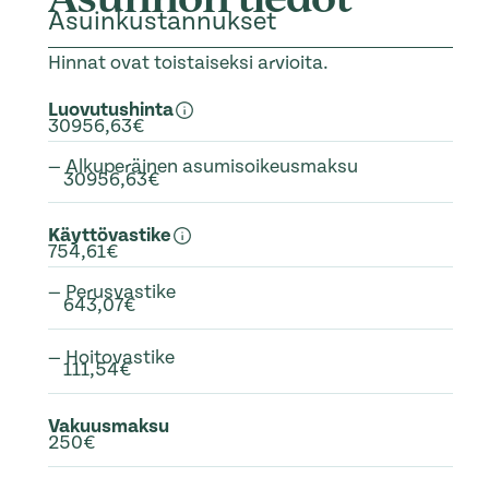
Asuinkustannukset
Hinnat ovat toistaiseksi arvioita.
Luovutushinta
30956,63€
— Alkuperäinen asumisoikeusmaksu
30956,63€
Käyttövastike
754,61€
— Perusvastike
643,07€
— Hoitovastike
111,54€
Vakuusmaksu
250€