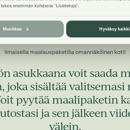
t lukea enemmän kohdasta "Lisätietoja".
Muokkaa
Hyväksy kaikki
Ilmaisella maalauspaketilla omannäköinen koti!
ön asukkaana voit saada
 joka sisältää valitsemasi
Voit pyytää maalipaketin 
utostasi ja sen jälkeen vi
välein.