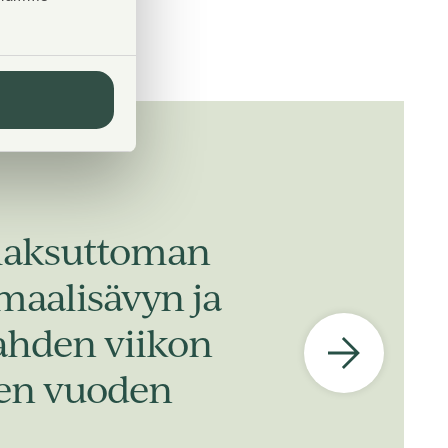
 maksuttoman
 maalisävyn ja
kahden viikon
iden vuoden