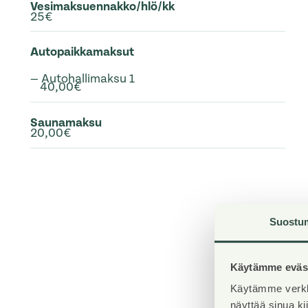
Vesimaksuennakko/hlö/kk
25€
Autopaikkamaksut
— Autohallimaksu 1
40,00€
Saunamaksu
20,00€
Suostu
Käytämme eväst
Käytämme verkk
näyttää sinua k