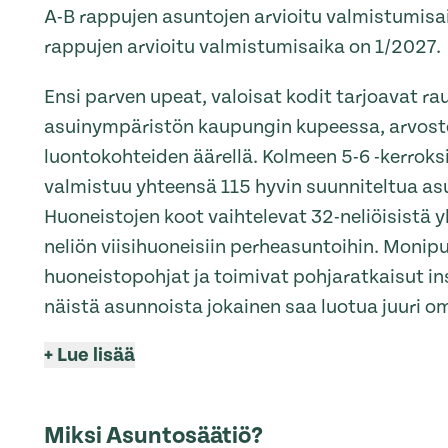
A-B rappujen asuntojen arvioitu valmistumisa
rappujen arvioitu valmistumisaika on 1/2027.
Ensi parven upeat, valoisat kodit tarjoavat ra
asuinympäristön kaupungin kupeessa, arvost
luontokohteiden äärellä. Kolmeen 5-6 -kerroks
valmistuu yhteensä 115 hyvin suunniteltua as
Huoneistojen koot vaihtelevat 32-neliöisistä 
neliön viisihuoneisiin perheasuntoihin. Monipu
huoneistopohjat ja toimivat pohjaratkaisut in
näistä asunnoista jokainen saa luotua juuri 
+
Lue lisää
Miksi Asuntosäätiö?