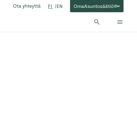
Ota yhteyttä
OmaAsuntosäätiö
FI
EN
Hae:
Hae
Sulje 