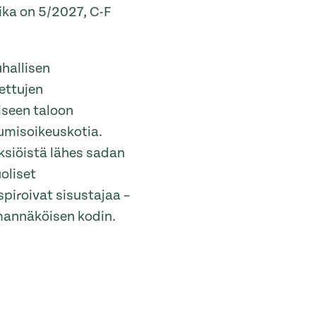
ika on 5/2027, C-F
uhallisen
ettujen
iseen taloon
umisoikeuskotia.
yksiöistä lähes sadan
oliset
spiroivat sisustajaa –
omannäköisen kodin.