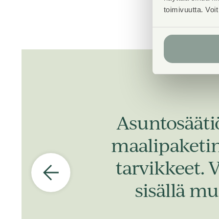
toimivuutta. Voi
Asuntosääti
maalipaketin,
tarvikkeet. 
sisällä mu