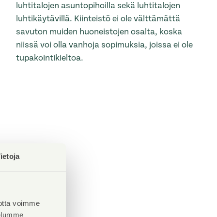
luhtitalojen asuntopihoilla sekä luhtitalojen
luhtikäytävillä. Kiinteistö ei ole välttämättä
savuton muiden huoneistojen osalta, koska
niissä voi olla vanhoja sopimuksia, joissa ei ole
tupakointikieltoa.
ietoja
otta voimme
velumme