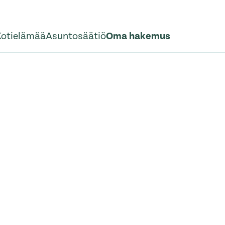
Kotielämää
Asuntosäätiö
Oma hakemus